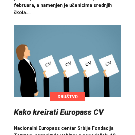
februara, a namenjen je učenicima srednjih
škola.…
DRUŠTVO
Kako kreirati Europass CV
Nacionalni Europass centar Srbije Fondacija