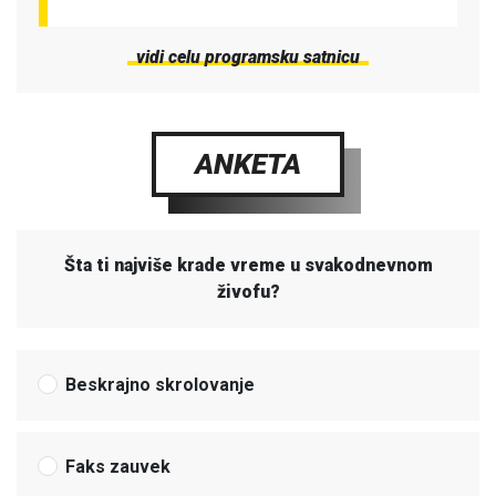
vidi celu programsku satnicu
ANKETA
Šta ti najviše krade vreme u svakodnevnom
živofu?
Beskrajno skrolovanje
Faks zauvek