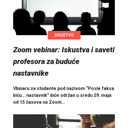
DRUŠTVO
Zoom vebinar: Iskustva i saveti
profesora za buduće
nastavnike
Vbinaru za studente pod nazivom “Posle faksa
biću… nastavnik” biće održan u sredu 29. maja
od 15 časova na Zoom…