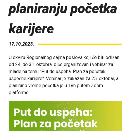
planiranju početka
karijere
17.10.2023.
U okviru Regionalnog sajma poslova koji će biti održan
od 24. do 31. oktobra, biće organizovan i vebinar za
mlade na temu "Put do uspeha: Plan za početak
uspešne karijere". Vebinar je zakazan za 25. oktobar, a
planirano vreme početka je u 18h putem Zoom
platforme.