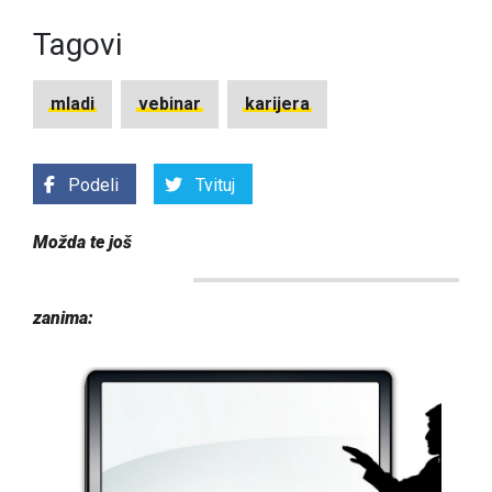
Tagovi
mladi
vebinar
karijera
Podeli
Tvituj
Možda te još
zanima: