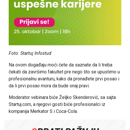
Foto: Startuj Infostud
Na ovom događaju moći ćete da saznate da li treba
čekati da završimo fakultet pre nego što se upustimo u
profesionalnu avanturu, kako da pronađete prvi posao i
da li prvi posao mora da bude onaj pravi.
Moderator vebinara biće Željko Skenderović, sa sajta
Startuj.com, a njegovi gosti biće profesionalci iz
kompanija Merkator S i Coca-Cola.