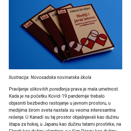
Ilustracija: Novosadska novinarska škola
Pravljenje
slikovitih poređenja
prava je mala umetnost.
Kada je na početku Kovid-19 pandemije trebalo
objasniti bezbedno rastojanje u javnom prostoru, u
medijima širom sveta nastala su veoma interesantna
rešenja. U Kanadi su taj prostor objašnjavali kao dužinu
štapa za hokej, u Japanu kao dužinu tatami prostirke, na