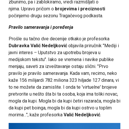
zbunimo, pa i zablokiramo, vredi razmišljati o
njima. Upravo pričom o
brojevima i preciznosti
počinjemo drugu sezonu Tragačevog podkasta.
Pravilo sameravanja i poređenja
Prošle su tačno dve decenije otkako je profesorka
Dubravka Valić Nedeljković
objavila priručnik "Mediji i
javni interes – Uputstvo za upotrebu brojeva u
medijskom tekstu". Iako se vremena i navike publike
menjaju, saveti za izveštavanje ostaju slični. "Prvo
pravilo je pravilo sameravanja. Kada vam, recimo, neko
kaže 156 milijardi 782 miliona 323 hiljade 127 dinara, vi
to ne možete da zamislite. I onda te 'virtuelne' brojeve
pretvorite u nešto šta bi ta osoba, koja ima tоliki novac,
mogla da kupi. Mogla bi da kupi četiri razarača, mogla bi
da kupi pet boinga, mogla bi da kupi ostrvo u toplim
morima…", kaže profesorka
Valić Nedeljković
.