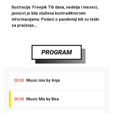
Ilustracija: Freepik Tih dana, nedelja i meseci,
javnost je bila sluđena kontradiktornim
informacijama. Podaci o pandemiji bili su teški
za praćenje,…
PROGRAM
00:00
Music mix by Anja
00:06
Music Mix by Bea