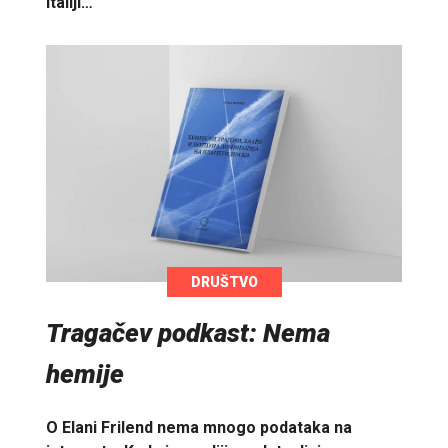
Italiji…
DRUŠTVO
Tragačev podkast: Nema
hemije
O Elani Frilend nema mnogo podataka na