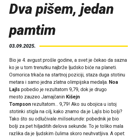
Dva pišem, jedan
pamtim
03.09.2025.
Bio je 4. avgust prošle godine, a svet je čekao da sazna
ko je u tom trenutku najbrže ljudsko biće na planeti.
Osmorica trkača na startnoj poziciji, staza duga stotinu
metara i samo jedna zlatna olimpijska medalja.
Noa
Lajls
pobedio je rezultatom 9,79, dok je drugo
mesto zauzeo Jamajčanin
Kišejn
Tompson
rezultatom… 9,79! Ako su obojica u istoj
stotinki stigla na cilj, kako znamo da je Lajls bio bolji?
Tako što su odlučivale
milisekunde:
pobednik je bio
bolji za pet hiljaditih delova sekunde. To je toliko mala
razlika da je ljudskim čulima skoro neuhvatljiva. A opet: