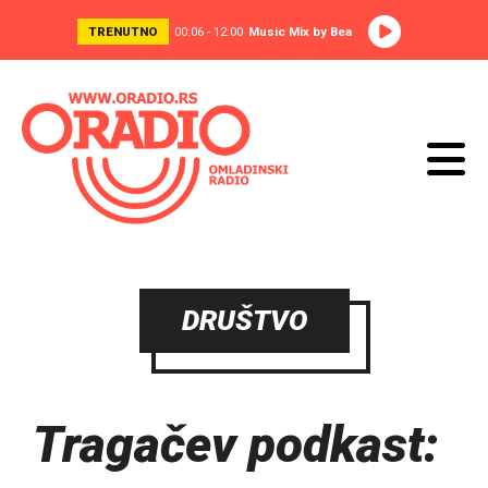
TRENUTNO
00:06 - 12:00
Music Mix by Bea
DRUŠTVO
Tragačev podkast: