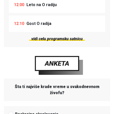
12:00
Leto na O radiju
12:10
Gost O radija
vidi celu programsku satnicu
ANKETA
Šta ti najviše krade vreme u svakodnevnom
živofu?