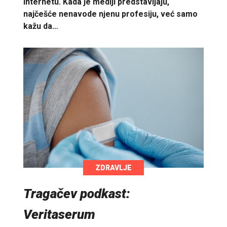
internetu. Kada je mediji predstavljaju,
najčešće nenavode njenu profesiju, već samo
kažu da…
ZDRAVLJE
Tragačev podkast:
Veritaserum