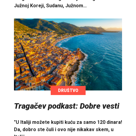
Južnoj Koreji, Sudanu, Južnom…
DRUŠTVO
Tragačev podkast: Dobre vesti
"U Italiji možete kupiti kuću za samo 120 dinara!
Da, dobro ste čuli i ovo nije nikakav skem, u