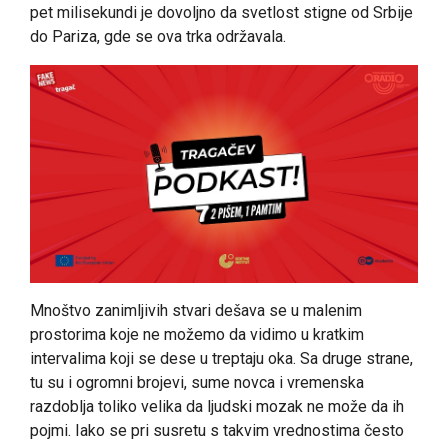
pet milisekundi je dovoljno da svetlost stigne od Srbije
do Pariza, gde se ova trka održavala.
Mnoštvo zanimljivih stvari dešava se u malenim
prostorima koje ne možemo da vidimo u kratkim
intervalima koji se dese u treptaju oka. Sa druge strane,
tu su i ogromni brojevi, sume novca i vremenska
razdoblja toliko velika da ljudski mozak ne može da ih
pojmi. Iako se pri susretu s takvim vrednostima često