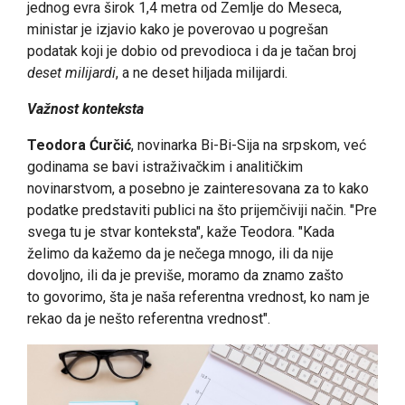
jednog evra širok 1,4 metra od Zemlje do Meseca,
ministar je izjavio kako je poverovao u pogrešan
podatak koji je dobio od prevodioca i da je tačan broj
deset milijardi
, a ne deset hiljada milijardi.
Važnost konteksta
Teodora Ćurčić
, novinarka Bi-Bi-Sija na srpskom, već
godinama se bavi istraživačkim i analitičkim
novinarstvom, a posebno je zainteresovana za to kako
podatke predstaviti publici na što prijemčiviji način. "Pre
svega tu je stvar konteksta", kaže Teodora. "Kada
želimo da kažemo da je nečega mnogo, ili da nije
dovoljno, ili da je previše, moramo da znamo zašto
to govorimo, šta je naša referentna vrednost, ko nam je
rekao da je nešto referentna vrednost".