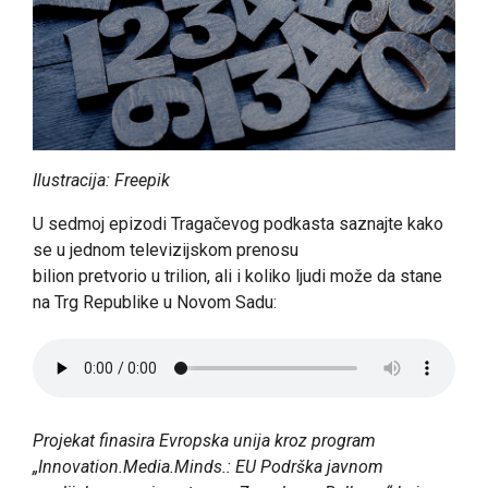
Ilustracija: Freepik
U sedmoj epizodi Tragačevog podkasta saznajte kako
se u jednom televizijskom prenosu
bilion pretvorio u trilion, ali i koliko ljudi može da stane
na Trg Republike u Novom Sadu:
Projekat finasira Evropska unija kroz program
„Innovation.Media.Minds.: EU Podrška javnom