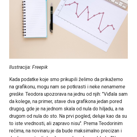
Ilustracija: Freepik
Kada podatke koje smo prikupili želimo da prikažemo
na grafikonu, mogu nam se potkrasti i neke
nenamerne
greške
. Teodora upozorava na jednu od njih: "Viđala sam
da kolege, na primer, stave dva grafikona jedan pored
drugog, gde je na jednom skala od nula do hiljadu, a na
drugom od nula do sto. Na prvi pogled, deluje kao da su
to iste vrednosti, ali zapravo nisu". Prema Teodorinim
rečima, na novinaru je da bude maksimalno precizan i