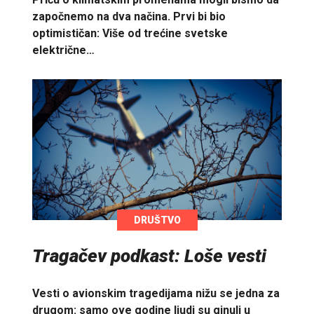
započnemo na dva načina. Prvi bi bio
optimističan: Više od trećine svetske
električne…
DRUŠTVO
Tragačev podkast: Loše vesti
Vesti o avionskim tragedijama nižu se jedna za
drugom: samo ove godine ljudi su ginuli u