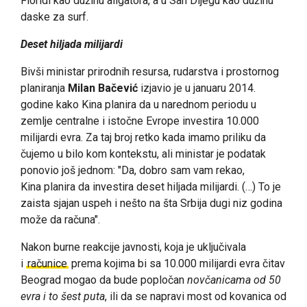
Floridi kao dužinu aligatora, a u San Dijegu kao dužinu
daske za surf.
Deset hiljada milijardi
Bivši ministar prirodnih resursa, rudarstva i prostornog
planiranja
Milan Bačević
izjavio je u januaru 2014.
godine kako Kina planira da u narednom periodu u
zemlje centralne i istočne Evrope investira 10.000
milijardi evra. Za taj broj retko kada imamo priliku da
čujemo u bilo kom kontekstu, ali ministar je podatak
ponovio još jednom: "Da, dobro sam vam rekao,
Kina planira da investira deset hiljada milijardi. (…) To je
zaista sjajan uspeh i nešto na šta Srbija dugi niz godina
može da računa".
Nakon burne reakcije javnosti, koja je uključivala
i
računice
prema kojima bi sa 10.000 milijardi evra čitav
Beograd mogao da bude popločan
novčanicama od 50
evra i to šest puta
, ili da se napravi most od kovanica od