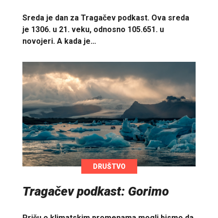
Sreda je dan za Tragačev podkast. Ova sreda
je 1306. u 21. veku, odnosno 105.651. u
novojeri. A kada je…
DRUŠTVO
Tragačev podkast: Gorimo
Priču o klimatskim promenama mogli bismo da