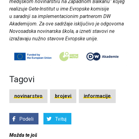
medijskom novinarstvu na Zapadnom Balkanu“ kojeg
realizuje Gete-Institut u ime Evropske komisije
u saradnji sa implementacionim partnerom DW
Akademijom. Za ove sadržaje isključivo je odgovorna
Novosadska novinarska škola, a izneti stavovi ne
izražavaju nužno stavove Evropske unije.
Tagovi
novinarstvo
brojevi
informacije
Podeli
Tvituj
Možda te još