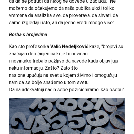
da da se potrudi da nikog ne dovede u zabludu: "Ne
možemo da očekujemo da naša publika uloži toliko
vremena da analizira sve, da proverava, da shvati, da
samo izgledaju isto, ali da jedno vredi mnogo više".
Borba s brojevima
Kao što profesorka
Valić Nedeljković
kaže, "brojevi su
značajan deo činjenica koje bi novinari
i novinarke trebalo pažljivo da navode kada objavljuju
neku informaciju. Zašto? Zato što
nas one upućuju na svet u kojem živimo i omogućuju
nam da se bolje snađemo u tom svetu.
Da na adekvatniji način sebe pozicioniramo, kao osobu".