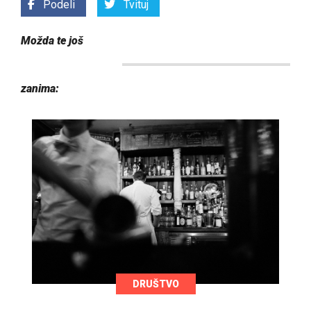
Podeli
Tvituj
Možda te još
zanima:
DRUŠTVO