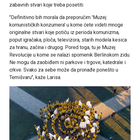
zabavnih stvari koje treba posetiti.
"Definitivno bih morala da preporučim 'Muzej
komunističkih konzumera' u kome ćete videti mnoge
originalne stvari koje potiču iz perioda komunizma,
poput igračaka, ploča, televizora, starih modela kesica
za hranu, začina i drugog. Pored toga, tu je Muzej
Revolucije u kome se nalazi spomenik Berlinskom zidu.
Ne mogu da zaobiđem ni parkove i trgove, katedrale i
crkve. Svako za sebe može da pronađe ponešto u
Temišvaru", kaže Larisa.