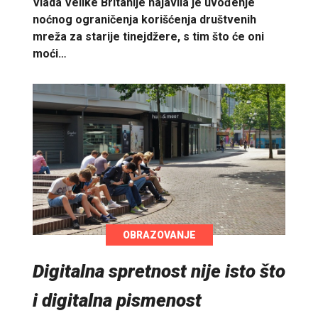
Vlada Velike Britanije najavila je uvođenje
noćnog ograničenja korišćenja društvenih
mreža za starije tinejdžere, s tim što će oni
moći…
OBRAZOVANJE
Digitalna spretnost nije isto što
i digitalna pismenost