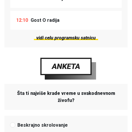
12:10
Gost O radija
vidi celu programsku satnicu
ANKETA
Šta ti najviše krade vreme u svakodnevnom
živofu?
Beskrajno skrolovanje