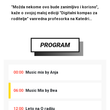
"Možda nekome ovo bude zanimljivo i korisno",
kaže o svojoj maloj ediciji "Digitalni kompas za
roditelje" vanredna profesorka na Katedri…
PROGRAM
00:00
Music mix by Anja
06:00
Music Mix by Bea
12:00
Leto na O radiju