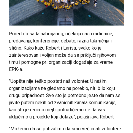
Pored do sada nabrojanog, očekuju nas i radionice,
predavanja, konferencije, debate, razna takmičnja i
slično. Kako kažu Robert i Larisa, svako ko je
zainteresovan i voljan može da se priključi njihovom
timu i pomogne pri organizaciji događaja za vreme
EPK-a.
"Uopšte nije teško postati naš volonter. U našim
organizacijama ne gledamo na poreklo, niti bilo koju
drugu pripadnost. Sve što je potrebno jeste da nam se
javite putem nekih od zvaničnih kanala komunikacije,
kao što je recimo mejl i potrudićemo se da vas
uključimo u projekte koji dolaze", pojašnjava Robert.
"Možemo da se pohvalimo da smo već imali volontere