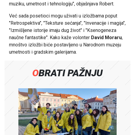
muziku, umetnost i tehnologiju", objašnjava Robert.
Već sada posetioci mogu uživati u izložbama poput
"Retrospektiva", "Teksture sećanja", "Invenacije i magija",
"Izmišljene istorije imaju dug život" i "Ksenogeneza
naučne fantastike". Kako kaže volonter
David Moraru
,
mnoštvo izložbi biće postavljeno u Narodnom muzeju
umetnosti i gradskim galerijama.
OBRATI PAŽNJU