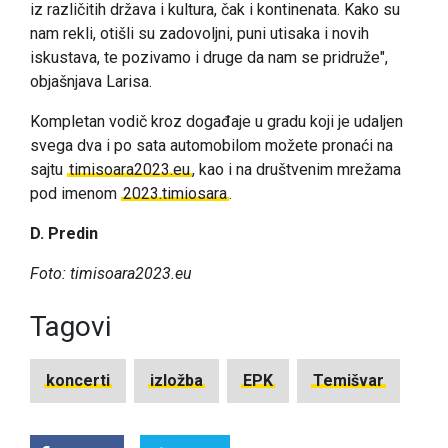
iz različitih država i kultura, čak i kontinenata. Kako su
nam rekli, otišli su zadovoljni, puni utisaka i novih
iskustava, te pozivamo i druge da nam se pridruže",
objašnjava Larisa.
Kompletan vodič kroz događaje u gradu koji je udaljen
svega dva i po sata automobilom možete pronaći na
sajtu
timisoara2023.eu
, kao i na društvenim mrežama
pod imenom
2023.timiosara
.
D. Predin
Foto: timisoara2023.eu
Tagovi
koncerti
izložba
EPK
Temišvar