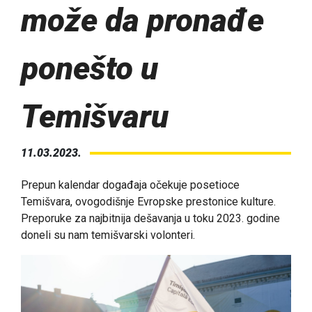
može da pronađe
ponešto u
Temišvaru
11.03.2023.
Prepun kalendar događaja očekuje posetioce
Temišvara, ovogodišnje Evropske prestonice kulture.
Preporuke za najbitnija dešavanja u toku 2023. godine
doneli su nam temišvarski volonteri.