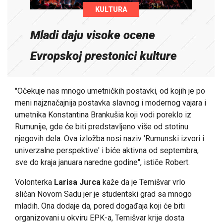
KULTURA
Mladi daju visoke ocene
Evropskoj prestonici kulture
"Očekuje nas mnogo umetničkih postavki, od kojih je po
meni najznačajnija postavka slavnog i modernog vajara i
umetnika Konstantina Brankušia koji vodi poreklo iz
Rumunije, gde će biti predstavljeno više od stotinu
njegovih dela. Ova izložba nosi naziv 'Rumunski izvori i
univerzalne perspektive' i biće aktivna od septembra,
sve do kraja januara naredne godine", ističe Robert.
Volonterka
Larisa Jurca
kaže da je Temišvar vrlo
sličan Novom Sadu jer je studentski grad sa mnogo
mladih. Ona dodaje da, pored događaja koji će biti
organizovani u okviru EPK-a, Temišvar krije dosta