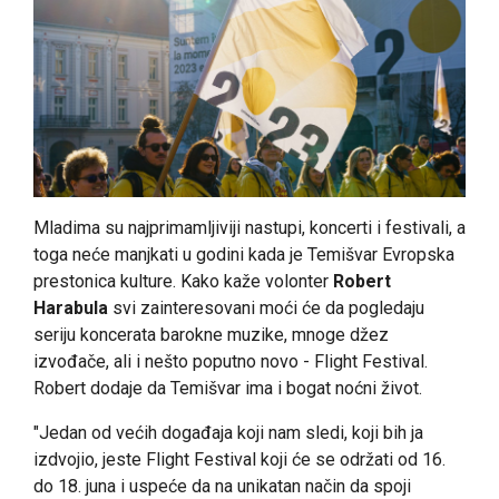
Mladima su najprimamljiviji nastupi, koncerti i festivali, a
toga neće manjkati u godini kada je Temišvar Evropska
prestonica kulture. Kako kaže volonter
Robert
Harabula
svi zainteresovani moći će da pogledaju
seriju koncerata barokne muzike, mnoge džez
izvođače, ali i nešto poputno novo - Flight Festival.
Robert dodaje da Temišvar ima i bogat noćni život.
"Jedan od većih događaja koji nam sledi, koji bih ja
izdvojio, jeste Flight Festival koji će se održati od 16.
do 18. juna i uspeće da na unikatan način da spoji