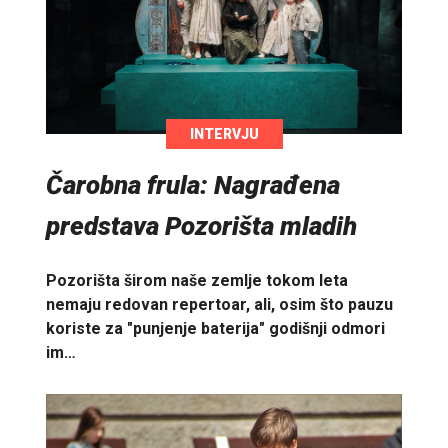
INTERVJU
Čarobna frula: Nagrađena
predstava Pozorišta mladih
Pozorišta širom naše zemlje tokom leta
nemaju redovan repertoar, ali, osim što pauzu
koriste za "punjenje baterija" godišnji odmori
im…