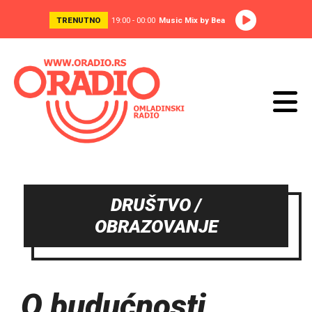
TRENUTNO
19:00 - 00:00
Music Mix by Bea
DRUŠTVO /
OBRAZOVANJE
O budućnosti