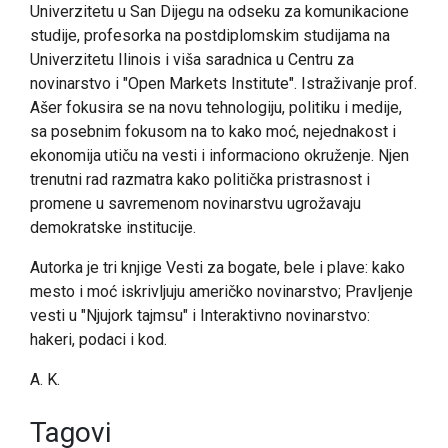
Univerzitetu u San Dijegu na odseku za komunikacione
studije, profesorka na postdiplomskim studijama na
Univerzitetu Ilinois i viša saradnica u Centru za
novinarstvo i "Open Markets Institute". Istraživanje prof.
Ašer
fokusira se na novu tehnologiju, politiku i medije,
sa posebnim fokusom na to kako moć, nejednakost i
ekonomija utiču na vesti i informaciono okruženje. Njen
trenutni rad razmatra kako politička pristrasnost i
promene u savremenom novinarstvu ugrožavaju
demokratske institucije.
Autorka je tri knjige Vesti za bogate, bele i plave: kako
mesto i moć iskrivljuju američko novinarstvo; Pravljenje
vesti u "Njujork tajmsu" i Interaktivno novinarstvo:
hakeri, podaci i kod.
A. K.
Tagovi