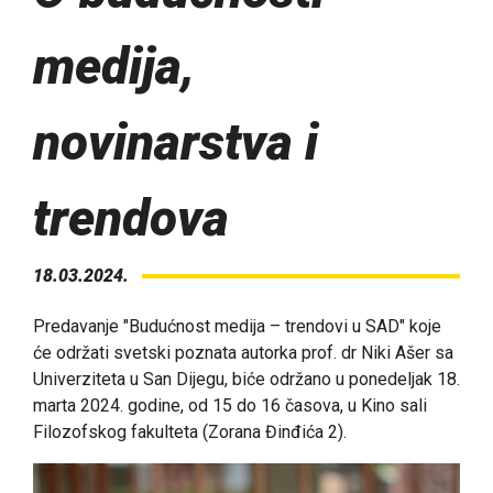
medija,
novinarstva i
trendova
18.03.2024.
Predavanje "Budućnost medija – trendovi u SAD" koje
će održati svetski poznata autorka prof. dr Niki Ašer sa
Univerziteta u San Dijegu, biće održano u ponedeljak 18.
marta 2024. godine, od 15 do 16 časova, u Kino sali
Filozofskog fakulteta (Zorana Đinđića 2).