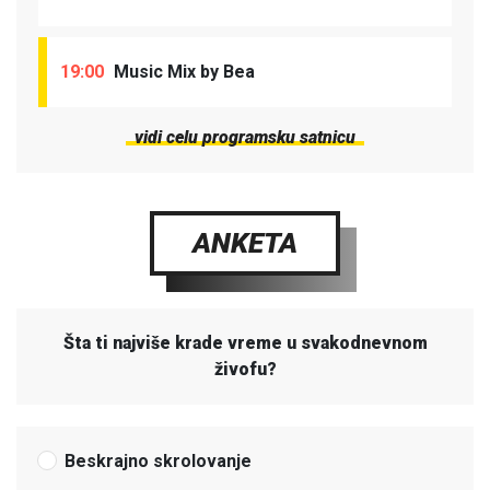
19:00
Music Mix by Bea
vidi celu programsku satnicu
ANKETA
Šta ti najviše krade vreme u svakodnevnom
živofu?
Beskrajno skrolovanje