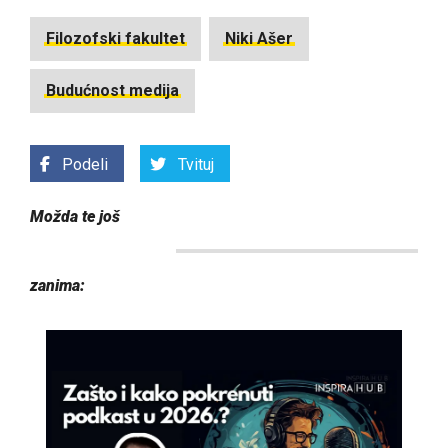
Filozofski fakultet
Niki Ašer
Budućnost medija
Podeli
Tvituj
Možda te još
zanima: