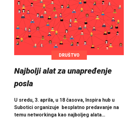
DRUŠTVO
Najbolji alat za unapređenje
posla
U sredu, 3. aprila, u 18 časova, Inspira hub u
Subotici organizuje besplatno predavanje na
temu networkinga kao najboljeg alata…