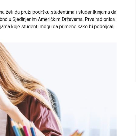
ima želi da pruži podršku studentima i studentkinjama da
bno u Sjedinjenim Američkim Državama. Prva radionica
ijama koje studenti mogu da primene kako bi poboljšali