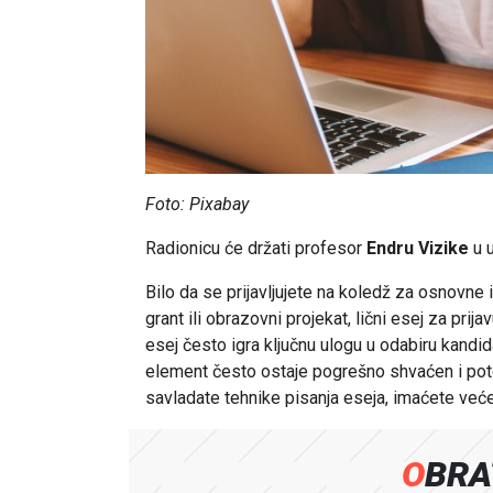
Foto: Pixabay
Radionicu će držati profesor
Endru Vizike
u u
Bilo da se prijavljujete na koledž za osnovne i
grant ili obrazovni projekat, lični esej za pr
esej često igra ključnu ulogu u odabiru kandid
element često ostaje pogrešno shvaćen i pote
savladate tehnike pisanja eseja, imaćete već
OBR