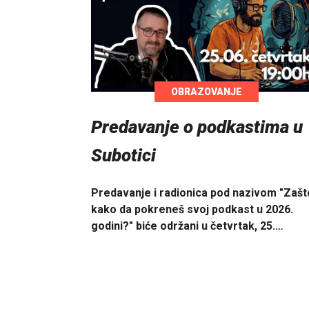
OBRAZOVANJE
Predavanje o podkastima u
Subotici
Predavanje i radionica pod nazivom "Zašto
kako da pokreneš svoj podkast u 2026.
godini?" biće održani u četvrtak, 25.…