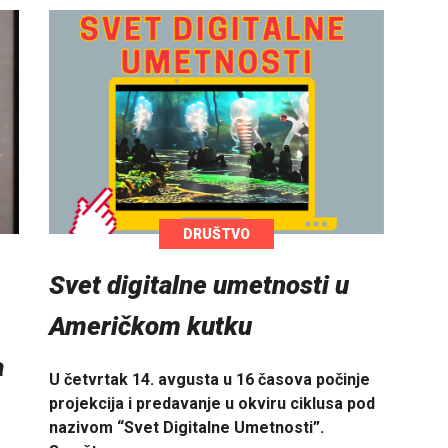
DRUŠTVO
Svet digitalne umetnosti u
Američkom kutku
a
U četvrtak 14. avgusta u 16 časova počinje
projekcija i predavanje u okviru ciklusa pod
nazivom “Svet Digitalne Umetnosti”.