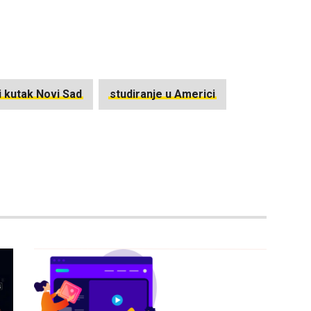
 kutak Novi Sad
studiranje u Americi