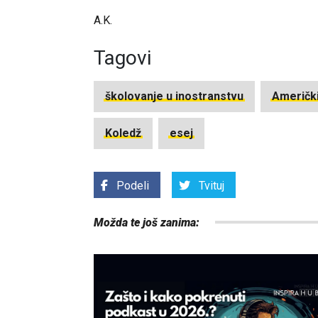
A.K.
Tagovi
školovanje u inostranstvu
Američki
Koledž
esej
Podeli
Tvituj
Možda te još zanima: