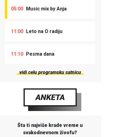
05:00
Music mix by Anja
11:00
Leto na O radiju
11:10
Pesma dana
vidi celu programsku satnicu
ANKETA
Šta ti najviše krade vreme u
svakodnevnom živofu?