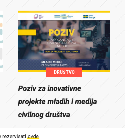
DRUŠTVO
Poziv za inovativne
projekte mladih i medija
civilnog društva
e rezervisati
ovde