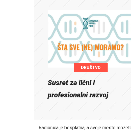
DRUŠTVO
Susret za lični i
profesionalni razvoj
Radionica je besplatna, a svoje mesto možet