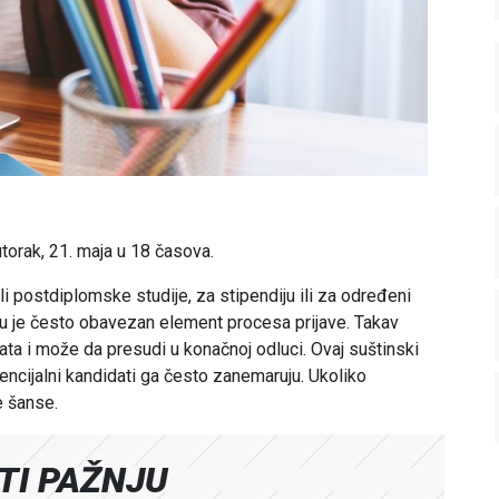
torak, 21. maja u 18 časova.
li postdiplomske studije, za stipendiju ili za
određeni
ijavu je često obavezan element procesa prijave. Takav
ata i može da presudi u konačnoj odluci. Ovaj suštinski
ncijalni kandidati ga često zanemaruju. Ukoliko
e šanse.
ATI PAŽNJU