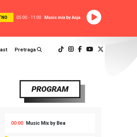
TNO
05:00 - 11:00
Music mix by Anja
ast
Pretraga
PROGRAM
00:00
Music Mix by Bea