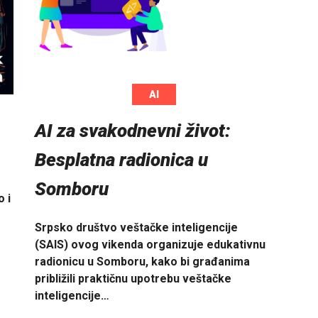
AI
AI za svakodnevni život:
Besplatna radionica u
Somboru
 i
Srpsko društvo veštačke inteligencije
(SAIS) ovog vikenda organizuje edukativnu
radionicu u Somboru, kako bi građanima
približili praktičnu upotrebu veštačke
inteligencije…