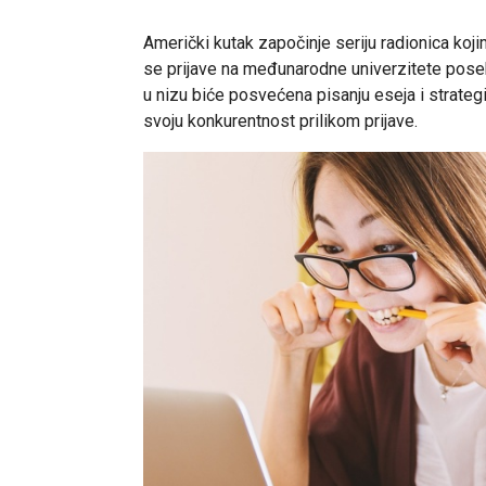
Američki kutak započinje seriju radionica koj
se prijave na međunarodne univerzitete pose
u nizu biće posvećena pisanju eseja i strateg
svoju konkurentnost prilikom prijave.