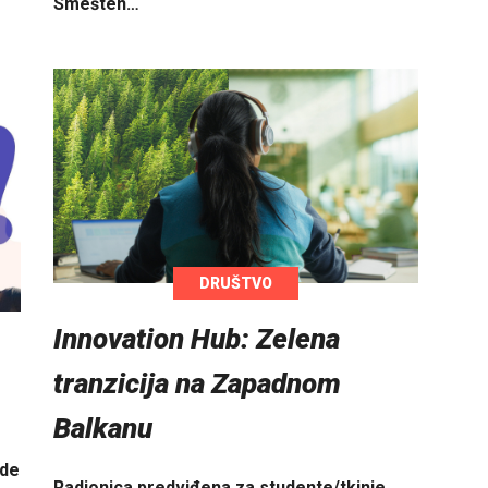
Smešten…
DRUŠTVO
Innovation Hub: Zelena
tranzicija na Zapadnom
Balkanu
ade
Radionica predviđena za studente/tkinje