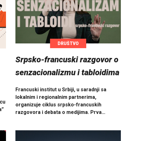
DRUŠTVO
Srpsko-francuski razgovor o
senzacionalizmu i tabloidima
Francuski institut u Srbiji, u saradnji sa
lokalnim i regionalnim partnerima,
icu
organizuje ciklus srpsko-francuskih
a”
razgovora i debata o medijima. Prva…