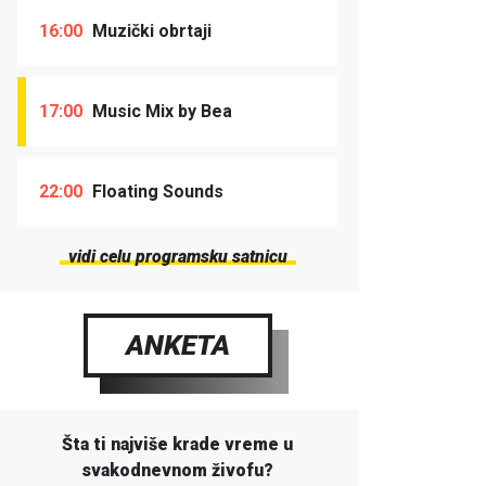
16:00
Muzički obrtaji
17:00
Music Mix by Bea
22:00
Floating Sounds
vidi celu programsku satnicu
ANKETA
Šta ti najviše krade vreme u
svakodnevnom živofu?