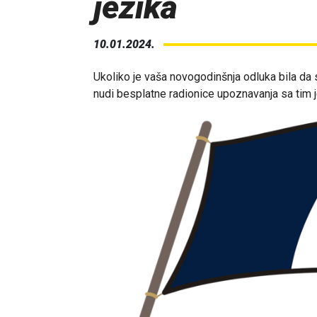
jezika
10.01.2024.
Ukoliko je vaša novogodinšnja odluka bila da s
nudi besplatne radionice upoznavanja sa tim j