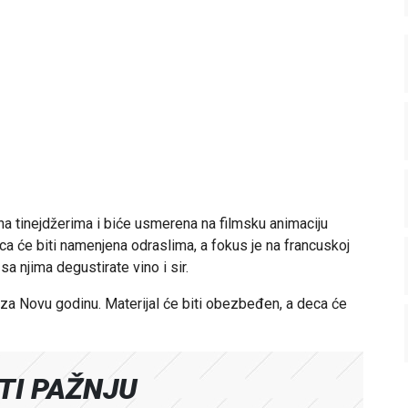
ena tinejdžerima i biće usmerena na filmsku animaciju
nica će biti namenjena odraslima, a fokus je na francuskoj
sa njima degustirate vino i sir.
u za Novu godinu. Materijal će biti obezbeđen, a deca će
ATI PAŽNJU