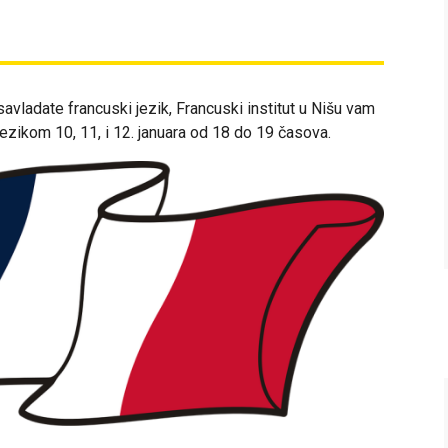
avladate francuski jezik, Francuski institut u Nišu vam
ezikom 10, 11, i 12. januara od 18 do 19 časova.