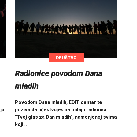
DRUŠTVO
Radionice povodom Dana
mladih
Povodom Dana mladih, EDIT centar te
ju
poziva da učestvuješ na onlajn radionici
"Tvoj glas za Dan mladih", namenjenoj svima
koji…