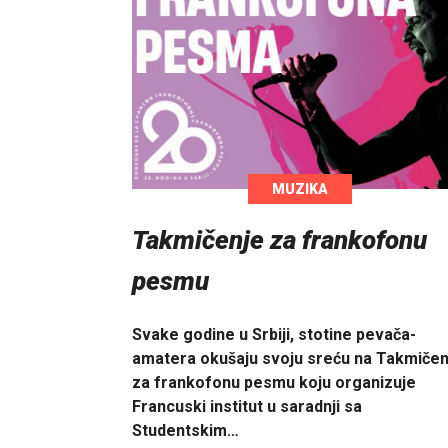
MUZIKA
Takmičenje za frankofonu
pesmu
Svake godine u Srbiji, stotine pevača-
amatera okušaju svoju sreću na Takmičen
za frankofonu pesmu koju organizuje
Francuski institut u saradnji sa
Studentskim…