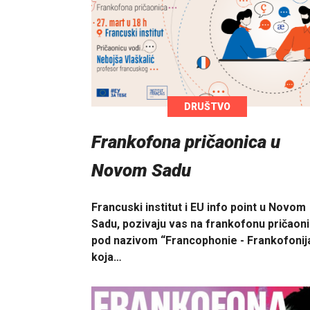
DRUŠTVO
Frankofona pričaonica u
Novom Sadu
Francuski institut i EU info point u Novom
Sadu, pozivaju vas na frankofonu pričaon
pod nazivom “Francophonie - Frankofonij
koja…