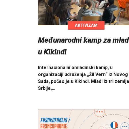
AKTIVIZAM
Međunarodni kamp za mlad
u Kikindi
Internacionalni omladinski kamp, u
organizaciji udruženja „Žil Vern“ iz Novog
Sada, počeo je u Kikindi. Mladi iz tri zemlje
Srbije,…