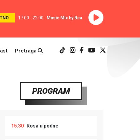
TNO
17:00 - 22:00
Music Mix by Bea
ast
Pretraga
PROGRAM
15:30
Rosa u podne