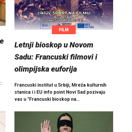
FILM
e
Letnji bioskop u Novom
Sadu: Francuski filmovi i
olimpijska euforija
:
Francuski institut u Srbiji, Mreža kulturnih
stanica i i EU info point Novi Sad pozivaju
vas u "Francuski bioskop na…