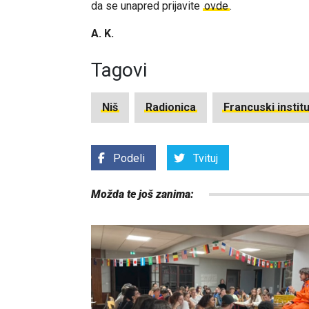
da se unapred prijavite
ovde
.
A. K.
Tagovi
Niš
Radionica
Francuski institu
Podeli
Tvituj
Možda te još zanima: