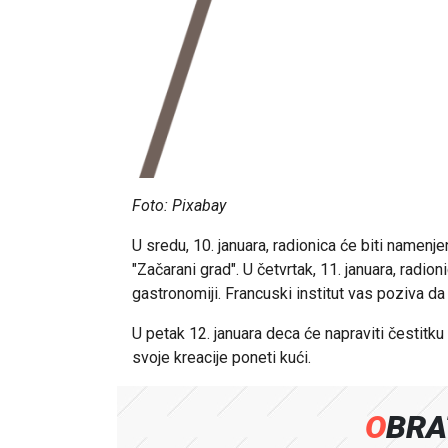
Foto: Pixabay
U sredu, 10. januara, radionica će biti namenj
"Začarani grad". U četvrtak, 11. januara, radio
gastronomiji. Francuski institut vas poziva da 
U petak 12. januara deca će napraviti čestitk
svoje kreacije poneti kući.
OBR