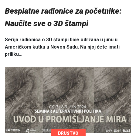
Besplatne radionice za početnike:
Naučite sve o 3D štampi
Serija radionica o 3D štampi biće održana u junu u
Američkom kutku u Novon Sadu. Na njoj ćete imati
priliku…
DRUŠTVO