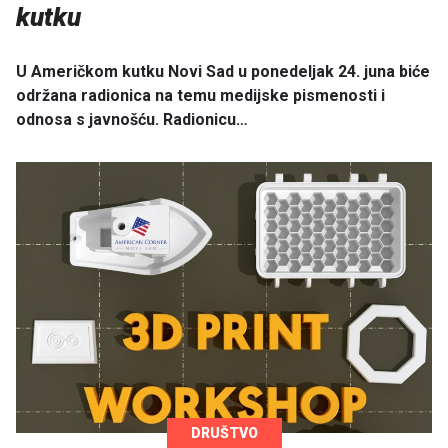
kutku
U Američkom kutku Novi Sad u ponedeljak 24. juna biće
održana radionica na temu medijske pismenosti i
odnosa s javnošću. Radionicu…
DRUŠTVO