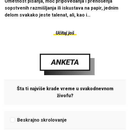
Umetnost pisanja, moć pripovedanja i prenošenja
sopstvenih razmišljanja ili iskustava na papir, jednim
delom svakako jeste talenat, ali, kao i…
Učitaj još
ANKETA
Šta ti najviše krade vreme u svakodnevnom
živofu?
Beskrajno skrolovanje