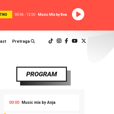
TNO
00:06 - 12:00
Music Mix by Bea
ast
Pretraga
PROGRAM
00:00
Music mix by Anja