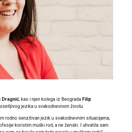
a Dragnić
, kao i njen kolega iz Beograda
Filip
 osetljivog jezika u svakodnevnom životu.
m rodno senzitivan jezik u svakodnevnim situacijama,
fesije koristim muški rod, a ne ženski. I uhvatila sam