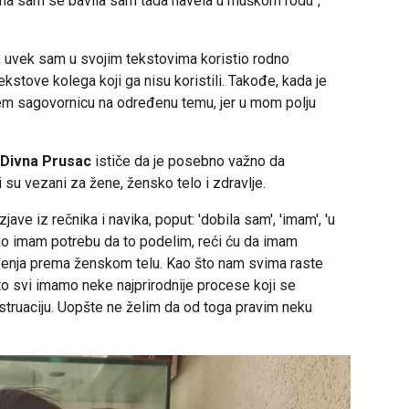
ima sam se bavila sam tada navela u muškom rodu",
lu, uvek sam u svojim tekstovima koristio rodno
ekstove kolega koji ga nisu koristili. Takođe, kada je
đem sagovornicu na određenu temu, jer u mom polju
Divna Prusac
ističe da je posebno važno da
 su vezani za žene, žensko telo i zdravlje.
ve iz rečnika i navika, poput: 'dobila sam', 'imam', 'u
iko imam potrebu da to podelim, reći ću da imam
ađenja prema ženskom telu. Kao što nam svima raste
to svi imamo neke najprirodnije procese koji se
struaciju. Uopšte ne želim da od toga pravim neku