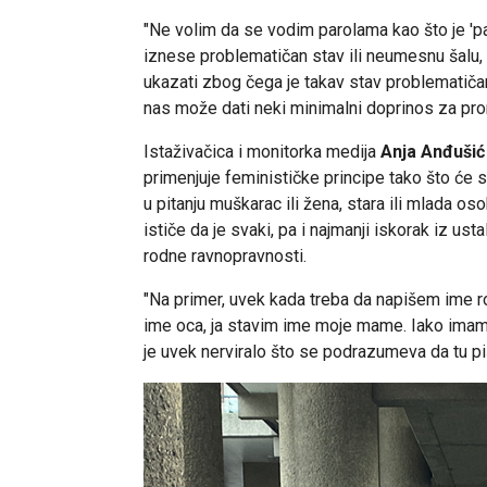
"Ne volim da se vodim parolama kao što je 'p
iznese problematičan stav ili neumesnu šalu, 
ukazati zbog čega je takav stav problematiča
nas može dati neki minimalni doprinos za pro
Istaživačica i monitorka medija
Anja Anđušić
primenjuje feminističke principe tako što će 
u pitanju muškarac ili žena, stara ili mlada oso
ističe da je svaki, pa i najmanji iskorak iz us
rodne ravnopravnosti.
"Na primer, uvek kada treba da napišem ime 
ime oca, ja stavim ime moje mame. Iako imam 
je uvek nerviralo što se podrazumeva da tu pi