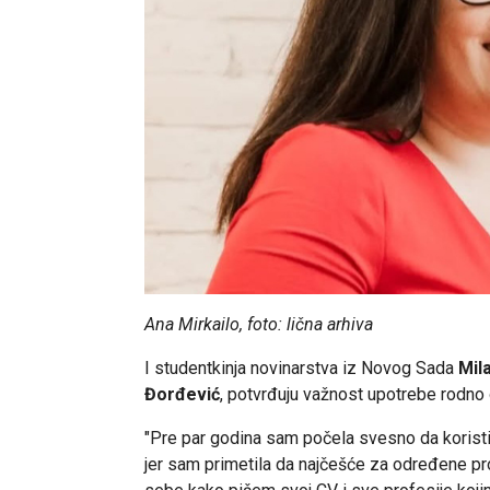
Ana Mirkailo, foto: lična arhiva
I studentkinja novinarstva iz Novog Sada
Mil
Đorđević
, potvrđuju važnost upotrebe rodno
"Pre par godina sam počela svesno da koristi
jer sam primetila da najčešće za određene pro