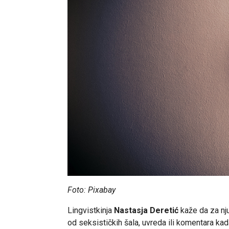
Foto: Pixabay
Lingvistkinja
Nastasja Deretić
kaže da za nj
od seksističkih šala, uvreda ili komentara ka