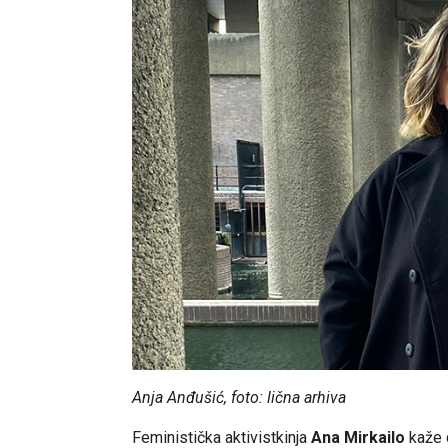
Anja Anđušić, foto: lična arhiva
Feministička aktivistkinja
Ana Mirkailo
kaže d