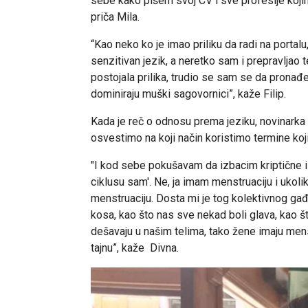
sebe kako pišem svoj CV i sve profesije koj
priča Mila.
“Kao neko ko je imao priliku da radi na porta
senzitivan jezik, a neretko sam i prepravljao t
postojala prilika, trudio se sam se da prona
dominiraju muški sagovornici”, kaže Filip.
Kada je reč o odnosu prema jeziku, novinarka
osvestimo na koji način koristimo termine koji
"I kod sebe pokušavam da izbacim kriptične izja
ciklusu sam'. Ne, ja imam menstruaciju i ukol
menstruaciju. Dosta mi je tog kolektivnog g
kosa, kao što nas sve nekad boli glava, kao š
dešavaju u našim telima, tako žene imaju men
tajnu”, kaže Divna.