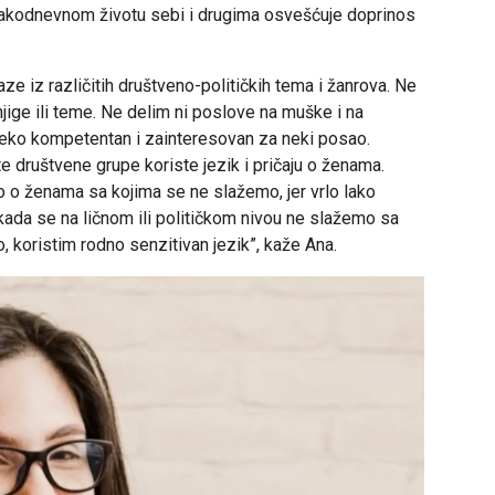
svakodnevnom životu sebi i drugima osvešćuje doprinos
e iz različitih društveno-političkih tema i žanrova. Ne
jige ili teme. Ne delim ni poslove na muške i na
neko kompetentan i zainteresovan za neki posao.
 društvene grupe koriste jezik i pričaju o ženama.
 o ženama sa kojima se ne slažemo, jer vrlo lako
 kada se na ličnom ili političkom nivou ne slažemo sa
, koristim rodno senzitivan jezik”, kaže Ana.