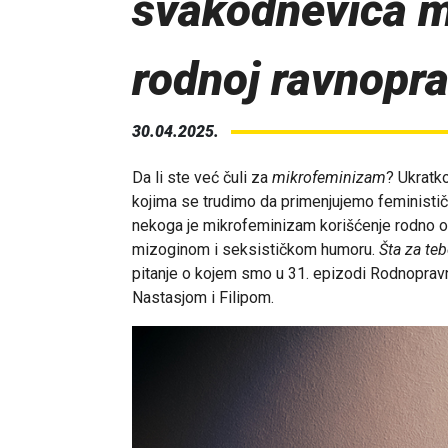
svakodnevica m
rodnoj ravnopra
30.04.2025.
Da li ste već čuli za
mikrofeminizam
? Ukratk
kojima se trudimo da primenjujemo feministič
nekoga je mikrofeminizam korišćenje rodno os
mizoginom i seksističkom humoru.
Šta za te
pitanje o kojem smo u 31. epizodi Rodnoprav
Nastasjom i Filipom.