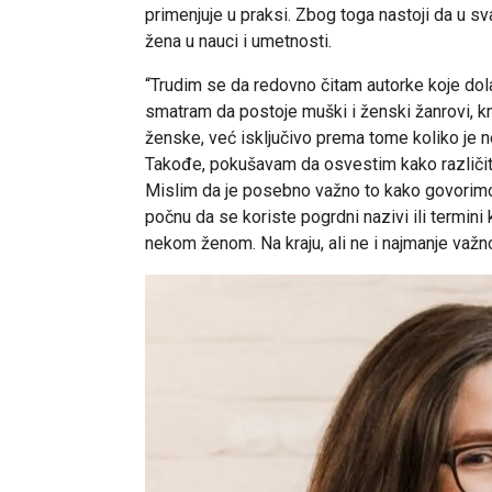
primenjuje u praksi. Zbog toga nastoji da u 
žena u nauci i umetnosti.
“Trudim se da redovno čitam autorke koje dolaz
smatram da postoje muški i ženski žanrovi, kn
ženske, već isključivo prema tome koliko je 
Takođe, pokušavam da osvestim kako različite
Mislim da je posebno važno to kako govorimo
počnu da se koriste pogrdni nazivi ili termini
nekom ženom. Na kraju, ali ne i najmanje važno