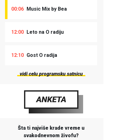
00:06
Music Mix by Bea
12:00
Leto na O radiju
12:10
Gost O radija
vidi celu programsku satnicu
ANKETA
Šta ti najviše krade vreme u
svakodnevnom živofu?