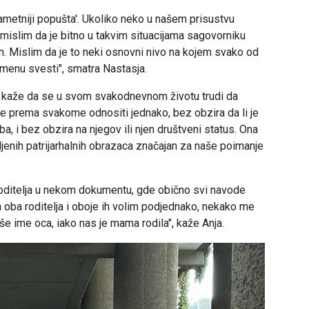
ametniji popušta'. Ukoliko neko u našem prisustvu
mislim da je bitno u takvim situacijama sagovorniku
n. Mislim da je to neki osnovni nivo na kojem svako od
menu svesti", smatra Nastasja.
kaže da se u svom svakodnevnom životu trudi da
se prema svakome odnositi jednako, bez obzira da li je
ba, i bez obzira na njegov ili njen društveni status. Ona
taljenih patrijarhalnih obrazaca značajan za naše poimanje
roditelja u nekom dokumentu, gde obično svi navode
oba roditelja i oboje ih volim podjednako, nekako me
še ime oca, iako nas je mama rodila", kaže Anja.