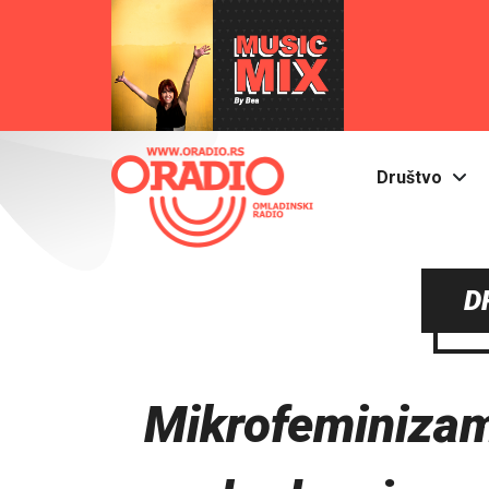
Društvo
D
Mikrofeminizam