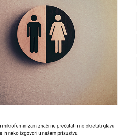
u mikrofeminizam znači ne prećutati i ne okretati glavu
da ih neko izgovori u našem prisustvu.