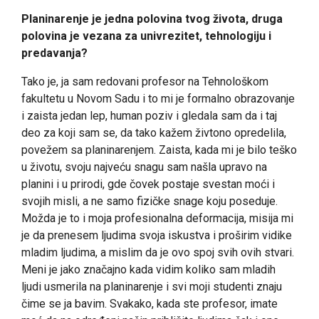
Planinarenje je jedna polovina tvog života, druga
polovina je vezana za univrezitet, tehnologiju i
predavanja?
Tako je, ja sam redovani profesor na Tehnološkom
fakultetu u Novom Sadu i to mi je formalno obrazovanje
i zaista jedan lep, human poziv i gledala sam da i taj
deo za koji sam se, da tako kažem živtono opredelila,
povežem sa planinarenjem. Zaista, kada mi je bilo teško
u životu, svoju najveću snagu sam našla upravo na
planini i u prirodi, gde čovek postaje svestan moći i
svojih misli, a ne samo fizičke snage koju poseduje.
Možda je to i moja profesionalna deformacija, misija mi
je da prenesem ljudima svoja iskustva i proširim vidike
mladim ljudima, a mislim da je ovo spoj svih ovih stvari.
Meni je jako značajno kada vidim koliko sam mladih
ljudi usmerila na planinarenje i svi moji studenti znaju
čime se ja bavim. Svakako, kada ste profesor, imate