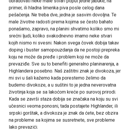
obradovati neke male stvari poput jedne jabuke, na
primer, ili hladna limenka piva posle celog dana
pešačenja. Ne treba dve, jedna je sasvim dovoljna. Te
male životne radosti prema kojima se često bahato
ponašamo, zapravo, na planini shvatimo koliko smo mi
srećni ljudi, koliko svakodnevno imamo neke stvari
kojih nismo ni svesni. Nakon svega čovek dobija takav
doping i buster samopouzdanja da ne postoji prepreka
koju ne može da pređe i problem koji ne može da
prevaziđe. Sve su to benefiti generalno planinarenja, a
Highlandera posebno. Naš zaštitni znak je divokoza, jer
mi svi u šali kažemo kada porestemo želimo da
budemo divokoze, a u suštini to je jedna neverovatna
životinja koja se sa lakoćom kreće po surovoj prirodi.
Kada se završi staza dobija se značaka na koju su svi
učesnici veoma ponosni, tada postajete Highlander, ili
srpski gorštak, a divokoza je znak da ćete, bez obzira
na probleme sa kojima se susretnete, sve probleme
lako prevazići.