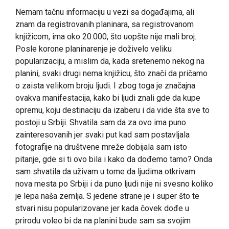
Nemam tačnu informaciju u vezi sa događajima, ali
znam da registrovanih planinara, sa registrovanom
knjižicom, ima oko 20.000, što uopšte nije mali broj.
Posle korone planinarenje je doživelo veliku
popularizaciju, a mislim da, kada sretenemo nekog na
planini, svaki drugi nema knjižicu, što znači da pričamo
o zaista velikom broju ljudi. I zbog toga je značajna
ovakva manifestacija, kako bi ljudi znali gde da kupe
opremu, koju destinaciju da izaberu i da vide šta sve to
postoji u Srbiji. Shvatila sam da za ovo ima puno
zainteresovanih jer svaki put kad sam postavljala
fotografije na društvene mreže dobijala sam isto
pitanje, gde si ti ovo bila i kako da dođemo tamo? Onda
sam shvatila da uživam u tome da ljudima otkrivam
nova mesta po Srbiji i da puno ljudi nije ni svesno koliko
je lepa naša zemlja. S jedene strane je i super što te
stvari nisu popularizovane jer kada čovek dođe u
prirodu voleo bi da na planini bude sam sa svojim