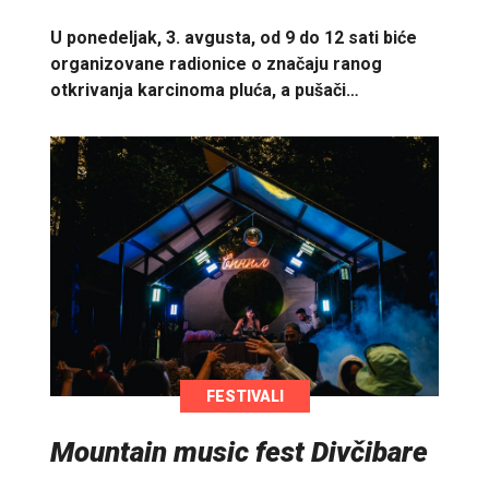
U ponedeljak, 3. avgusta, od 9 do 12 sati biće
organizovane radionice o značaju ranog
otkrivanja karcinoma pluća, a pušači…
FESTIVALI
Mountain music fest Divčibare