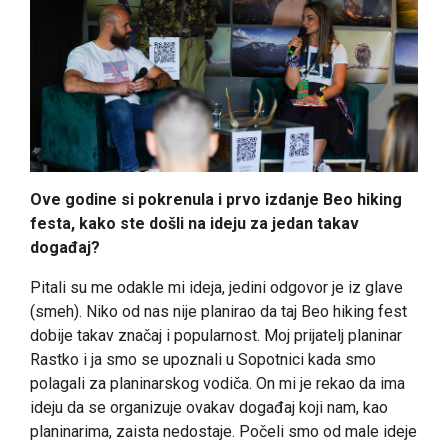
Ove godine si pokrenula i prvo izdanje Beo hiking
festa, kako ste došli na ideju za jedan takav
događaj?
Pitali su me odakle mi ideja, jedini odgovor je iz glave
(smeh). Niko od nas nije planirao da taj Beo hiking fest
dobije takav značaj i popularnost. Moj prijatelj planinar
Rastko i ja smo se upoznali u Sopotnici kada smo
polagali za planinarskog vodiča. On mi je rekao da ima
ideju da se organizuje ovakav događaj koji nam, kao
planinarima, zaista nedostaje. Počeli smo od male ideje