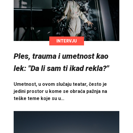
INTERVJU
Ples, trauma i umetnost kao
lek: "Da li sam ti ikad rekla?"
Umetnost, u ovom slučaju teatar, često je
jedini prostor u kome se obraća pažnja na
teške teme koje su u…