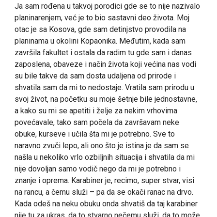
Ja sam rođena u takvoj porodici gde se to nije nazivalo
planinarenjem, već je to bio sastavni deo života. Moj
otac je sa Kosova, gde sam detinjstvo provodila na
planinama u okolini Kopaonika. Međutim, kada sam
završila fakultet i ostala da radim tu gde sam i danas
zaposlena, obaveze i način života koji većina nas vodi
su bile takve da sam dosta udaljena od prirode i
shvatila sam da mi to nedostaje. Vratila sam prirodu u
svoj život, na početku su moje šetnje bile jednostavne,
a kako su mi se apetiti i želje za nekim vrhovima
povećavale, tako sam počela da završavam neke
obuke, kurseve i učila šta mi je potrebno. Sve to
naravno zvuči lepo, ali ono što je istina je da sam se
našla u nekoliko vrlo ozbiljnih situacija i shvatila da mi
nije dovoljan samo vodič nego da mi je potrebno i
znanje i oprema. Karabiner je, recimo, super stvar, visi
na rancu, a čemu služi – pa da se okači ranac na drvo.
Kada odeš na neku obuku onda shvatiš da taj karabiner
nije tu za ukras, da to stvarno nečemu služi, da to može