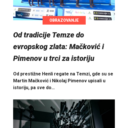
OBRAZOVANJE
Od tradicije Temze do
evropskog zlata: Mačković i
Pimenov u trci za istoriju
Od prestižne Henli regate na Temzi, gde su se
Martin Mačković i Nikolaj Pimenov upisali u
istoriju, pa sve do…