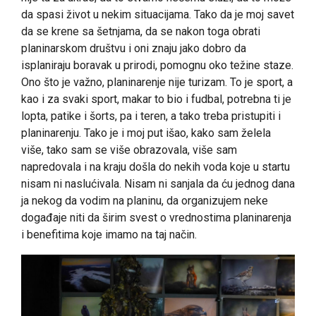
da spasi život u nekim situacijama. Tako da je moj savet
da se krene sa šetnjama, da se nakon toga obrati
planinarskom društvu i oni znaju jako dobro da
isplaniraju boravak u prirodi, pomognu oko težine staze.
Ono što je važno, planinarenje nije turizam. To je sport, a
kao i za svaki sport, makar to bio i fudbal, potrebna ti je
lopta, patike i šorts, pa i teren, a tako treba pristupiti i
planinarenju. Tako je i moj put išao, kako sam želela
više, tako sam se više obrazovala, više sam
napredovala i na kraju došla do nekih voda koje u startu
nisam ni naslućivala. Nisam ni sanjala da ću jednog dana
ja nekog da vodim na planinu, da organizujem neke
događaje niti da širim svest o vrednostima planinarenja
i benefitima koje imamo na taj način.