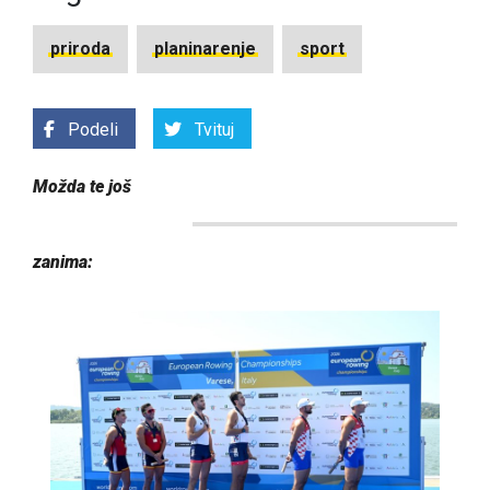
priroda
planinarenje
sport
Podeli
Tvituj
Možda te još
zanima: