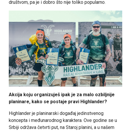
društvom, pa je i dobro što nije toliko popularno.
Akcija koju organizuješ ipak je za malo ozbiljnije
planinare, kako se postaje pravi Highlander?
Highlander je planinarski događaj jedinstvenog
koncepta i međunarodnog karaktera. Ove godine se u
Srbiji održava četvrti put, na Staroj planini, a u našem