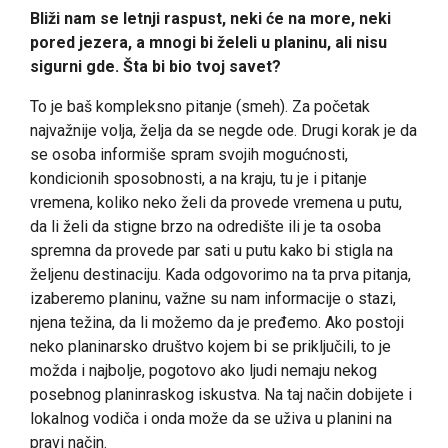
Bliži nam se letnji raspust, neki će na more, neki
pored jezera, a mnogi bi želeli u planinu, ali nisu
sigurni gde. Šta bi bio tvoj savet?
To je baš kompleksno pitanje (smeh). Za početak
najvažnije volja, želja da se negde ode. Drugi korak je da
se osoba informiše spram svojih mogućnosti,
kondicionih sposobnosti, a na kraju, tu je i pitanje
vremena, koliko neko želi da provede vremena u putu,
da li želi da stigne brzo na odredište ili je ta osoba
spremna da provede par sati u putu kako bi stigla na
željenu destinaciju. Kada odgovorimo na ta prva pitanja,
izaberemo planinu, važne su nam informacije o stazi,
njena težina, da li možemo da je pređemo. Ako postoji
neko planinarsko društvo kojem bi se priključili, to je
možda i najbolje, pogotovo ako ljudi nemaju nekog
posebnog planinraskog iskustva. Na taj način dobijete i
lokalnog vodiča i onda može da se uživa u planini na
pravi način.