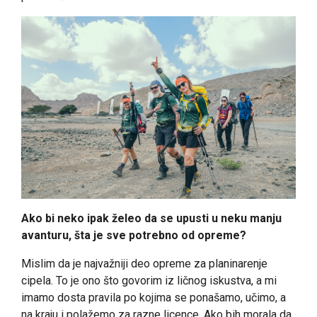
Ako bi neko ipak želeo da se upusti u neku manju
avanturu, šta je sve potrebno od opreme?
Mislim da je najvažniji deo opreme za planinarenje
cipela. To je ono što govorim iz ličnog iskustva, a mi
imamo dosta pravila po kojima se ponašamo, učimo, a
na kraju i polažemo za razne licence. Ako bih morala da