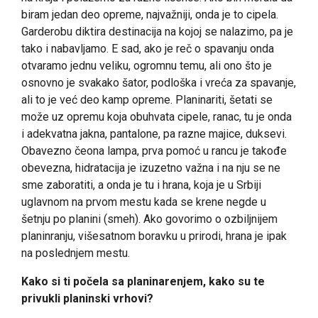
biram jedan deo opreme, najvažniji, onda je to cipela.
Garderobu diktira destinacija na kojoj se nalazimo, pa je
tako i nabavljamo. E sad, ako je reč o spavanju onda
otvaramo jednu veliku, ogromnu temu, ali ono što je
osnovno je svakako šator, podloška i vreća za spavanje,
ali to je već deo kamp opreme. Planinariti, šetati se
može uz opremu koja obuhvata cipele, ranac, tu je onda
i adekvatna jakna, pantalone, pa razne majice, duksevi.
Obavezno čeona lampa, prva pomoć u rancu je takođe
obevezna, hidratacija je izuzetno važna i na nju se ne
sme zaboratiti, a onda je tu i hrana, koja je u Srbiji
uglavnom na prvom mestu kada se krene negde u
šetnju po planini (smeh). Ako govorimo o ozbiljnijem
planinranju, višesatnom boravku u prirodi, hrana je ipak
na poslednjem mestu.
Kako si ti počela sa planinarenjem, kako su te
privukli planinski vrhovi?