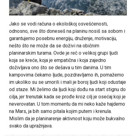
Jako se vodi računa o ekološkoj osvešćenosti,
odnosno, sve što doneseš na planinu nosiš sa sobom i
garantujemo posebnu energiju, druženje, motivaciju,
nešto što ne može da se doživi na običnim
planinarskim turama. Ovde je reč o velikoj grupi ljudi
koja se kreće, koja je empatična i koja zajedno
doživljava ono što se dešava u tim danima. U tim
kampovima čekamo ljude, pozdravljamo ih, pomažemo
im ukoliko su se umorili i mali je boroj ljudi koji odustaje
od staze. Mi želimo da ljudi koji dođu na start stignu do
cilja, jer trenutak kada se prođe kroz cilj je osećaj koji je
neverovatan. U tom momentu da mi neko kaže hajdemo
na Mars, ja bih samo pitala kojim putem i krenula.
Mislim da je planinarenje aktivnost koju može bukvalno
svako da upražnjava.