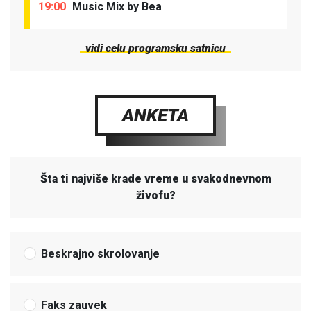
19:00
Music Mix by Bea
vidi celu programsku satnicu
ANKETA
Šta ti najviše krade vreme u svakodnevnom
živofu?
Beskrajno skrolovanje
Faks zauvek