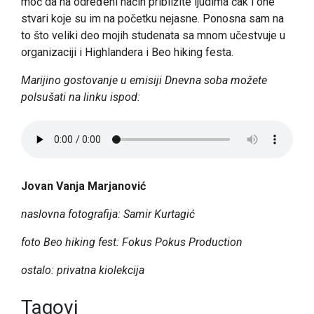
moć da na određeni način približite ljudima čak i one
stvari koje su im na početku nejasne. Ponosna sam na
to što veliki deo mojih studenata sa mnom učestvuje u
organizaciji i Highlandera i Beo hiking festa.
Marijino gostovanje u emisiji Dnevna soba možete
polsušati na linku ispod:
Jovan Vanja Marjanović
naslovna fotografija: Samir Kurtagić
foto Beo hiking fest: Fokus Pokus Production
ostalo: privatna kiolekcija
Tagovi