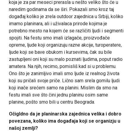
koja je za par meseci prerasla u nešto veliko što će u
naredim godinama da se širi. Pokazali smo kroz taj
događaj koliko je zrela outdoor zajednica u Srbiji, koliko
imamo planinara, ali i uživalaca prirode kojima je
potrebno mesto na kojem će se različiti ljudi i segmenti
spojiti. Na festu smo imali izlagače, proizvođače
opreme, ljude koji organizuju razne akcije, turoperatere,
ljude koji se bave obukom i kursevima, čak su bile
zastupljeni oni koji su malo poznati ljudima, poput radio
amatera. Na njih, recimo, pomisliš kad si u problemu.
Ono što je zanimljivo imali smo ljude iz realnog života
koji su pričali svoje priče. Lično sam srela gomilu ljudi
koji inače srećem samo na planini. Mislim da smo na
festu imali sve što čini jednu planinu osim same
planine, pošto smo bili u centru Beograda.
Očigldno da je planinarska zajednica velika i dobro
povezana, koliko ima događaja koji se organizju u
našoj zemlji?