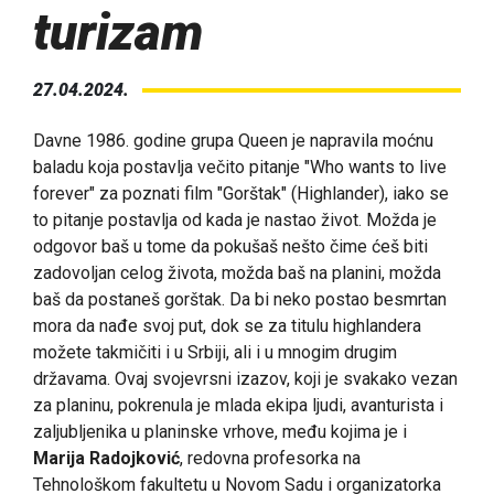
turizam
27.04.2024.
Davne 1986. godine grupa Queen je napravila moćnu
baladu koja postavlja večito pitanje "Who wants to live
forever" za poznati film "Gorštak" (Highlander), iako se
to pitanje postavlja od kada je nastao život. Možda je
odgovor baš u tome da pokušaš nešto čime ćeš biti
zadovoljan celog života, možda baš na planini, možda
baš da postaneš gorštak. Da bi neko postao besmrtan
mora da nađe svoj put, dok se za titulu highlandera
možete takmičiti i u Srbiji, ali i u mnogim drugim
državama. Ovaj svojevrsni izazov, koji je svakako vezan
za planinu, pokrenula je mlada ekipa ljudi, avanturista i
zaljubljenika u planinske vrhove, među kojima je i
Marija Radojković
, redovna profesorka na
Tehnološkom fakultetu u Novom Sadu i organizatorka