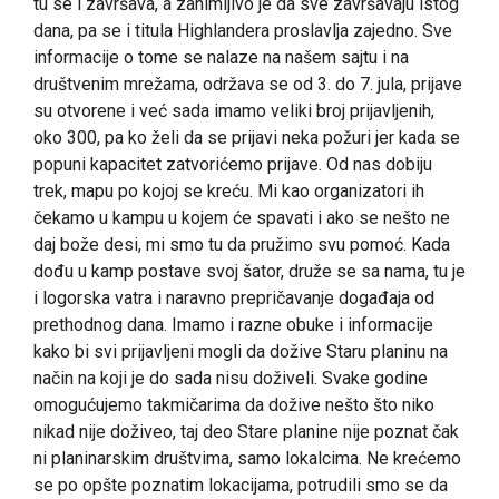
tu se i završava, a zanimljivo je da sve završavaju istog
dana, pa se i titula Highlandera proslavlja zajedno. Sve
informacije o tome se nalaze na našem sajtu i na
društvenim mrežama, održava se od 3. do 7. jula, prijave
su otvorene i već sada imamo veliki broj prijavljenih,
oko 300, pa ko želi da se prijavi neka požuri jer kada se
popuni kapacitet zatvorićemo prijave. Od nas dobiju
trek, mapu po kojoj se kreću. Mi kao organizatori ih
čekamo u kampu u kojem će spavati i ako se nešto ne
daj bože desi, mi smo tu da pružimo svu pomoć. Kada
dođu u kamp postave svoj šator, druže se sa nama, tu je
i logorska vatra i naravno prepričavanje događaja od
prethodnog dana. Imamo i razne obuke i informacije
kako bi svi prijavljeni mogli da dožive Staru planinu na
način na koji je do sada nisu doživeli. Svake godine
omogućujemo takmičarima da dožive nešto što niko
nikad nije doživeo, taj deo Stare planine nije poznat čak
ni planinarskim društvima, samo lokalcima. Ne krećemo
se po opšte poznatim lokacijama, potrudili smo se da