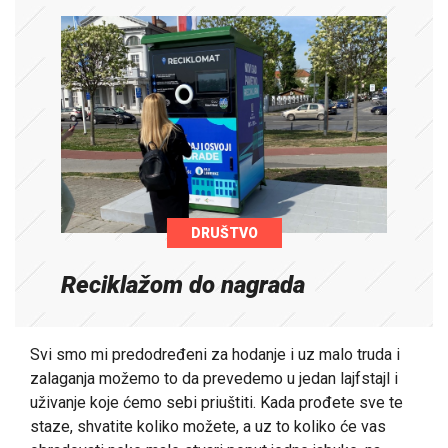
DRUŠTVO
Reciklažom do nagrada
Svi smo mi predodređeni za hodanje i uz malo truda i
zalaganja možemo to da prevedemo u jedan lajfstajl i
uživanje koje ćemo sebi priuštiti. Kada prođete sve te
staze, shvatite koliko možete, a uz to koliko će vas