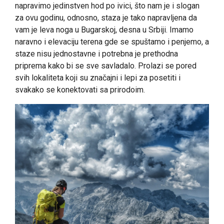
napravimo jedinstven hod po ivici, što nam je i slogan
za ovu godinu, odnosno, staza je tako napravljena da
vam je leva noga u Bugarskoj, desna u Srbiji. Imamo
naravno i elevaciju terena gde se spuštamo i penjemo, a
staze nisu jednostavne i potrebna je prethodna
priprema kako bi se sve savladalo. Prolazi se pored
svih lokaliteta koji su značajni i lepi za posetiti i
svakako se konektovati sa prirodoim.