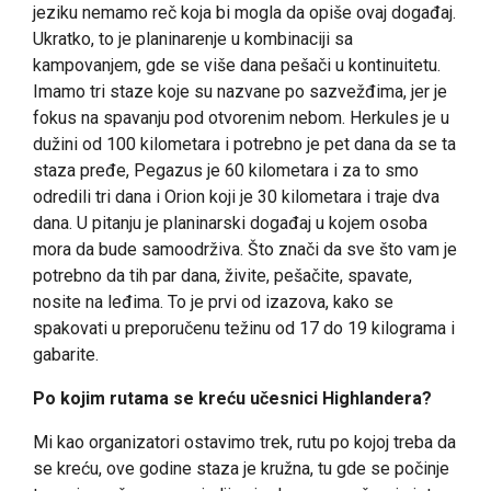
jeziku nemamo reč koja bi mogla da opiše ovaj događaj.
Ukratko, to je planinarenje u kombinaciji sa
kampovanjem, gde se više dana pešači u kontinuitetu.
Imamo tri staze koje su nazvane po sazvežđima, jer je
fokus na spavanju pod otvorenim nebom. Herkules je u
dužini od 100 kilometara i potrebno je pet dana da se ta
staza pređe, Pegazus je 60 kilometara i za to smo
odredili tri dana i Orion koji je 30 kilometara i traje dva
dana. U pitanju je planinarski događaj u kojem osoba
mora da bude samoodrživa. Što znači da sve što vam je
potrebno da tih par dana, živite, pešačite, spavate,
nosite na leđima. To je prvi od izazova, kako se
spakovati u preporučenu težinu od 17 do 19 kilograma i
gabarite.
Po kojim rutama se kreću učesnici Highlandera?
Mi kao organizatori ostavimo trek, rutu po kojoj treba da
se kreću, ove godine staza je kružna, tu gde se počinje