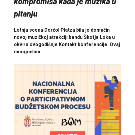
kompromisa kada je muzika u
pitanju
Letnja scena Dorćol Platza bila je domaćin
novoj muzičkoj atrakciji bendu Škofja Loka u
okviru ovogodišnje Kontakt konferencije. Ovaj
mnogočlani…