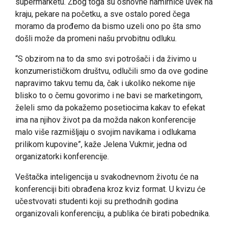
supermarketu. Zbog toga su osnovne namirnice uvek na
kraju, pekare na početku, a sve ostalo pored čega
moramo da prođemo da bismo uzeli ono po šta smo
došli može da promeni našu prvobitnu odluku.
“S obzirom na to da smo svi potrošači i da živimo u
konzumerističkom društvu, odlučili smo da ove godine
napravimo takvu temu da, čak i ukoliko nekome nije
blisko to o čemu govorimo i ne bavi se marketingom,
želeli smo da pokažemo posetiocima kakav to efekat
ima na njihov život pa da možda nakon konferencije
malo više razmišljaju o svojim navikama i odlukama
prilikom kupovine”, kaže Jelena Vukmir, jedna od
organizatorki konferencije.
Veštačka inteligencija u svakodnevnom životu će na
konferenciji biti obrađena kroz kviz format. U kvizu će
učestvovati studenti koji su prethodnih godina
organizovali konferenciju, a publika će birati pobednika.