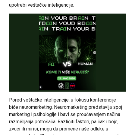
upotrebi veštačke inteligencije.
Pored veštačke inteligencije, u fokusu konferencije
biće neuromarketing. Neuromarketing predstavlja spoj
marketing i psihologije i bavi se proučavanjem načina
razmišljanja potrošača. Različiti faktori, pa čak i boje,
zvuci ili mirisi, mogu da promene naše odluke u