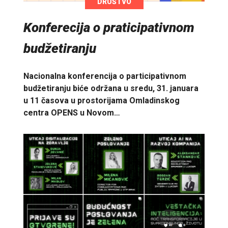
DRUŠTVO
Konferecija o praticipativnom
budžetiranju
Nacionalna konferencija o participativnom
budžetiranju biće održana u sredu, 31. januara
u 11 časova u prostorijama Omladinskog
centra OPENS u Novom…