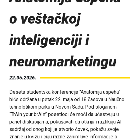
o veštačkoj
inteligenciji i
neuromarketingu
22.05.2026.
Deseta studentska konferencija “Anatomija uspeha”
biće održana u petak 22. maja od 18 časova u Naučno
tehnološkom parku u Novom Sadu. Pod sloganom
“TrAIn your brAIn” posetioci će moći da učestvuju u
panel diskusijama, pokušavati da otkriju i razlikuju AI
sadržaj od onog koji je stvorio čovek, pokažu svoje
znanje u kvizu i čuju razne zanimljive informacije o