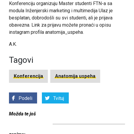
Konferenciju organizuju Master studenti FTN-a sa
modula Inženjerski marketing i multimedija Ulaz je
besplatan, dobrodošli su svi studenti, ali je prijava
obavezna. Link za prijavu možete pronaći u opisu
instagram profila anatomija_uspeha.
A.K.
Tagovi
Konferencija
Anatomija uspeha
Podeli
Tvituj
Možda te još