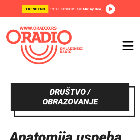
TRENUTNO
19:00 - 00:00
Music Mix by Bea
DRUŠTVO /
OBRAZOVANJE
Anatomija uspeha