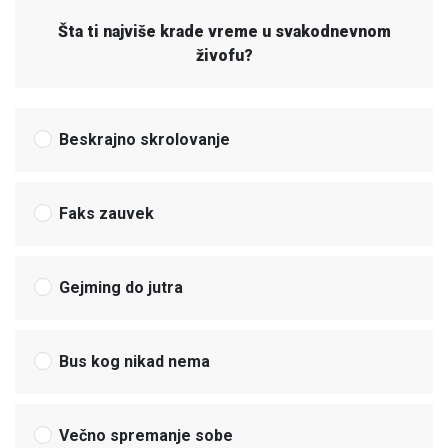
Šta ti najviše krade vreme u svakodnevnom
živofu?
Beskrajno skrolovanje
Faks zauvek
Gejming do jutra
Bus kog nikad nema
Večno spremanje sobe