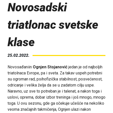
Novosadski
triatlonac svetske
klase
25.02.2022.
Novosađaniin
Ognjen Stojanović
jedan je od najboljih
triatolnaca Evrope, pa i sveta. Za takav uspeh potrebni
su ogroman rad, psihofizička stabilnost, posvećenost,
odricanje i velika želja da se u zadatom cilju uspe.
Naravno, uz sve to potreban je i talenat, a nakon toga i
uslovi, oprema, dobar izbor treninga i još mnogo, mnogo
toga. U ovu sezonu, gde ga očekuje učešće na nekoliko
veoma značajnih takmičenja, Ognjen ulazi nakon