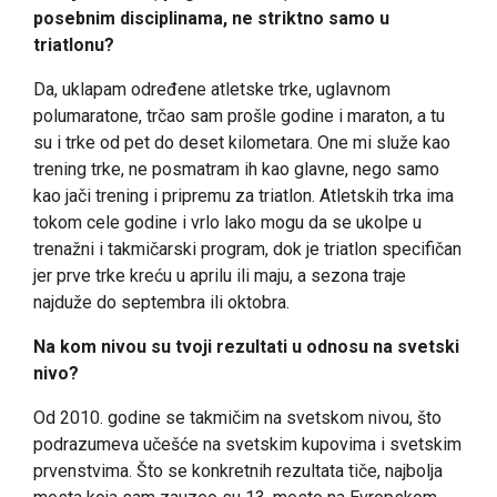
posebnim disciplinama, ne striktno samo u
triatlonu?
Da, uklapam određene atletske trke, uglavnom
polumaratone, trčao sam prošle godine i maraton, a tu
su i trke od pet do deset kilometara. One mi služe kao
trening trke, ne posmatram ih kao glavne, nego samo
kao jači trening i pripremu za triatlon. Atletskih trka ima
tokom cele godine i vrlo lako mogu da se ukolpe u
trenažni i takmičarski program, dok je triatlon specifičan
jer prve trke kreću u aprilu ili maju, a sezona traje
najduže do septembra ili oktobra.
Na kom nivou su tvoji rezultati u odnosu na svetski
nivo?
Od 2010. godine se takmičim na svetskom nivou, što
podrazumeva učešće na svetskim kupovima i svetskim
prvenstvima. Što se konkretnih rezultata tiče, najbolja