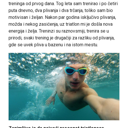
treninga od prvog dana. Tog leta sam trenirao i po četiri
puta dnevno, dva plivanja i dva trčanja, toliko sam bio
motivisan i željan. Nakon par godina isključivo plivanja,
možda i nekog zasićenja, uz triatlon mi je došla nova
energija i želja. Treninzi su raznovsrniji, trenira se u
prirodi, svaki trening je drugačiji za razliku od plivanja,
gde se uvek pliva u bazenu i na istom mestu.