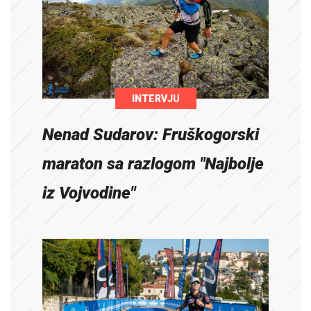
INTERVJU
Nenad Sudarov: Fruškogorski
maraton sa razlogom "Najbolje
iz Vojvodine"