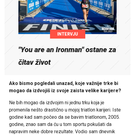
INTERVJU
"You are an Ironman" ostane za
čitav život
Ako bismo pogledali unazad, koje važnije trke bi
mogao da izdvojiš iz svoje zaista velike karijere?
Ne bih mogao da izdvojim ni jednu trku koja je
promenila nešto drastično u mojoj triatlon karijeri. Iste
godine kad sam počeo da se bavim triatlonom, 2005.
godine, znao sam da ću u tom sportu pokušati da
napravim neke dobre rezultate. Vodio sam dnevnik