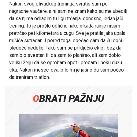
Nakon svog plivačkog treninga svratio sam po
nagradne vaučere, a ni sam ne znam kako su me ubedili
da sa njima odradim tu ligu trčanja, odnosno, jedan jači
trening. To je prošlo odlično, iako nikada ranije nisam
pretrčao pet kilometara u cugu. Sve je pratila jaka upala
mišića sutradan. I pored toga, obećao sam da ću doći i
sledeće nedelje. Tako sam se priključio ekipi, bez da
sam bio svestan ili da sam to planirao, ali sam dobio
veliku želju da se oprobam opet i probam i neku dužu
trku. Nakon mesec, dva, bilo mi je jasno da sam počeo
da treniram triatlon.
OBRATI PAŽNJU