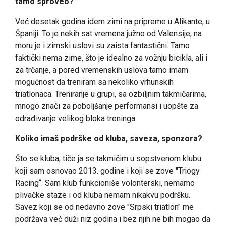
tamo sproveo?
Već desetak godina idem zimi na pripreme u Alikante, u
Španiji. To je nekih sat vremena južno od Valensije, na
moru je i zimski uslovi su zaista fantastični. Tamo
faktički nema zime, što je idealno za vožnju bicikla, ali i
za trčanje, a pored vremenskih uslova tamo imam
mogućnost da treniram sa nekoliko vrhunskih
triatlonaca. Treniranje u grupi, sa ozbiljnim takmičarima,
mnogo znači za poboljšanje performansi i uopšte za
odrađivanje velikog bloka treninga.
Koliko imaš podrške od kluba, saveza, sponzora?
Što se kluba, tiče ja se takmičim u sopstvenom klubu
koji sam osnovao 2013. godine i koji se zove "Triogy
Racing“. Sam klub funkcioniše volonterski, nemamo
plivačke staze i od kluba nemam nikakvu podršku.
Savez koji se od nedavno zove "Srpski triatlon" me
podržava već duži niz godina i bez njih ne bih mogao da