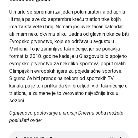
U martu se spremam za jedan polumaraton, a od aprila
ili maja pa sve do septembra kreću triatlon trke kojih
ima zaista veliki broj. Nemam još uvek tačan kalendar,
ali imam neku okvirnu sliku. Jedna od glavnih trka će biti
Evropsko prvenstvo, koje se održava u avgustu u
Minhenu. To je zanimljivo takmičenje, jer se ponavlja
format iz 2018. godine kada je u Glazgovu bilo spojeno
evropsko prvenstvo za nekoliko sportova, poput malih
Olimpijskih evropskih igara za pojedinačne sportove.
Sigurno će biti prenos na nekom od sportskih TV
kanala, pa je to i prilika da širi broj ljudi vidi takmičenje u
triatlonu, a za mene je to verovatno najvažnija trka u
sezoni
.
Ognjenovo gostovanje u emisiji Dnevna soba možete
poslušati ovde: