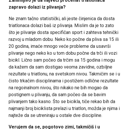
Zanimljivo je da najveći procenat triatlonaca
zapravo dolazi iz plivanja?
Ne znam tačno statistički, ali jeste činjenica da dosta
triatlonaca dolazi baš iz plivanja. Mislim da je to zato
što je plivanje dosta specifičan sport i zahteva tehnički
razvoj u mladom dobu. Neko ko počne da pliva sa 15 ili
20 godina, imaće mnogo veće probleme da usavrši
plivanje nego neko ko u tom dobu počne da trči ili vozi
bicikl. Lično sam počeo da trčim sa 15 godina i mogu
da kažem da sam dostigao veoma zavidne, ozbiljne
rezultate u triatlonu, na svetskom nivou. Takmičim se i u
čisto trkačim disciplinama i postižem odlične rezultate
na regoinalnom nivou, što nikako ne bih mogao da
postignem u plivanju, da sam počeo da se bavim
plivanjem tako kasno. Što se bicikla, tiče rekao bih da
najmanji broj biciklista prelazi u triatlon, možda je njima i
najteže da se utreniraju u ostale dve discipline.
Verujem da se, pogotovo zimi, takmičiš i u