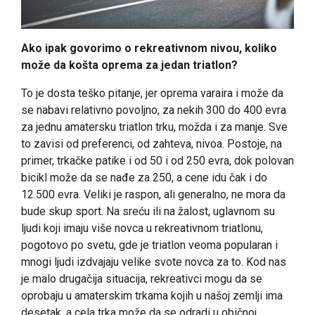
Ako ipak govorimo o rekreativnom nivou, koliko
može da košta oprema za jedan triatlon?
To je dosta teško pitanje, jer oprema varaira i može da
se nabavi relativno povoljno, za nekih 300 do 400 evra
za jednu amatersku triatlon trku, možda i za manje. Sve
to zavisi od preferenci, od zahteva, nivoa. Postoje, na
primer, trkačke patike i od 50 i od 250 evra, dok polovan
bicikl može da se nađe za 250, a cene idu čak i do
12.500 evra. Veliki je raspon, ali generalno, ne mora da
bude skup sport. Na sreću ili na žalost, uglavnom su
ljudi koji imaju više novca u rekreativnom triatlonu,
pogotovo po svetu, gde je triatlon veoma popularan i
mnogi ljudi izdvajaju velike svote novca za to. Kod nas
je malo drugačija situacija, rekreativci mogu da se
oprobaju u amaterskim trkama kojih u našoj zemlji ima
desetak, a cela trka može da se odradi u običnoj