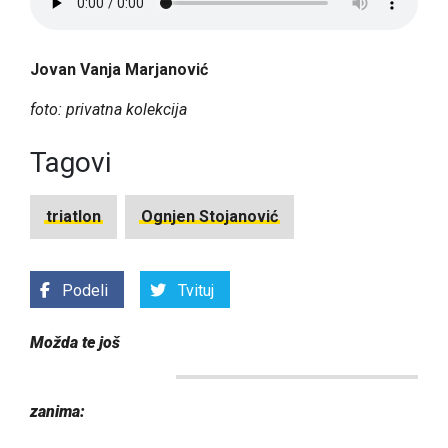
Jovan Vanja Marjanović
foto: privatna kolekcija
Tagovi
triatlon
Ognjen Stojanović
Podeli
Tvituj
Možda te još
zanima: