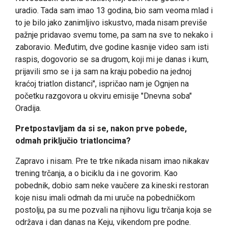
uradio. Tada sam imao 13 godina, bio sam veoma mlad i
to je bilo jako zanimljivo iskustvo, mada nisam previše
pažnje pridavao svemu tome, pa sam na sve to nekako i
zaboravio. Međutim, dve godine kasnije video sam isti
raspis, dogovorio se sa drugom, koji mi je danas i kum,
prijavili smo se i ja sam na kraju pobedio na jednoj
kraćoj triatlon distanci", ispričao nam je Ognjen na
početku razgovora u okviru emisije "Dnevna soba"
Oradija.
Pretpostavljam da si se, nakon prve pobede,
odmah priključio triatloncima?
Zapravo i nisam. Pre te trke nikada nisam imao nikakav
trening trčanja, a o biciklu da i ne govorim. Kao
pobednik, dobio sam neke vaučere za kineski restoran
koje nisu imali odmah da mi uruče na pobedničkom
postolju, pa su me pozvali na njihovu ligu trčanja koja se
održava i dan danas na Keju, vikendom pre podne.