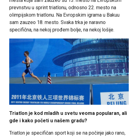
mesta koja sam zauzeo su 13. mesto na Evropskom
prevnstvu u sprint triatlonu, odnosno 22. mesto na
olimpijskom triatlonu. Na Evropskim igrama u Bakuu
sam zauzeo 18. mesto. Svaka trka je naravno
specifična, na nekoj prođem bolje, na nekoj lošije.
Triatlon je kod mladih u svetu veoma popularan, ali
gde i kako početi u našem gradu?
Triatlon je specifičan sport koji se na počinje jako rano,