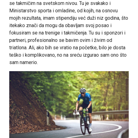
se takmičim na svetskom nivou. Tu je svakako i
Ministarstvo sporta i omladine, od kojih, na osnovu
mojih rezultata, imam stipendiju već duži niz godina, što
itekako znači da mogu da obavljam svoj posao i
fokusiram se na trenige i takmičenja. Tu su i sponzori i
partneri, profesionalno se bavim ovim i živim od
triatlona. Ali, ako bih se vratio na početke, bilo je dosta
teško i komplikovano, no na sreću izgurao sam ono što
sam namerio.