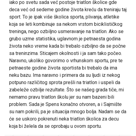
iako po svetu sada već postoje triatlon školice gde
deca već od sedeme godine života kreću da treniraju taj
sport. To je ipak više školica sporta, plivanja, atletike
koja se leti kombinuje sa nekom vrstom biciklističkog
treninga, nego ozbiljno usmeravanje na triatlon. Ako se
grubo uzme statistika, uglavnom je petnaesta godina
života neko vreme kada bi trebalo ozbiljno da se počne
sa treninzima. Sticajem okolnosti i ja sam tako počeo.
Naravno, ukoliko govorimo o vrhunskom sportu, pre te
petnaeste godine života sportista bi trebalo da ima
neku bazu. Ima naravno i primera da su ljudi iz nekog
potpuno različitog sprota prešli na triatlon i uspeli da
zabeleže ozbilje rezultate. Što se našeg grada tiče, mi
nemamo pravu triatlon školu jer su nam bazeni bili
problem. Sada je Spens konačno otvoren, a i Sajmište
su nam pokrili, pa je situacija mnogo bolja. Nadam se da
će se uskoro pokrenuti neka triatlon školica za decu
koja bi želela da se oprobaju u ovom sportu.