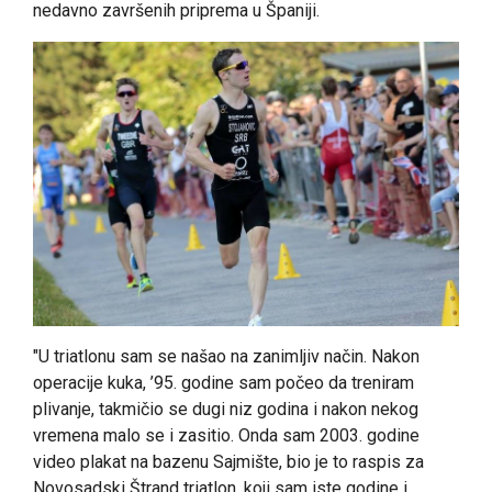
nedavno završenih priprema u Španiji.
"U triatlonu sam se našao na zanimljiv način. Nakon
operacije kuka, ’95. godine sam počeo da treniram
plivanje, takmičio se dugi niz godina i nakon nekog
vremena malo se i zasitio. Onda sam 2003. godine
video plakat na bazenu Sajmište, bio je to raspis za
Novosadski Štrand triatlon, koji sam iste godine i