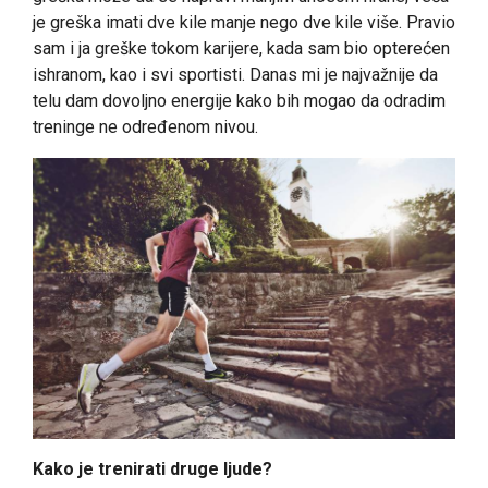
je greška imati dve kile manje nego dve kile više. Pravio
sam i ja greške tokom karijere, kada sam bio opterećen
ishranom, kao i svi sportisti. Danas mi je najvažnije da
telu dam dovoljno energije kako bih mogao da odradim
treninge ne određenom nivou.
Kako je trenirati druge ljude?