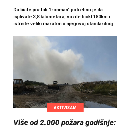
Da biste postali "Ironman" potrebno je da
isplivate 3,8 kilometara, vozite bickl 180km i
istrčite veliki maraton u njegovoj standardnoj…
AKTIVIZAM
Više od 2.000 požara godišnje: