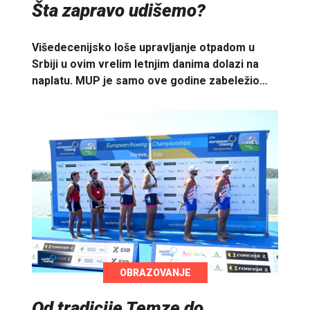
Šta zapravo udišemo?
Višedecenijsko loše upravljanje otpadom u
Srbiji u ovim vrelim letnjim danima dolazi na
naplatu. MUP je samo ove godine zabeležio…
OBRAZOVANJE
Od tradicije Temze do