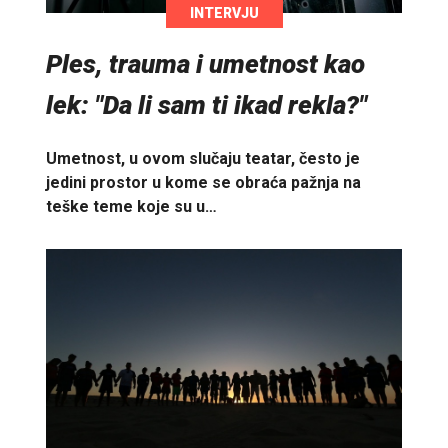
INTERVJU
Ples, trauma i umetnost kao
lek: "Da li sam ti ikad rekla?"
Umetnost, u ovom slučaju teatar, često je
jedini prostor u kome se obraća pažnja na
teške teme koje su u…