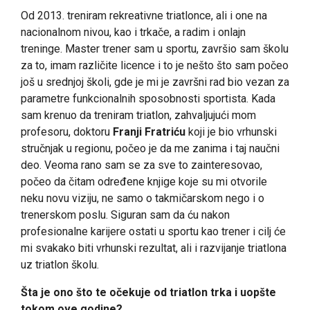
Od 2013. treniram rekreativne triatlonce, ali i one na
nacionalnom nivou, kao i trkače, a radim i onlajn
treninge. Master trener sam u sportu, završio sam školu
za to, imam različite licence i to je nešto što sam počeo
još u srednjoj školi, gde je mi je završni rad bio vezan za
parametre funkcionalnih sposobnosti sportista. Kada
sam krenuo da treniram triatlon, zahvaljujući mom
profesoru, doktoru
Franji Fratriću
koji je bio vrhunski
stručnjak u regionu, počeo je da me zanima i taj naučni
deo. Veoma rano sam se za sve to zainteresovao,
počeo da čitam određene knjige koje su mi otvorile
neku novu viziju, ne samo o takmičarskom nego i o
trenerskom poslu. Siguran sam da ću nakon
profesionalne karijere ostati u sportu kao trener i cilj će
mi svakako biti vrhunski rezultat, ali i razvijanje triatlona
uz triatlon školu.
Šta je ono što te očekuje od triatlon trka i uopšte
tokom ove godine?