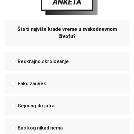
ANKETA
Šta ti najviše krade vreme u svakodnevnom
živofu?
Beskrajno skrolovanje
Faks zauvek
Gejming do jutra
Bus kog nikad nema