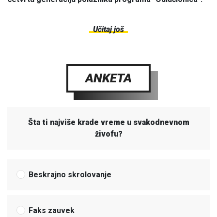
Učitaj još
ANKETA
Šta ti najviše krade vreme u svakodnevnom
živofu?
Beskrajno skrolovanje
Faks zauvek