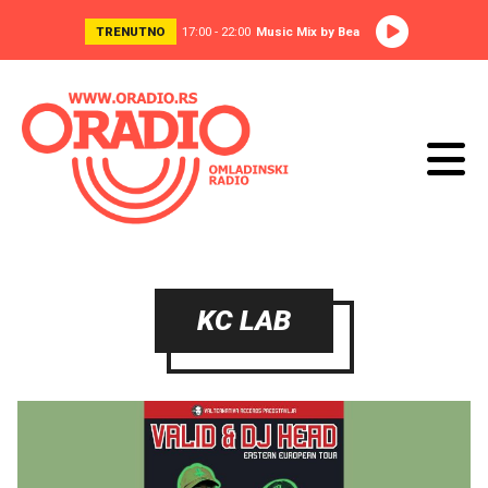
TRENUTNO
17:00 - 22:00
Music Mix by Bea
KC LAB