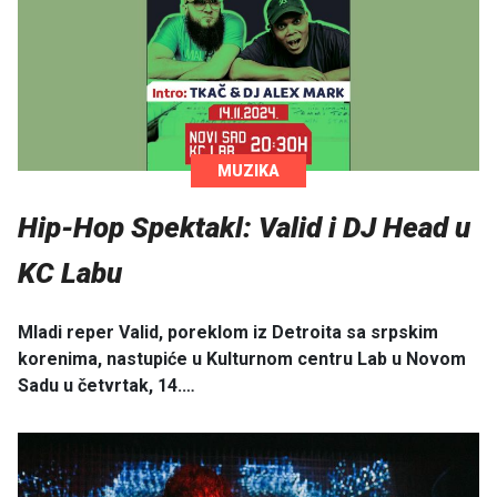
MUZIKA
Hip-Hop Spektakl: Valid i DJ Head u
KC Labu
Mladi reper Valid, poreklom iz Detroita sa srpskim
korenima, nastupiće u Kulturnom centru Lab u Novom
Sadu u četvrtak, 14.…