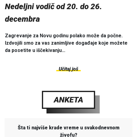
Nedeljni vodič od 20. do 26.
decembra
Zagrevanje za Novu godinu polako može da počne.
Izdvojili smo za vas zanimljive događaje koje možete
da posetite u iščekivanju…
Učitaj još
ANKETA
Šta ti najviše krade vreme u svakodnevnom
živofu?