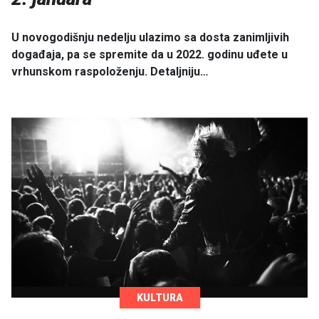
U novogodišnju nedelju ulazimo sa dosta zanimljivih
događaja, pa se spremite da u 2022. godinu uđete u
vrhunskom raspoloženju. Detaljniju…
KULTURA