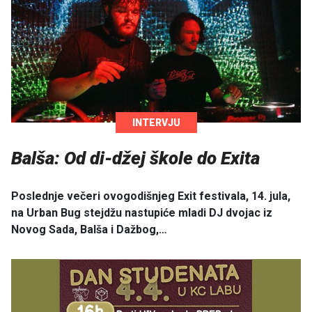
INTERVJU
Balša: Od di-džej škole do Exita
Poslednje večeri ovogodišnjeg Exit festivala, 14. jula,
na Urban Bug stejdžu nastupiće mladi DJ dvojac iz
Novog Sada, Balša i Dažbog,…