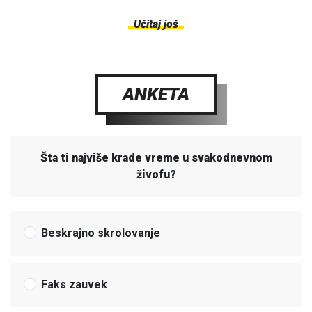
Učitaj još
ANKETA
Šta ti najviše krade vreme u svakodnevnom
živofu?
Beskrajno skrolovanje
Faks zauvek