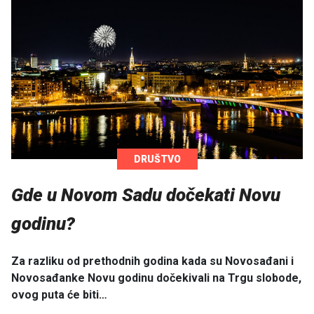
DRUŠTVO
Gde u Novom Sadu dočekati Novu
godinu?
Za razliku od prethodnih godina kada su Novosađani i
Novosađanke Novu godinu dočekivali na Trgu slobode,
ovog puta će biti…