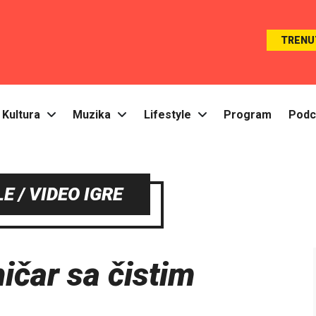
TRENU
Kultura
Muzika
Lifestyle
Program
Podc
E / VIDEO IGRE
ičar sa čistim