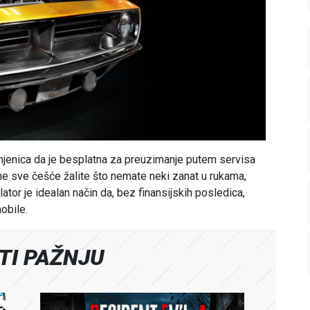
injenica da je besplatna za preuzimanje putem servisa
e sve češće žalite što nemate neki zanat u rukama,
ator je idealan način da, bez finansijskih posledica,
obile.
ATI PAŽNJU