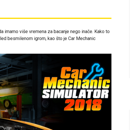
i da imamo više vremena za bacanje nego inače. Kako to
gled besmilenom igrom, kao što je Car Mechanic