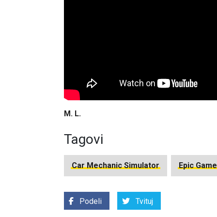
M. L.
Tagovi
Car Mechanic Simulator
Epic Game
Podeli
Tvituj