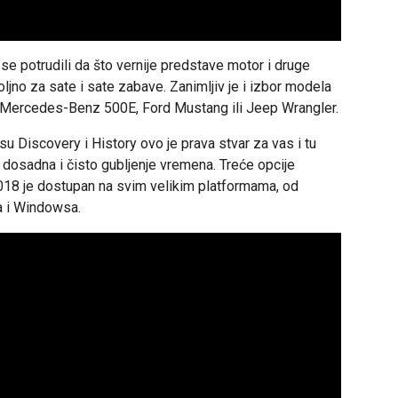
u se potrudili da što vernije predstave motor i druge
jno za sate i sate zabave. Zanimljiv je i izbor modela
 su Mercedes-Benz 500E, Ford Mustang ili Jeep Wrangler.
su Discovery i History ovo je prava stvar za vas i tu
 dosadna i čisto gubljenje vremena. Treće opcije
18 je dostupan na svim velikim platformama, od
a i Windowsa.