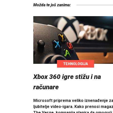
Možda te još zanima:
TEHNOLOGIJA
Xbox 360 igre stižu i na
računare
Microsoft priprema veliko iznenađenje z
ljubitelje video-igara. Kako prenosi magaz
The Verge, kompanija planira da omogući