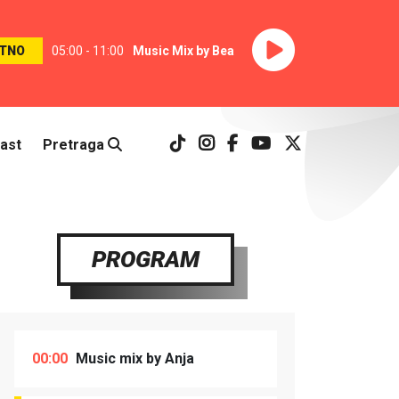
TNO
05:00 - 11:00
Music Mix by Bea
ast
Pretraga
PROGRAM
00:00
Music mix by Anja