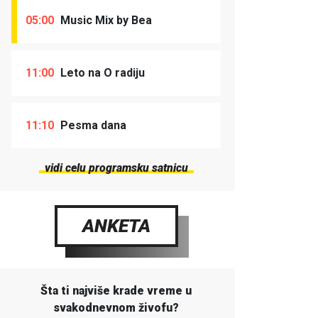
05:00
Music Mix by Bea
11:00
Leto na O radiju
11:10
Pesma dana
vidi celu programsku satnicu
ANKETA
Šta ti najviše krade vreme u
svakodnevnom živofu?