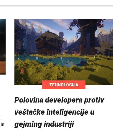
TEHNOLOGIJA
Polovina developera protiv
veštačke inteligencije u
a
gejming industriji
in