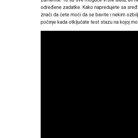
određene zadatke. Kako napredujete sa sređiva
znači da ćete moći da se bavite i nekim ozbil
počinje kada otključate test stazu na kojoj m