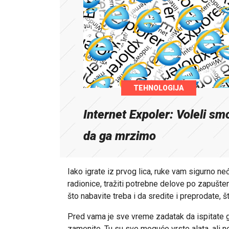
TEHNOLOGIJA
Internet Expoler: Voleli sm
da ga mrzimo
Iako igrate iz prvog lica, ruke vam sigurno neć
radionice, tražiti potrebne delove po zapušte
što nabavite treba i da sredite i preprodate, š
Pred vama je sve vreme zadatak da ispitate 
zamenite. Tu su sve moguće vrste alata, ali ne