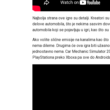
Najbolja strana ove igre su detalji. Kreatori s
delove automobila, što je nekima sasvim dovol
automobila koji se pojavljuju u igri, kao što
Ako volite slične emisije na kanalima kao što 
nema dileme. Drugima će ova igra biti užasno
jednostavno nema. Car Mechanic Simulator 20
PlayStationa preko Xboxa pa sve do Android