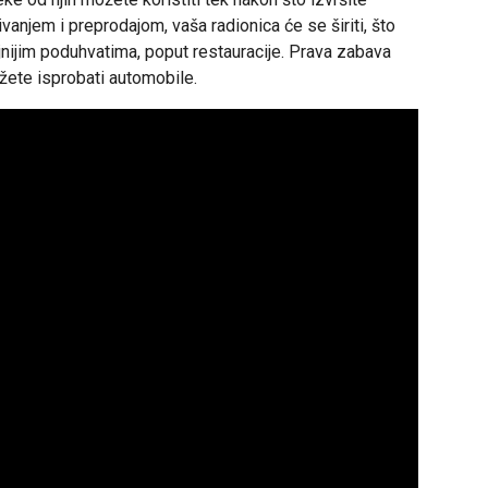
njem i preprodajom, vaša radionica će se širiti, što
jnijim poduhvatima, poput restauracije. Prava zabava
ožete isprobati automobile.