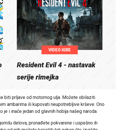
VIDEO IGRE
o
Resident Evil 4 - nastavak
serije rimejka
e biti prljave od motornog ulja. Možete obilaziti
nim ambarima ili kupovati neupotrebljive krševe. Ono
to je i inače jedan od glavnih hobija našeg naroda.
gomilu delova, pronađete pokvarene i uspešno ih
ke od njih možete koristiti tek nakon što izvršite