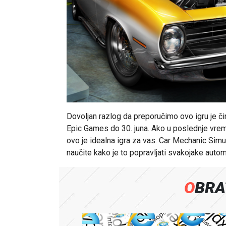
Dovoljan razlog da preporučimo ovo igru je č
Epic Games do 30. juna. Ako u poslednje vrem
ovo je idealna igra za vas. Car Mechanic Simul
naučite kako je to popravljati svakojake autom
OBR