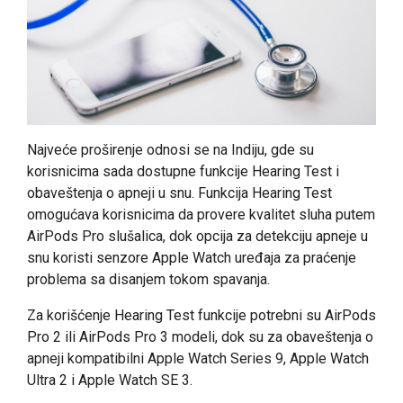
Najveće proširenje odnosi se na Indiju, gde su
korisnicima sada dostupne funkcije Hearing Test i
obaveštenja o apneji u snu. Funkcija Hearing Test
omogućava korisnicima da provere kvalitet sluha putem
AirPods Pro slušalica, dok opcija za detekciju apneje u
snu koristi senzore Apple Watch uređaja za praćenje
problema sa disanjem tokom spavanja.
Za korišćenje Hearing Test funkcije potrebni su AirPods
Pro 2 ili AirPods Pro 3 modeli, dok su za obaveštenja o
apneji kompatibilni Apple Watch Series 9, Apple Watch
Ultra 2 i Apple Watch SE 3.