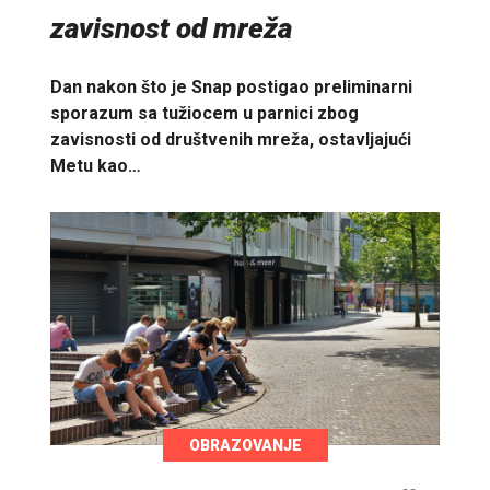
zavisnost od mreža
Dan nakon što je Snap postigao preliminarni
sporazum sa tužiocem u parnici zbog
zavisnosti od društvenih mreža, ostavljajući
Metu kao…
OBRAZOVANJE