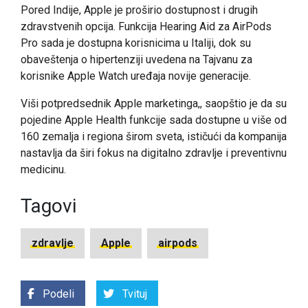
Pored Indije, Apple je proširio dostupnost i drugih
zdravstvenih opcija. Funkcija Hearing Aid za AirPods
Pro sada je dostupna korisnicima u Italiji, dok su
obaveštenja o hipertenziji uvedena na Tajvanu za
korisnike Apple Watch uređaja novije generacije.
Viši potpredsednik Apple marketinga,, saopštio je da su
pojedine Apple Health funkcije sada dostupne u više od
160 zemalja i regiona širom sveta, ističući da kompanija
nastavlja da širi fokus na digitalno zdravlje i preventivnu
medicinu.
Tagovi
zdravlje
Apple
airpods
Podeli
Tvituj