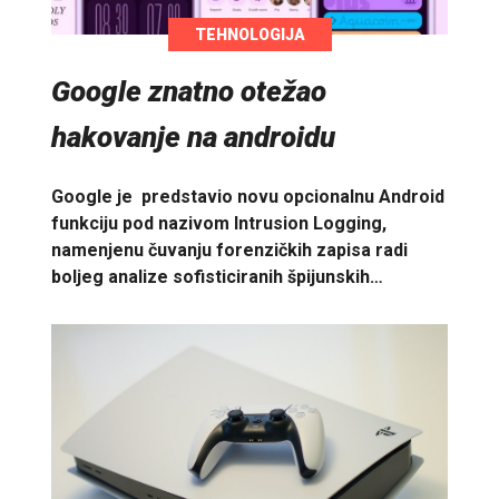
TEHNOLOGIJA
Google znatno otežao
hakovanje na androidu
Google je predstavio novu opcionalnu Android
funkciju pod nazivom Intrusion Logging,
namenjenu čuvanju forenzičkih zapisa radi
boljeg analize sofisticiranih špijunskih…