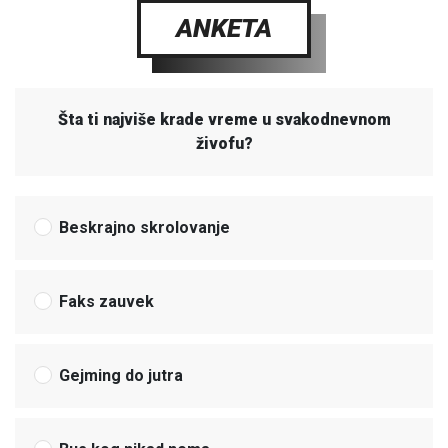
ANKETA
Šta ti najviše krade vreme u svakodnevnom
živofu?
Beskrajno skrolovanje
Faks zauvek
Gejming do jutra