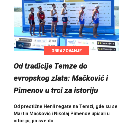
OBRAZOVANJE
Od tradicije Temze do
evropskog zlata: Mačković i
Pimenov u trci za istoriju
Od prestižne Henli regate na Temzi, gde su se
Martin Mačković i Nikolaj Pimenov upisali u
istoriju, pa sve do…