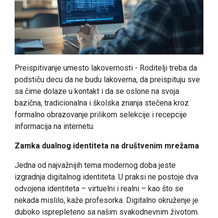
Preispitivanje umesto lakovernosti - Roditelji treba da
podstiču decu da ne budu lakoverna, da preispituju sve
sa čime dolaze u kontakt i da se oslone na svoja
bazična, tradicionalna i školska znanja stečena kroz
formalno obrazovanje prilikom selekcije i recepcije
informacija na internetu.
Zamka dualnog identiteta na društvenim mrežama
Jedna od najvažnijih tema modernog doba jeste
izgradnja digitalnog identiteta. U praksi ne postoje dva
odvojena identiteta – virtuelni i realni – kao što se
nekada mislilo, kaže profesorka. Digitalno okruženje je
duboko isprepleteno sa našim svakodnevnim životom.