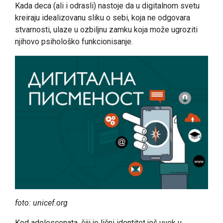
Kada deca (ali i odrasli) nastoje da u digitalnom svetu
kreiraju idealizovanu sliku o sebi, koja ne odgovara
stvarnosti, ulaze u ozbiljnu zamku koja može ugroziti
njihovo psihološko funkcionisanje.
foto: unicef.org
Kod adolescenata, čiji je lični identitet još uvek u