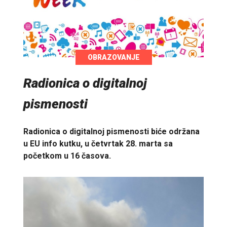
OBRAZOVANJE
Radionica o digitalnoj
pismenosti
Radionica o digitalnoj pismenosti biće održana
u EU info kutku, u četvrtak 28. marta sa
početkom u 16 časova.