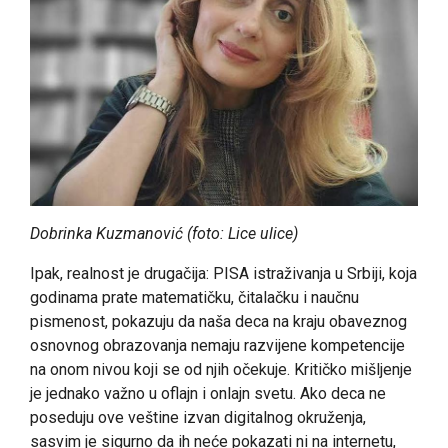
Dobrinka Kuzmanović (foto: Lice ulice)
Ipak, realnost je drugačija: PISA istraživanja u Srbiji, koja
godinama prate matematičku, čitalačku i naučnu
pismenost, pokazuju da naša deca na kraju obaveznog
osnovnog obrazovanja nemaju razvijene kompetencije
na onom nivou koji se od njih očekuje. Kritičko mišljenje
je jednako važno u oflajn i onlajn svetu. Ako deca ne
poseduju ove veštine izvan digitalnog okruženja,
sasvim je sigurno da ih neće pokazati ni na internetu,