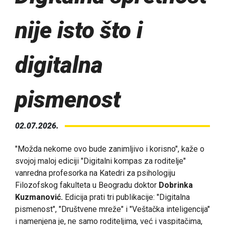
nije isto što i
digitalna
pismenost
02.07.2026.
"Možda nekome ovo bude zanimljivo i korisno", kaže o
svojoj maloj ediciji "Digitalni kompas za roditelje"
vanredna profesorka na Katedri za psihologiju
Filozofskog fakulteta u Beogradu doktor
Dobrinka
Kuzmanović.
Edicija prati tri publikacije: "Digitalna
pismenost", "Društvene mreže" i "Veštačka inteligencija"
i namenjena je, ne samo roditeljima, već i vaspitačima,