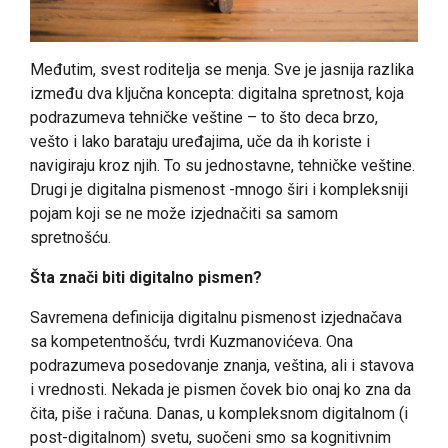
Međutim, svest roditelja se menja. Sve je jasnija razlika
između dva ključna koncepta: digitalna spretnost, koja
podrazumeva tehničke veštine – to što deca brzo,
vešto i lako barataju uređajima, uče da ih koriste i
navigiraju kroz njih. To su jednostavne, tehničke veštine.
Drugi je digitalna pismenost -mnogo širi i kompleksniji
pojam koji se ne može izjednačiti sa samom
spretnošću.
Šta znači biti digitalno pismen?
Savremena definicija digitalnu pismenost izjednačava
sa kompetentnošću, tvrdi Kuzmanovićeva. Ona
podrazumeva posedovanje znanja, veština, ali i stavova
i vrednosti. Nekada je pismen čovek bio onaj ko zna da
čita, piše i računa. Danas, u kompleksnom digitalnom (i
post-digitalnom) svetu, suočeni smo sa kognitivnim