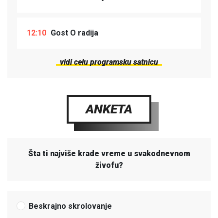
12:10
Gost O radija
vidi celu programsku satnicu
ANKETA
Šta ti najviše krade vreme u svakodnevnom
živofu?
Beskrajno skrolovanje