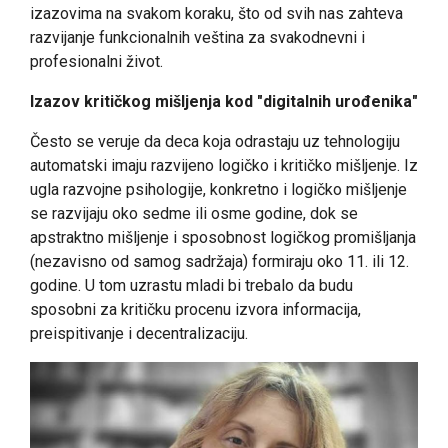
izazovima na svakom koraku, što od svih nas zahteva
razvijanje funkcionalnih veština za svakodnevni i
profesionalni život.
Izazov kritičkog mišljenja kod "digitalnih urođenika"
Često se veruje da deca koja odrastaju uz tehnologiju
automatski imaju razvijeno logičko i kritičko mišljenje. Iz
ugla razvojne psihologije, konkretno i logičko mišljenje
se razvijaju oko sedme ili osme godine, dok se
apstraktno mišljenje i sposobnost logičkog promišljanja
(nezavisno od samog sadržaja) formiraju oko 11. ili 12.
godine. U tom uzrastu mladi bi trebalo da budu
sposobni za kritičku procenu izvora informacija,
preispitivanje i decentralizaciju.