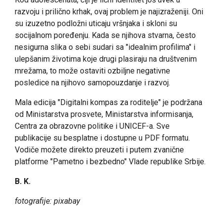
razvoju i prilično krhak, ovaj problem je najizraženiji. Oni
su izuzetno podložni uticaju vršnjaka i skloni su
socijalnom poređenju. Kada se njihova stvarna, često
nesigurna slika o sebi sudari sa "idealnim profilima" i
ulepšanim životima koje drugi plasiraju na društvenim
mrežama, to može ostaviti ozbiljne negativne
posledice na njihovo samopouzdanje i razvoj.
Mala edicija "Digitalni kompas za roditelje" je podržana
od Ministarstva prosvete, Ministarstva informisanja,
Centra za obrazovne politike i UNICEF-a. Sve
publikacije su besplatne i dostupne u PDF formatu.
Vodiče možete direkto preuzeti i putem zvanične
platforme "Pametno i bezbedno" Vlade republike Srbije.
B. K.
fotografije: pixabay