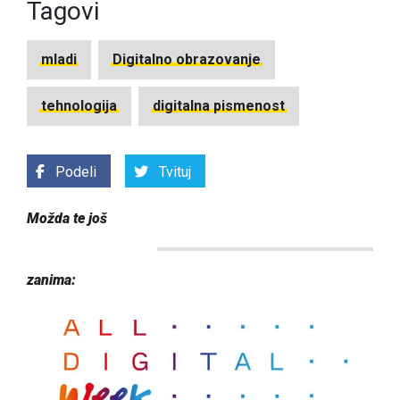
Tagovi
mladi
Digitalno obrazovanje
tehnologija
digitalna pismenost
Podeli
Tvituj
Možda te još
zanima: