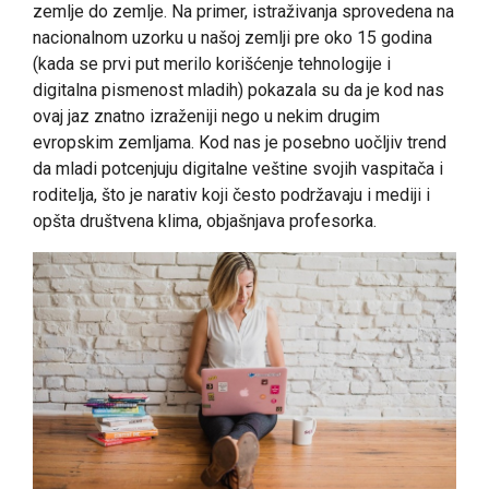
zemlje do zemlje. Na primer, istraživanja sprovedena na
nacionalnom uzorku u našoj zemlji pre oko 15 godina
(kada se prvi put merilo korišćenje tehnologije i
digitalna pismenost mladih) pokazala su da je kod nas
ovaj jaz znatno izraženiji nego u nekim drugim
evropskim zemljama. Kod nas je posebno uočljiv trend
da mladi potcenjuju digitalne veštine svojih vaspitača i
roditelja, što je narativ koji često podržavaju i mediji i
opšta društvena klima, objašnjava profesorka.