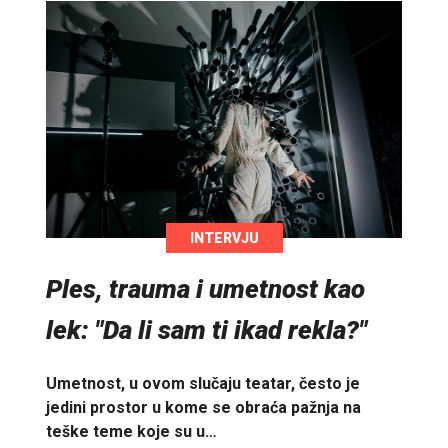
INTERVJU
Ples, trauma i umetnost kao
lek: "Da li sam ti ikad rekla?"
Umetnost, u ovom slučaju teatar, često je
jedini prostor u kome se obraća pažnja na
teške teme koje su u…