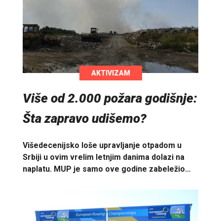
AKTIVIZAM
Više od 2.000 požara godišnje:
Šta zapravo udišemo?
Višedecenijsko loše upravljanje otpadom u
Srbiji u ovim vrelim letnjim danima dolazi na
naplatu. MUP je samo ove godine zabeležio…