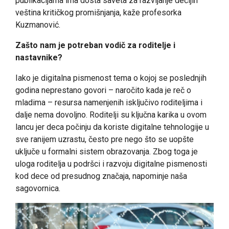
publikacijama ima dosta saveta za razvijanje dečijih
veština kritičkog promišnjanja, kaže profesorka
Kuzmanović.
Zašto nam je potreban vodič za roditelje i
nastavnike?
Iako je digitalna pismenost tema o kojoj se poslednjih
godina neprestano govori – naročito kada je reč o
mladima – resursa namenjenih isključivo roditeljima i
dalje nema dovoljno. Roditelji su ključna karika u ovom
lancu jer deca počinju da koriste digitalne tehnologije u
sve ranijem uzrastu, često pre nego što se uopšte
uključe u formalni sistem obrazovanja. Zbog toga je
uloga roditelja u podršci i razvoju digitalne pismenosti
kod dece od presudnog značaja, napominje naša
sagovornica.