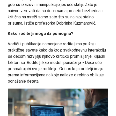
gde su izazovi i manipulacije još učestaliji. Zato je
naivno verovati da su deca sama po sebi bezbedna i
kritična na mreži samo zato što su na njoj stalno
prisutna, ističe profesorka Dobrinka Kuzmanović.
Kako roditelji mogu da pomognu?
Vodiči i publikacije namenjene roditeljima pružaju
praktične savete kako da kroz svakodnevnu interakciju
sa decom razvijaju njihovo kritičko promišljanje. Ključni
faktori su: Roditelji kao modeli ponašanja - Deca uče
posmatrajući svoje roditelje. Odnos koji roditelji imaju
prema informacijama na koje nailaze direktno oblikuje
ponašanje deteta.