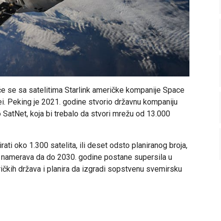
taće se sa satelitima Starlink američke kompanije Space
i. Peking je 2021. godine stvorio državnu kompaniju
o SatNet, koja bi trebalo da stvori mrežu od 13.000
ati oko 1.300 satelita, ili deset odsto planiranog broja,
a namerava da do 2030. godine postane supersila u
ričkih država i planira da izgradi sopstvenu svemirsku