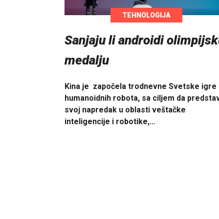
TEHNOLOGIJA
Sanjaju li androidi olimpijs
medalju
Kina je započela trodnevne Svetske igre
humanoidnih robota, sa ciljem da predstav
svoj napredak u oblasti veštačke
inteligencije i robotike,…