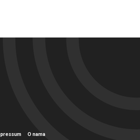
mpressum
O nama