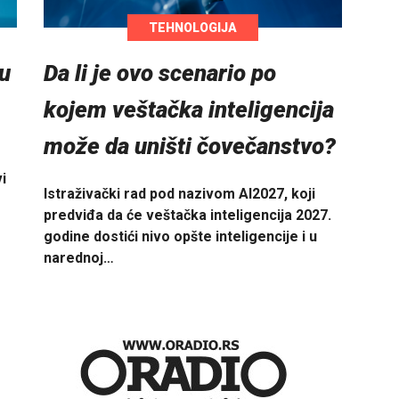
TEHNOLOGIJA
ku
Da li je ovo scenario po
kojem veštačka inteligencija
može da uništi čovečanstvo?
i
Istraživački rad pod nazivom AI2027, koji
predviđa da će veštačka inteligencija 2027.
godine dostići nivo opšte inteligencije i u
narednoj…