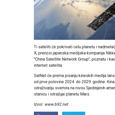
Ti sateliti će pokrivati celu planetu i nadme
X, prenosi japanska medijska kompanija Nikke
"China Satellite Network Group", poznatu i ka
internet satelita.
SatNet će prema pisanju kineskih medija lansir
od prve polovine 2024. do 2029. godine. Kin
istraživanju svemira na nivou Sjedinjenih ame
stanicu i istražuje planetu Mars.
Izvor: www.b92.net