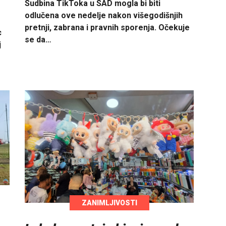
Sudbina TikToka u SAD mogla bi biti
odlučena ove nedelje nakon višegodišnjih
pretnji, zabrana i pravnih sporenja. Očekuje
c
se da…
j
e
ZANIMLJIVOSTI