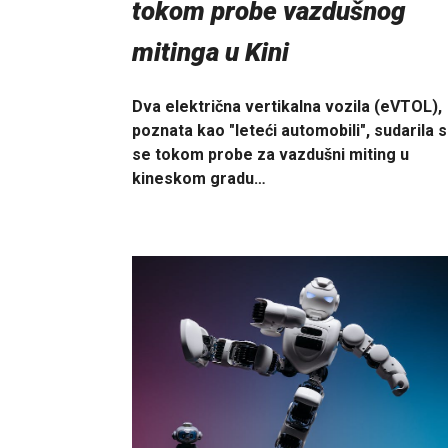
tokom probe vazdušnog
mitinga u Kini
Dva električna vertikalna vozila (eVTOL),
poznata kao "leteći automobili", sudarila 
se tokom probe za vazdušni miting u
kineskom gradu…