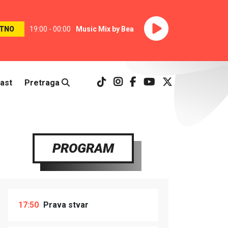
TNO
19:00 - 00:00
Music Mix by Bea
ast
Pretraga
PROGRAM
17:50
Prava stvar