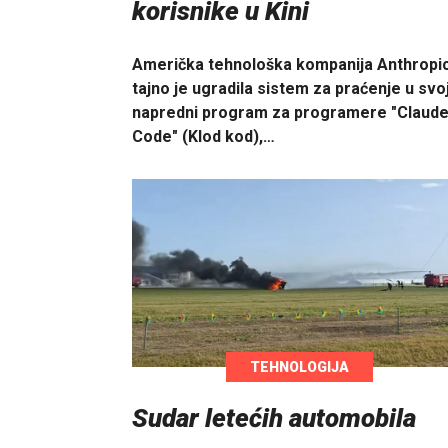
korisnike u Kini
Američka tehnološka kompanija Anthropi
tajno je ugradila sistem za praćenje u svo
napredni program za programere "Claud
Code" (Klod kod),…
TEHNOLOGIJA
Sudar letećih automobila