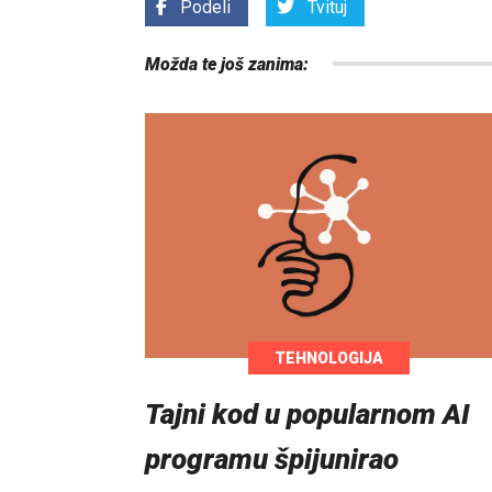
Podeli
Tvituj
Možda te još zanima:
TEHNOLOGIJA
Tajni kod u popularnom AI
programu špijunirao