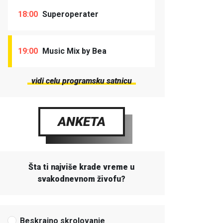
18:00
Superoperater
19:00
Music Mix by Bea
vidi celu programsku satnicu
ANKETA
Šta ti najviše krade vreme u
svakodnevnom živofu?
Beskrajno skrolovanje