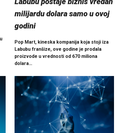
Labubu postaje biznis vredan
milijardu dolara samo u ovoj
godini
su
Pop Mart, kineska kompanija koja stoji iza
Labubu franšize, ove godine je prodala
proizvode u vrednosti od 670 miliona
dolara…