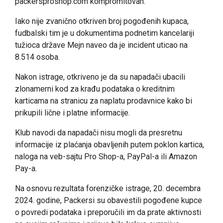
packersproshop.com kompromitovan.
Iako nije zvanično otkriven broj pogođenih kupaca,
fudbalski tim je u dokumentima podnetim kancelariji
tužioca države Mejn naveo da je incident uticao na
8.514 osoba.
Nakon istrage, otkriveno je da su napadači ubacili
zlonamerni kod za krađu podataka o kreditnim
karticama na stranicu za naplatu prodavnice kako bi
prikupili lične i platne informacije.
Klub navodi da napadači nisu mogli da presretnu
informacije iz plaćanja obavljenih putem poklon kartica,
naloga na veb-sajtu Pro Shop-a, PayPal-a ili Amazon
Pay-a.
Na osnovu rezultata forenzičke istrage, 20. decembra
2024. godine, Packersi su obavestili pogođene kupce
o povredi podataka i preporučili im da prate aktivnosti