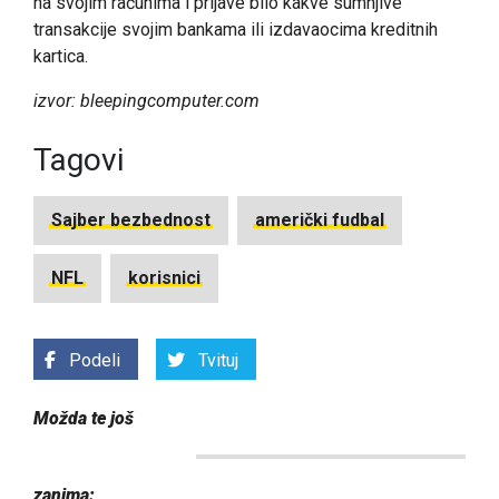
na svojim računima i prijave bilo kakve sumnjive
transakcije svojim bankama ili izdavaocima kreditnih
kartica.
izvor: bleepingcomputer.com
Tagovi
Sajber bezbednost
američki fudbal
NFL
korisnici
Podeli
Tvituj
Možda te još
zanima: