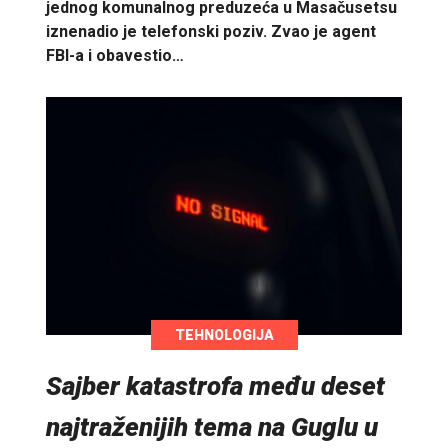
jednog komunalnog preduzeća u Masačusetsu
iznenadio je telefonski poziv. Zvao je agent
FBI-a i obavestio…
TEHNOLOGIJA
Sajber katastrofa među deset
najtraženijih tema na Guglu u