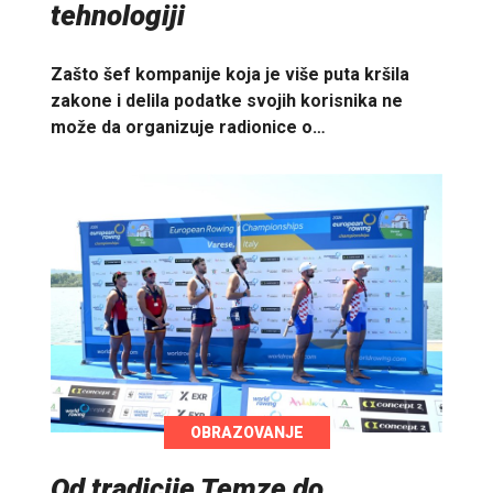
tehnologiji
Zašto šef kompanije koja je više puta kršila
zakone i delila podatke svojih korisnika ne
može da organizuje radionice o…
OBRAZOVANJE
Od tradicije Temze do