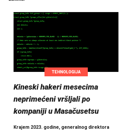
TEHNOLOGIJA
Kineski hakeri mesecima
neprimećeni vršljali po
kompaniji u Masačusetsu
Krajem 2023. godine, generalnog direktora