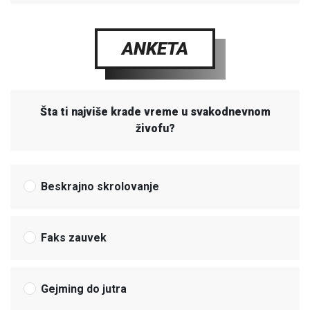
ANKETA
Šta ti najviše krade vreme u svakodnevnom
živofu?
Beskrajno skrolovanje
Faks zauvek
Gejming do jutra