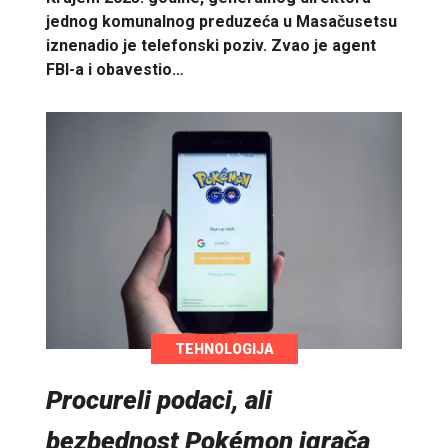
jednog komunalnog preduzeća u Masačusetsu
iznenadio je telefonski poziv. Zvao je agent
FBI-a i obavestio…
TEHNOLOGIJA
Procureli podaci, ali
bezbednost Pokémon igrača