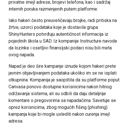
privatne imejl adrese, brojevi telefona, kao i sadržaj
internih poruka razmenjenih putem platforme.
Iako hakeri često preuveličavaju brojke, radi pritiska na
žrtve, uzorci podataka koje je dostavila grupa
ShinyHunters potvrđuju autentičnost informacija iz
pojedinih škola u SAD. Iz kompanije Instructure navode
da lozinke i osetljivi finansijski podaci nisu bili meta
ovog napada.
Napad je deo šire kampanje iznude kojom hakeri prete
javnim objavljivanjem podataka ukoliko im se ne isplati
otkupnina. Kompanija je saopštila da su platforme poput
Canvasa ponovo dostupne korisnicima nakon hitnog
održavanja sistema, ali su odbili da daju detaljnije
komentare o pregovorima sa napadačima. Savetuje se
oprez korisnicima, zbog mogućih fišing (phishing)
kampanja koje bi mogle uslediti nakon curenja imejl
adresa.