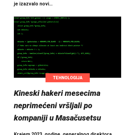
je izazvalo novi…
TEHNOLOGIJA
Kineski hakeri mesecima
neprimećeni vršljali po
kompaniji u Masačusetsu
Krajem 2023. godine, generalnog direktora