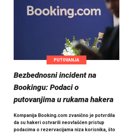
PUTOVANJA
Bezbednosni incident na
Bookingu: Podaci o
putovanjima u rukama hakera
Kompanija Booking.com zvanično je potvrdila
da su hakeri ostvarili neovlašćen pristup
podacima o rezervacijama niza korisnika, što