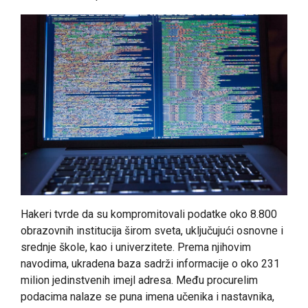
Hakeri tvrde da su kompromitovali podatke oko 8.800
obrazovnih institucija širom sveta, uključujući osnovne i
srednje škole, kao i univerzitete. Prema njihovim
navodima, ukradena baza sadrži informacije o oko 231
milion jedinstvenih imejl adresa. Među procurelim
podacima nalaze se puna imena učenika i nastavnika,