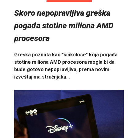
Skoro nepopravljiva greška
pogađa stotine miliona AMD
procesora
Greška poznata kao "sinkclose" koja pogađa
stotine miliona AMD procesora mogla bi da
bude gotovo nepopravljiva, prema novim
izveštajima stručnjaka…