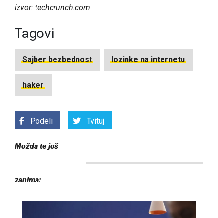
izvor: techcrunch.com
Tagovi
Sajber bezbednost
lozinke na internetu
haker
Podeli
Tvituj
Možda te još
zanima: