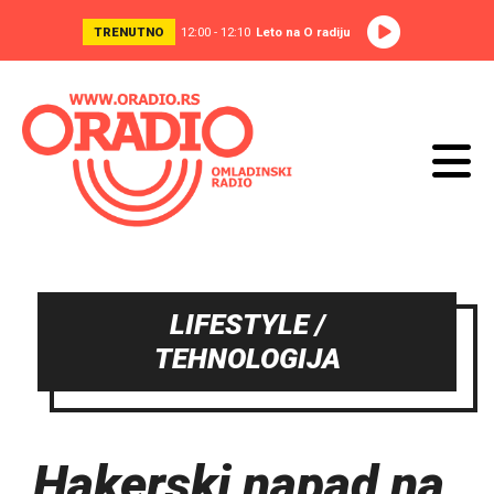
TRENUTNO
12:00 - 12:10
Leto na O radiju
LIFESTYLE /
TEHNOLOGIJA
Hakerski napad na