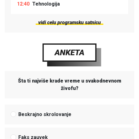
12:40
Tehnologija
vidi celu programsku satnicu
ANKETA
Šta ti najviše krade vreme u svakodnevnom
živofu?
Beskrajno skrolovanje
Faks zauvek