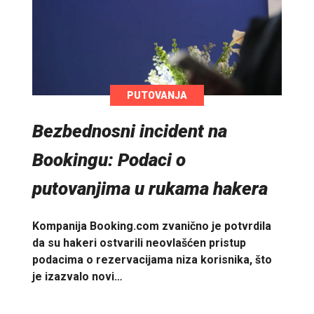
PUTOVANJA
Bezbednosni incident na
Bookingu: Podaci o
putovanjima u rukama hakera
Kompanija Booking.com zvanično je potvrdila
da su hakeri ostvarili neovlašćen pristup
podacima o rezervacijama niza korisnika, što
je izazvalo novi…