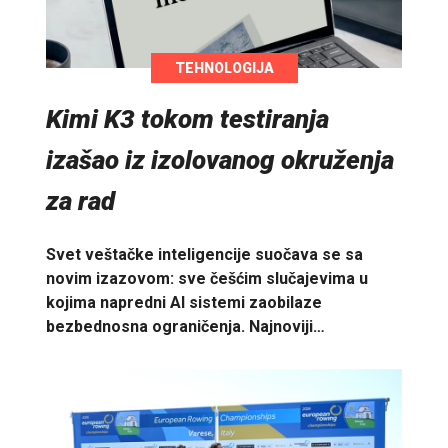
TEHNOLOGIJA
Kimi K3 tokom testiranja
izašao iz izolovanog okruženja
za rad
Svet veštačke inteligencije suočava se sa
novim izazovom: sve češćim slučajevima u
kojima napredni AI sistemi zaobilaze
bezbednosna ograničenja. Najnoviji…