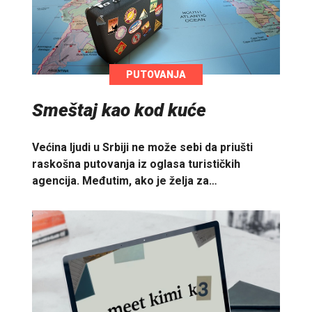
PUTOVANJA
Smeštaj kao kod kuće
Većina ljudi u Srbiji ne može sebi da priušti
raskošna putovanja iz oglasa turističkih
agencija. Međutim, ako je želja za…