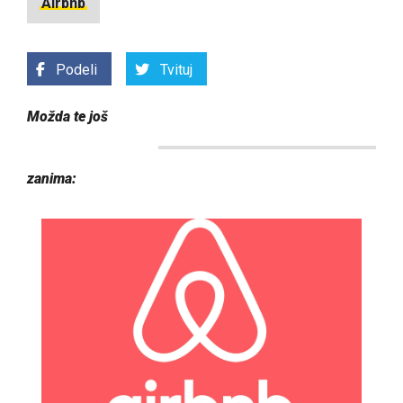
Airbnb
Podeli
Tvituj
Možda te još
zanima: