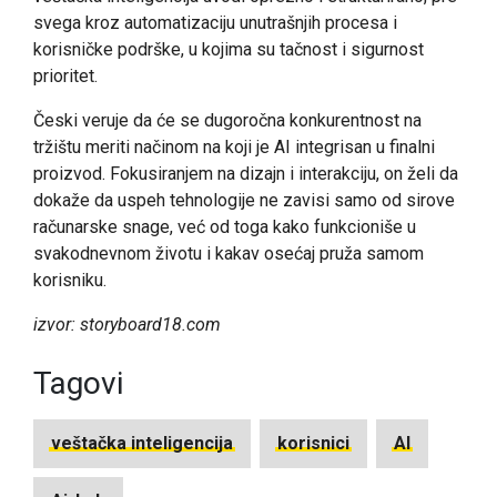
svega kroz automatizaciju unutrašnjih procesa i
korisničke podrške, u kojima su tačnost i sigurnost
prioritet.
Česki veruje da će se dugoročna konkurentnost na
tržištu meriti načinom na koji je AI integrisan u finalni
proizvod. Fokusiranjem na dizajn i interakciju, on želi da
dokaže da uspeh tehnologije ne zavisi samo od sirove
računarske snage, već od toga kako funkcioniše u
svakodnevnom životu i kakav osećaj pruža samom
korisniku.
izvor: storyboard18.com
Tagovi
veštačka inteligencija
korisnici
AI