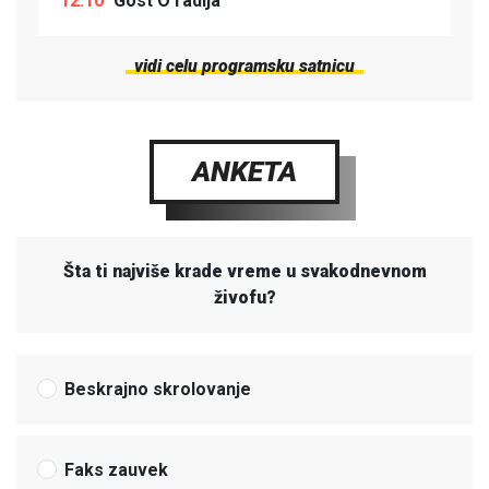
12:10
Gost O radija
vidi celu programsku satnicu
ANKETA
Šta ti najviše krade vreme u svakodnevnom
živofu?
Beskrajno skrolovanje
Faks zauvek