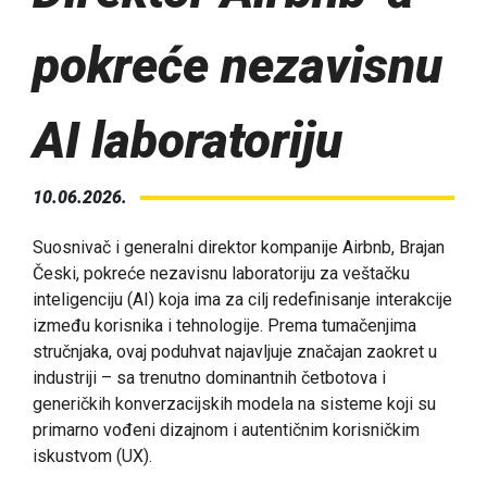
pokreće nezavisnu
AI laboratoriju
10.06.2026.
Suosnivač i generalni direktor kompanije Airbnb, Brajan
Česki, pokreće nezavisnu laboratoriju za veštačku
inteligenciju (AI) koja ima za cilj redefinisanje interakcije
između korisnika i tehnologije. Prema tumačenjima
stručnjaka, ovaj poduhvat najavljuje značajan zaokret u
industriji – sa trenutno dominantnih četbotova i
generičkih konverzacijskih modela na sisteme koji su
primarno vođeni dizajnom i autentičnim korisničkim
iskustvom (UX).