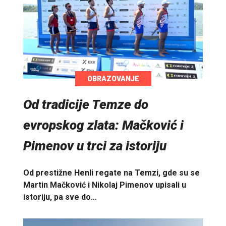
OBRAZOVANJE
Od tradicije Temze do
evropskog zlata: Mačković i
Pimenov u trci za istoriju
Od prestižne Henli regate na Temzi, gde su se
Martin Mačković i Nikolaj Pimenov upisali u
istoriju, pa sve do…