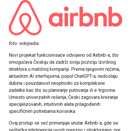
foto: wikipedia
Novi projekat funkcionisaće odvojeno od Airbnb-a, što
omogućava Českiju da zadrži svoju poziciju izvršnog
direktora u matičnoj kompaniji. Prema njegovim rečima,
aktuelnim AI interfejsima, poput ChatGPT-a, nedostaju
dubina i pouzdanost neophodni za kompleksne
zadatke kao što su planiranje putovanja ili e-trgovina.
Umesto univerzalnih rešenja, Česki zagovara kreiranje
specijalizovanih, intuitivnih alata prilagođenih
specifičnim potrebama korisnika.
Ovaj pristup se već primenjuje unutar Airbnb-a, gde se
veštačka inteligencija uvodi oprezno i strukturirano, pre