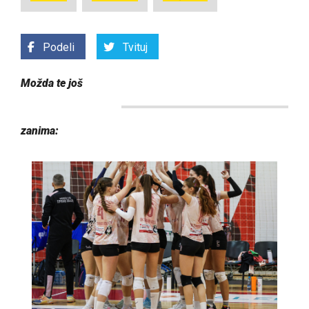
Podeli
Tvituj
Možda te još
zanima: