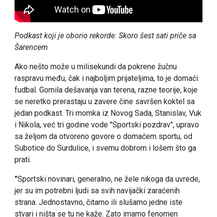
Podkast koji je oborio rekorde: Skoro šest sati priče sa
Šarencem
Ako nešto može u milisekundi da pokrene žučnu
raspravu među, čak i najboljim prijateljima, to je domaći
fudbal. Gomila dešavanja van terena, razne teorije, koje
se neretko prerastaju u zavere čine savršen koktel sa
jedan podkast. Tri momka iz Novog Sada, Stanislav, Vuk
i Nikola, već tri godine vode "Sportski pozdrav", upravo
sa željom da otvoreno govore o domaćem sportu, od
Subotice do Surdulice, i svemu dobrom i lošem što ga
prati.
"
Sportski novinari, generalno, ne žele nikoga da uvrede,
jer su im potrebni ljudi sa svih navijački zaraćenih
strana. Jednostavno, čitamo ili slušamo jedne iste
stvari i ništa se tu ne kaže. Zato imamo fenomen