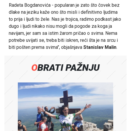
Radeta Bogdanovića - popularan je zato što čovek bez
dlake na jeziku kaže ono što misli i definitivno ljudima
to prija i ljudi to žele. Nas je trojica, radimo podkast jako
dugo i ljudi nikako nisu mogli da pogode za koga ja
navijam, jer sam sa istim žarom pričao o svima. Nema
potrebe uvijati se, treba biti iskren, reći šta je na srcu i
biti pošten prema svima", objašnjava
Stanislav Malin
.
OBRATI PAŽNJU