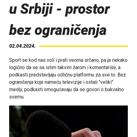
u Srbiji - prostor
bez ograničenja
02.04.2024.
Sport se kod nas voli i prati veoma srčano, pa je nekako
logično da se sa istim takvim žarom i komentariše, a
podkasti predstavljaju odličnu platformu za sve to. Bez
ograničenja koje nameću televizije i ostali "veliki"
mediji, podkasti omogućavaju da se govori o bukvalno
svemu.