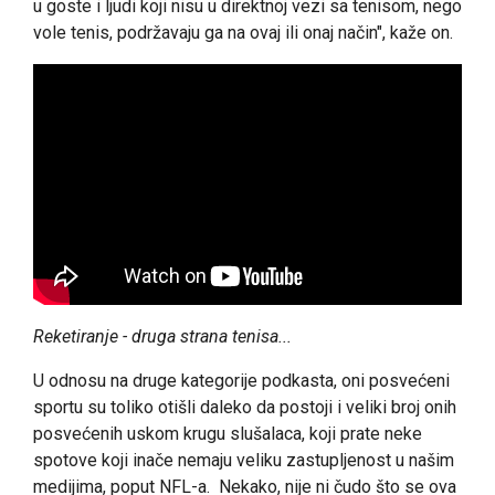
u goste i ljudi koji nisu u direktnoj vezi sa tenisom, nego
vole tenis, podržavaju ga na ovaj ili onaj način", kaže on.
Reketiranje - druga strana tenisa...
U odnosu na druge kategorije podkasta, oni posvećeni
sportu su toliko otišli daleko da postoji i veliki broj onih
posvećenih uskom krugu slušalaca, koji prate neke
spotove koji inače nemaju veliku zastupljenost u našim
medijima, poput NFL-a. Nekako, nije ni čudo što se ova