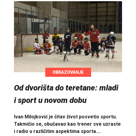
OBRAZOVANJE
Od dvorišta do teretane: mladi
i sport u novom dobu
Ivan Milojković je čitav život posvetio sportu.
Takmičio se, obučavao kao trener sve uzraste
i radio u različitim aspektima sporta.…