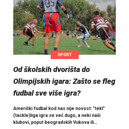
SPORT
Od školskih dvorišta do
Olimpijskih igara: Zašto se fleg
fudbal sve više igra?
Američki fudbal kod nas nije novost: "tekl"
(tackle)liga igra se već dugo, a neki naši
klubovi, poput beogradskih Vukova ili…