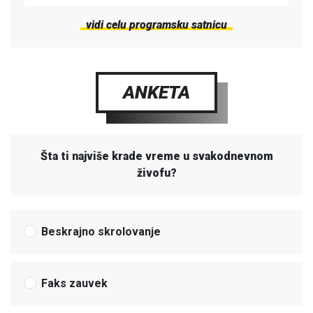
vidi celu programsku satnicu
ANKETA
Šta ti najviše krade vreme u svakodnevnom
živofu?
Beskrajno skrolovanje
Faks zauvek