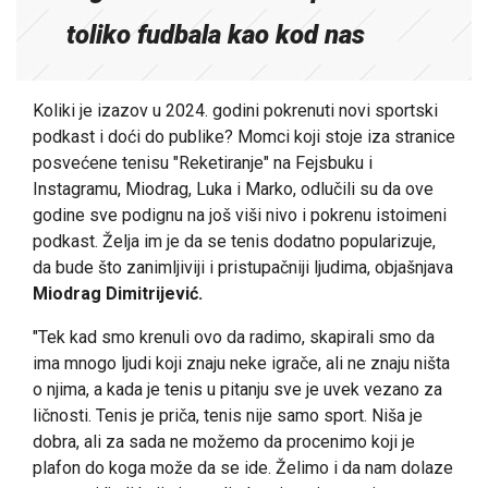
toliko fudbala kao kod nas
Koliki je izazov u 2024. godini pokrenuti novi sportski
podkast i doći do publike? Momci koji stoje iza stranice
posvećene tenisu "Reketiranje" na Fejsbuku i
Instagramu, Miodrag, Luka i Marko, odlučili su da ove
godine sve podignu na još viši nivo i pokrenu istoimeni
podkast. Želja im je da se tenis dodatno popularizuje,
da bude što zanimljiviji i pristupačniji ljudima, objašnjava
Miodrag Dimitrijević.
"Tek kad smo krenuli ovo da radimo, skapirali smo da
ima mnogo ljudi koji znaju neke igrače, ali ne znaju ništa
o njima, a kada je tenis u pitanju sve je uvek vezano za
ličnosti. Tenis je priča, tenis nije samo sport. Niša je
dobra, ali za sada ne možemo da procenimo koji je
plafon do koga može da se ide. Želimo i da nam dolaze