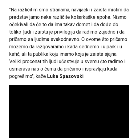
"Na različitim smo stranama, navijački i zaista mislim da
predstavljamo neke različite košarkaške epohe. Nismo
očekivali da će to da ima takav domet i da dođe do
toliko ljudi i zaista je privilegija da radimo zajedno i da
pričamo sa ljudima svakodnevno. O ovome što pričamo
možemo da razgovaramo i kada sednemo i u park i u
kafić, ali ta publika koju imamo koja je zaista sjajna.
Veliki procenat tih ljudi učestvuje u svemu što radimo i
usmerava nas o čemu da pričamo i ispravljaju kada
pogrešimo", kaže
Luka Spasovski
.