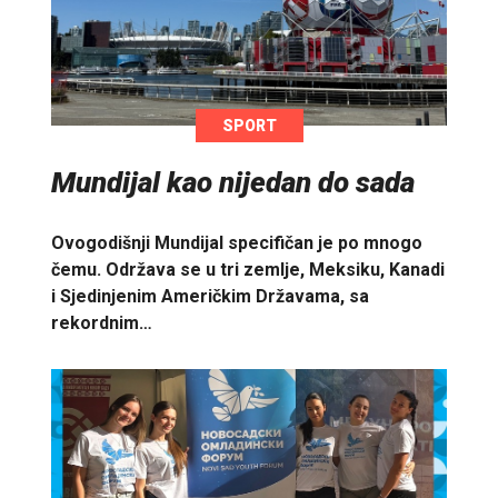
SPORT
Mundijal kao nijedan do sada
Ovogodišnji Mundijal specifičan je po mnogo
čemu. Održava se u tri zemlje, Meksiku, Kanadi
i Sjedinjenim Američkim Državama, sa
rekordnim…