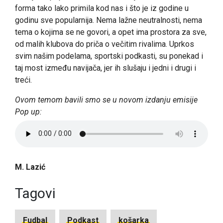
forma tako lako primila kod nas i što je iz godine u
godinu sve popularnija. Nema lažne neutralnosti, nema
tema o kojima se ne govori, a opet ima prostora za sve,
od malih klubova do priča o večitim rivalima. Uprkos
svim našim podelama, sportski podkasti, su ponekad i
taj most između navijača, jer ih slušaju i jedni i drugi i
treći.
Ovom temom bavili smo se u novom izdanju emisije
Pop up:
M. Lazić
Tagovi
Fudbal
Podkast
košarka