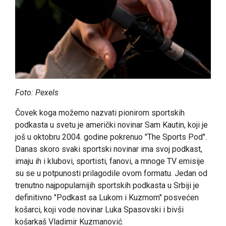
Foto: Pexels
Čovek koga možemo nazvati pionirom sportskih
podkasta u svetu je američki novinar Sam Kautin, koji je
još u oktobru 2004. godine pokrenuo "The Sports Pod".
Danas skoro svaki sportski novinar ima svoj podkast,
imaju ih i klubovi, sportisti, fanovi, a mnoge TV emisije
su se u potpunosti prilagodile ovom formatu. Jedan od
trenutno najpopularnijih sportskih podkasta u Srbiji je
definitivno "Podkast sa Lukom i Kuzmom" posvećen
košarci, koji vode novinar Luka Spasovski i bivši
košarkaš Vladimir Kuzmanović.