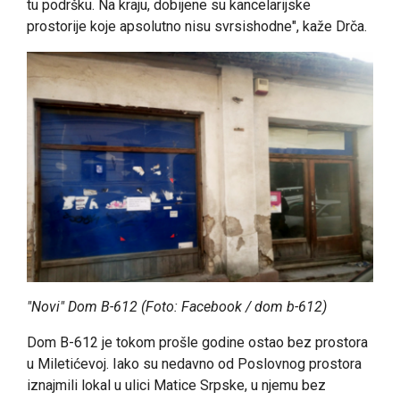
tu podršku. Na kraju, dobijene su kancelarijske
prostorije koje apsolutno nisu svrsishodne", kaže Drča.
"Novi" Dom B-612 (Foto: Facebook / dom b-612)
Dom B-612 je tokom prošle godine ostao bez prostora
u Miletićevoj. Iako su nedavno od Poslovnog prostora
iznajmili lokal u ulici Matice Srpske, u njemu bez