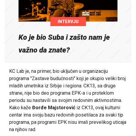
INTERVJU
Ko je bio Suba i zašto nam je
važno da znate?
KC Lab je, na primer, bio uključen u organizaciju
programa "Zastave budućnosti" koji je okupio veliki broj
mladih umetnika iz Srbije i regiona. CK13, sa druge
strane, nije bio deo programa EPK-a i u proteklom
periodu su nastavili sa svojim redovnim aktivnostima.
Kako kaže
Đorđe Majstorović
iz CK13, ovaj kulturni
centar ima svoju bazu redovnih posetilaca za svaki tip
programa, pa programi EPK nisu imali prevelikog uticaja
na njihov rad.