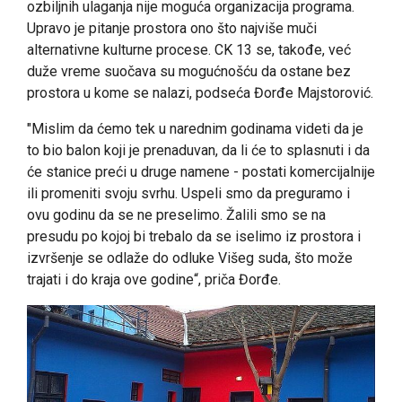
ozbiljnih ulaganja nije moguća organizacija programa.
Upravo je pitanje prostora ono što najviše muči
alternativne kulturne procese. CK 13 se, takođe, već
duže vreme suočava su mogućnošću da ostane bez
prostora u kome se nalazi, podseća Đorđe Majstorović.
"Mislim da ćemo tek u narednim godinama videti da je
to bio balon koji je prenaduvan, da li će to splasnuti i da
će stanice preći u druge namene - postati komercijalnije
ili promeniti svoju svrhu. Uspeli smo da preguramo i
ovu godinu da se ne preselimo. Žalili smo se na
presudu po kojoj bi trebalo da se iselimo iz prostora i
izvršenje se odlaže do odluke Višeg suda, što može
trajati i do kraja ove godine“, priča Đorđe.