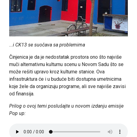
...i CK13 se suočava sa problemima
Činjenica je da je nedostatak prostora ono što najviše
muči alternativnu kulturnu scenu u Novom Sadu što se
može rešiti upravo kroz kulturne stanice. Ova
infrastruktura će i u buduće biti dostupna umetnicima
koje žele da organizuju programe, ali sve najviše zavisi
od finansija.
Prilog o ovoj temi poslušajte u novom izdanju emisije
Pop up: