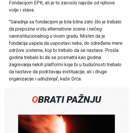
Fondacijom EPK, ali je to zavisilo najviše od njihove
volje i stava.
"Saradnja sa fondacijom je bila bitna zato što je trebalo
da prepozna vrstu alternativne scene i nečeg
vaninstitucionalnog u ovom gradu. Mislim da je
fondacija uspela da uspostavi neke, do određene mere
održive sisteme, koji bi trebalo da se nastave. Prošla
godina trebalo bi da se posmatra kao godina
zagrevanja nekih platformi koje bi u budućnosti trebalo
da nastave da podržavaju instituacije, ali i druge
organizacije i udruženja", kaže Drča.
OBRATI PAŽNJU