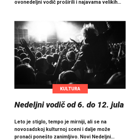
ovonedeljni vodič proširili i najavama velikih…
KULTURA
Nedeljni vodič od 6. do 12. jula
Leto je stiglo, tempo je mirniji, ali se na
novosadskoj kulturnoj sceni i dalje može
pronaći ponešto zanimljivo. Novi Nedeljni…