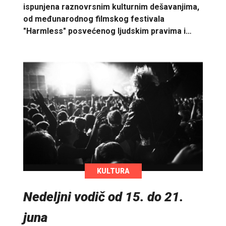
ispunjena raznovrsnim kulturnim dešavanjima,
od međunarodnog filmskog festivala
"Harmless" posvećenog ljudskim pravima i…
KULTURA
Nedeljni vodič od 15. do 21.
juna