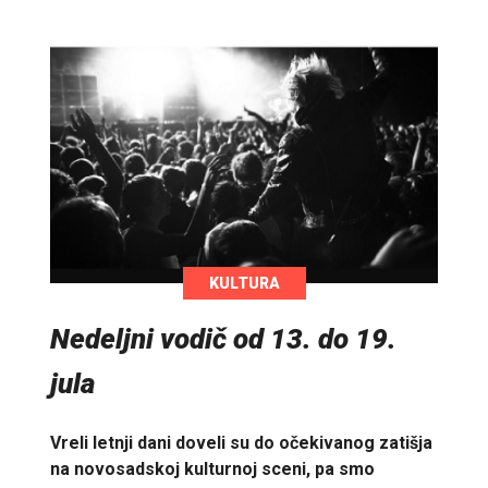
KULTURA
Nedeljni vodič od 13. do 19.
jula
Vreli letnji dani doveli su do očekivanog zatišja
na novosadskoj kulturnoj sceni, pa smo