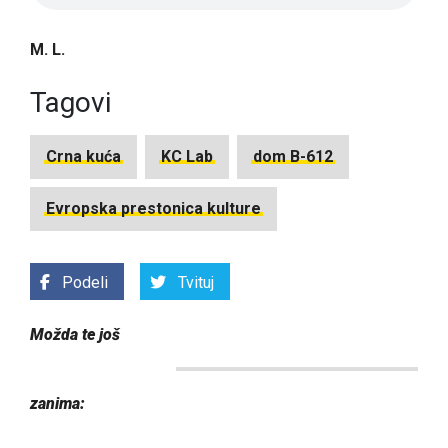
M. L.
Tagovi
Crna kuća
KC Lab
dom B-612
Evropska prestonica kulture
Podeli
Tvituj
Možda te još
zanima: