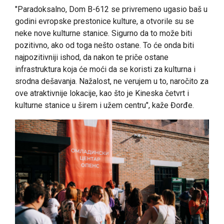
"Paradoksalno, Dom B-612 se privremeno ugasio baš u
godini evropske prestonice kulture, a otvorile su se
neke nove kulturne stanice. Sigurno da to može biti
pozitivno, ako od toga nešto ostane. To će onda biti
najpozitivniji ishod, da nakon te priče ostane
infrastruktura koja će moći da se koristi za kulturna i
srodna dešavanja. Nažalost, ne verujem u to, naročito za
ove atraktivnije lokacije, kao što je Kineska četvrt i
kulturne stanice u širem i užem centru", kaže Đorđe.