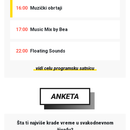
16:00
Muzički obrtaji
17:00
Music Mix by Bea
22:00
Floating Sounds
vidi celu programsku satnicu
ANKETA
Šta ti najviše krade vreme u svakodnevnom
živofu?