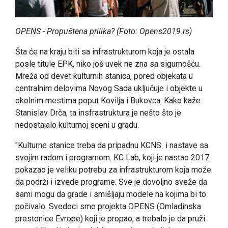
OPENS - Propuštena prilika? (Foto: Opens2019.rs)
Šta će na kraju biti sa infrastrukturom koja je ostala
posle titule EPK, niko još uvek ne zna sa sigurnošću.
Mreža od devet kulturnih stanica, pored objekata u
centralnim delovima Novog Sada uključuje i objekte u
okolnim mestima poput Kovilja i Bukovca. Kako kaže
Stanislav Drča, ta insfrastruktura je nešto što je
nedostajalo kulturnoj sceni u gradu.
"Kulturne stanice treba da pripadnu KCNS i nastave sa
svojim radom i programom. KC Lab, koji je nastao 2017.
pokazao je veliku potrebu za infrastrukturom koja može
da podrži i izvede programe. Sve je dovoljno sveže da
sami mogu da grade i smišljaju modele na kojima bi to
počivalo. Svedoci smo projekta OPENS (Omladinska
prestonice Evrope) koji je propao, a trebalo je da pruži