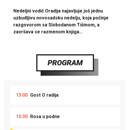
Nedeljni vodič Oradija najavljuje još jednu
uzbudljivu novosadsku nedelju, koja počinje
razgovorom sa Slobodanom Tišmom, a
završava se razmenom knjiga…
PROGRAM
15:00
Gost O radija
15:30
Rosa u podne