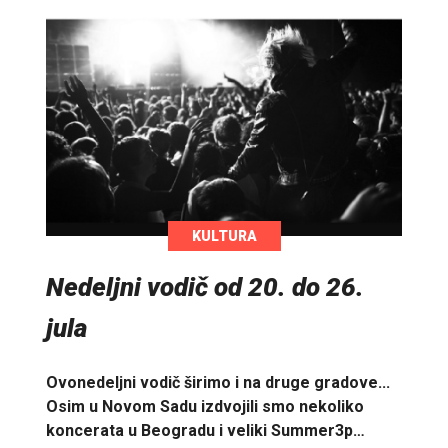
KULTURA
Nedeljni vodič od 20. do 26.
jula
Ovonedeljni vodič širimo i na druge gradove...
Osim u Novom Sadu izdvojili smo nekoliko
koncerata u Beogradu i veliki Summer3p…