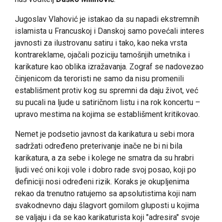
Jugoslav Vlahović je istakao da su napadi ekstremnih
islamista u Francuskoj i Danskoj samo povećali interes
javnosti za ilustrovanu satiru i tako, kao neka vrsta
kontrareklame, ojačali poziciju tamošnjih umetnika i
karikature kao oblika izražavanja. Zograf se nadovezao
činjenicom da teroristi ne samo da nisu promenili
establišment protiv kog su spremni da daju život, već
su pucali na ljude u satiričnom listu i na rok koncertu –
upravo mestima na kojima se establišment kritikovao.
Nemet je podsetio javnost da karikatura u sebi mora
sadržati određeno preterivanje inače ne bi ni bila
karikatura, a za sebe i kolege ne smatra da su hrabri
ljudi već oni koji vole i dobro rade svoj posao, koji po
definiciji nosi određeni rizik. Koraks je okupljenima
rekao da trenutno ratujemo sa apsolutistima koji nam
svakodnevno daju šlagvort gomilom gluposti u kojima
se valjaju i da se kao karikaturista koji "adresira" svoje