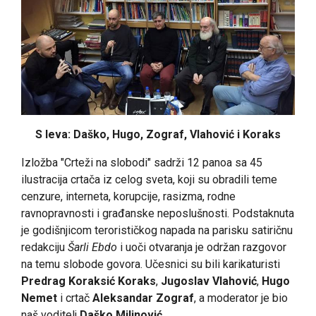
S leva: Daško, Hugo, Zograf, Vlahović i Koraks
Izložba "Crteži na slobodi" sadrži 12 panoa sa 45
ilustracija crtača iz celog sveta, koji su obradili teme
cenzure, interneta, korupcije, rasizma, rodne
ravnopravnosti i građanske neposlušnosti. Podstaknuta
je godišnjicom terorističkog napada na parisku satiričnu
redakciju
Šarli Ebdo
i uoči otvaranja je održan razgovor
na temu slobode govora. Učesnici su bili karikaturisti
Predrag Koraksić Koraks
,
Jugoslav Vlahović
,
Hugo
Nemet
i crtač
Aleksandar Zograf
, a moderator je bio
naš voditelj
Daško Milinović
.