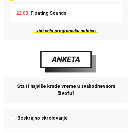
22:00
Floating Sounds
vidi celu programsku satnicu
ANKETA
Šta ti najviše krade vreme u svakodnevnom
živofu?
Beskrajno skrolovanje