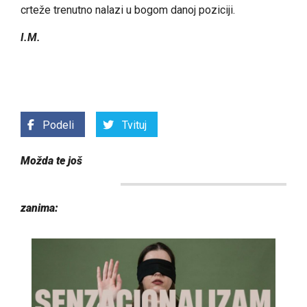
crteže trenutno nalazi u bogom danoj poziciji.
I.M.
Podeli
Tvituj
Možda te još
zanima: