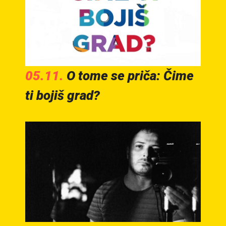
05.11.
O tome se priča: Čime
ti bojiš grad?