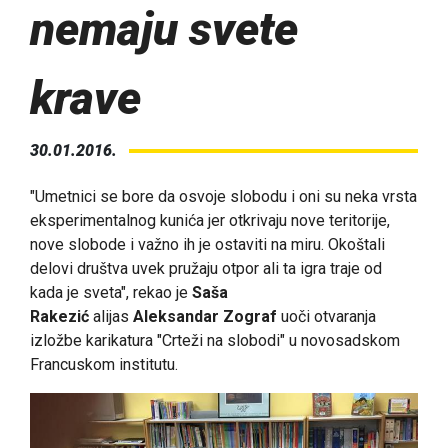
nemaju svete
krave
30.01.2016.
"Umetnici se bore da osvoje slobodu i oni su neka vrsta
eksperimentalnog kunića jer otkrivaju nove teritorije,
nove slobode i važno ih je ostaviti na miru. Okoštali
delovi društva uvek pružaju otpor ali ta igra traje od
kada je sveta", rekao je
Saša
Rakezić
alijas
Aleksandar Zograf
uoči otvaranja
izložbe karikatura "Crteži na slobodi" u novosadskom
Francuskom institutu.