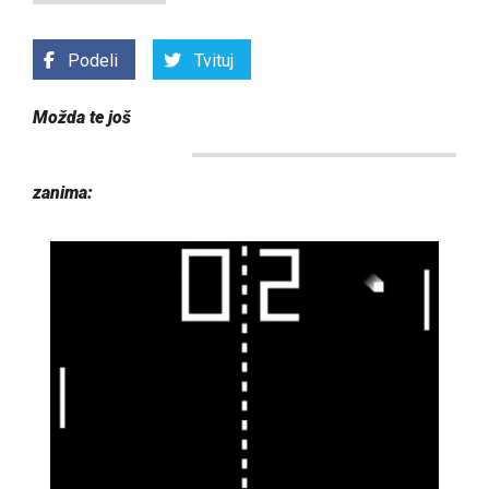
Podeli
Tvituj
Možda te još
zanima: