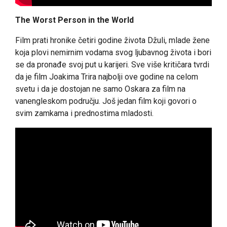
The Worst Person in the World
Film prati hronike četiri godine života Džuli, mlade žene
koja plovi nemirnim vodama svog ljubavnog života i bori
se da pronađe svoj put u karijeri. Sve više kritičara tvrdi
da je film Joakima Trira najbolji ove godine na celom
svetu i da je dostojan ne samo Oskara za film na
vanengleskom području. Još jedan film koji govori o
svim zamkama i prednostima mladosti.