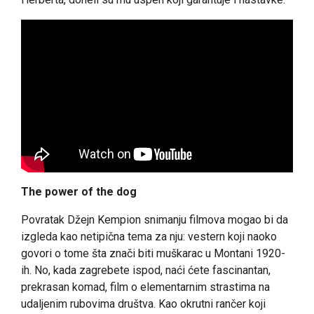
The power of the dog
Povratak Džejn Kempion snimanju filmova mogao bi da
izgleda kao netipična tema za nju: vestern koji naoko
govori o tome šta znači biti muškarac u Montani 1920-
ih. No, kada zagrebete ispod, naći ćete fascinantan,
prekrasan komad, film o elementarnim strastima na
udaljenim rubovima društva. Kao okrutni rančer koji