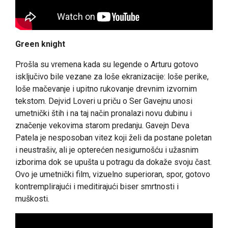
Green knight
Prošla su vremena kada su legende o Arturu gotovo
isključivo bile vezane za loše ekranizacije: loše perike,
loše mačevanje i upitno rukovanje drevnim izvornim
tekstom. Dejvid Loveri u priču o Ser Gavejnu unosi
umetnički štih i na taj način pronalazi novu dubinu i
značenje vekovima starom predanju. Gavejn Deva
Patela je nesposoban vitez koji želi da postane poletan
i neustrašiv, ali je opterećen nesigurnošću i užasnim
izborima dok se upušta u potragu da dokaže svoju čast.
Ovo je umetnički film, vizuelno superioran, spor, gotovo
kontremplirajući i meditirajući biser smrtnosti i
muškosti.