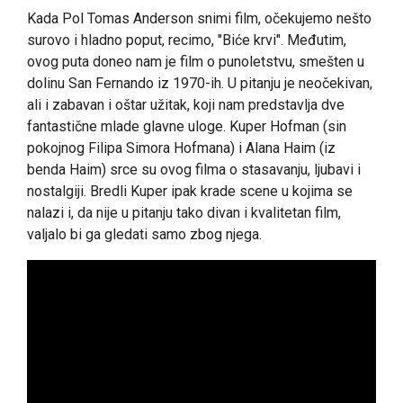
Kada Pol Tomas Anderson snimi film, očekujemo nešto
surovo i hladno poput, recimo, "Biće krvi". Međutim,
ovog puta doneo nam je film o punoletstvu, smešten u
dolinu San Fernando iz 1970-ih. U pitanju je neočekivan,
ali i zabavan i oštar užitak, koji nam predstavlja dve
fantastične mlade glavne uloge. Kuper Hofman (sin
pokojnog Filipa Simora Hofmana) i Alana Haim (iz
benda Haim) srce su ovog filma o stasavanju, ljubavi i
nostalgiji. Bredli Kuper ipak krade scene u kojima se
nalazi i, da nije u pitanju tako divan i kvalitetan film,
valjalo bi ga gledati samo zbog njega.