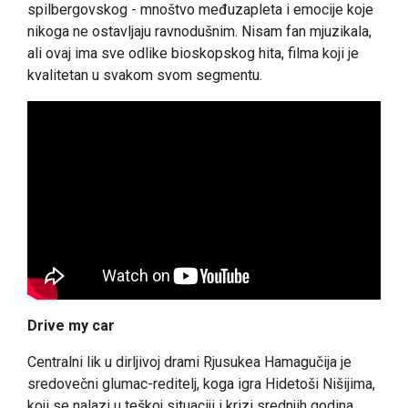
spilbergovskog - mnoštvo međuzapleta i emocije koje
nikoga ne ostavljaju ravnodušnim. Nisam fan mjuzikala,
ali ovaj ima sve odlike bioskopskog hita, filma koji je
kvalitetan u svakom svom segmentu.
Drive my car
Centralni lik u dirljivoj drami Rjusukea Hamagučija je
sredovečni glumac-reditelj, koga igra Hidetoši Nišijima,
koji se nalazi u teškoj situaciji i krizi srednjih godina