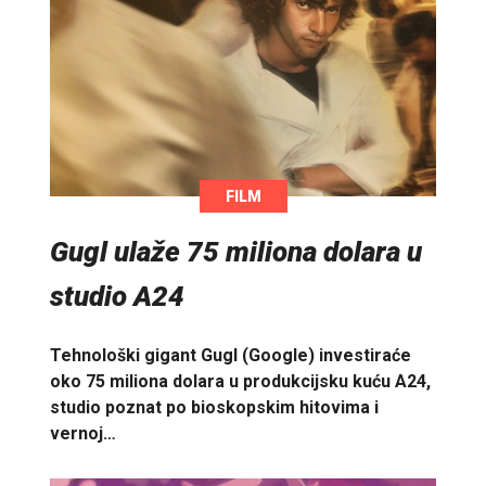
FILM
Gugl ulaže 75 miliona dolara u
studio A24
Tehnološki gigant Gugl (Google) investiraće
oko 75 miliona dolara u produkcijsku kuću A24,
studio poznat po bioskopskim hitovima i
vernoj…