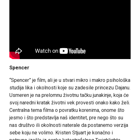
Spencer
“Spencer” je film, ali je u stvari mikro i makro psihološka
studija lika i okolnosti koje su zadesile princezu Dajanu.
Usmeren je na prelomnu životnu tačku junakinje, koja će
svoj naredni kratak životni vek provesti onako kako želi.
Centralna tema filma o povratku korenima, onome što
jesmo i što predstavlja naš identitet, pre nego što su
nas društvo ili okolnosti naterale da postanemo verzija
sebe koju ne volimo. Kristen Stjuart je konačno i