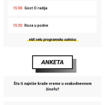
15:00
Gost O radija
15:30
Rosa u podne
vidi celu programsku satnicu
ANKETA
Šta ti najviše krade vreme u svakodnevnom
živofu?