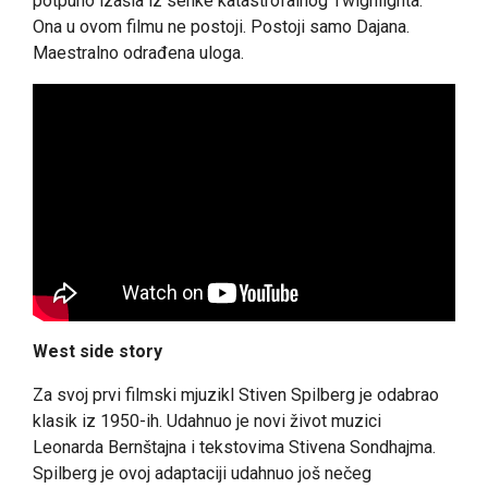
potpuno izašla iz senke katastrofalnog Twighlighta.
Ona u ovom filmu ne postoji. Postoji samo Dajana.
Maestralno odrađena uloga.
West side story
Za svoj prvi filmski mjuzikl Stiven Spilberg je odabrao
klasik iz 1950-ih. Udahnuo je novi život muzici
Leonarda Bernštajna i tekstovima Stivena Sondhajma.
Spilberg je ovoj adaptaciji udahnuo još nečeg