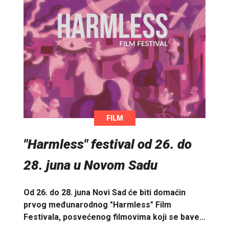
FILM
"Harmless" festival od 26. do
28. juna u Novom Sadu
Od 26. do 28. juna Novi Sad će biti domaćin
prvog međunarodnog "Harmless" Film
Festivala, posvećenog filmovima koji se bave…