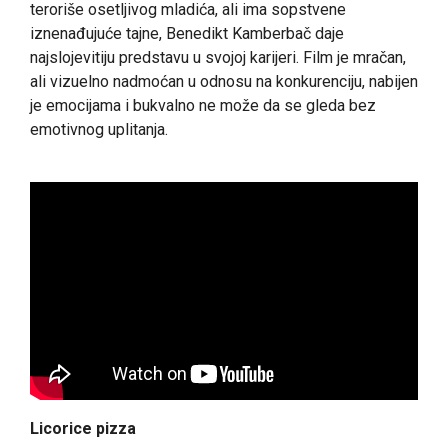
teroriše osetljivog mladića, ali ima sopstvene
iznenađujuće tajne, Benedikt Kamberbač daje
najslojevitiju predstavu u svojoj karijeri. Film je mračan,
ali vizuelno nadmoćan u odnosu na konkurenciju, nabijen
je emocijama i bukvalno ne može da se gleda bez
emotivnog uplitanja.
Licorice pizza