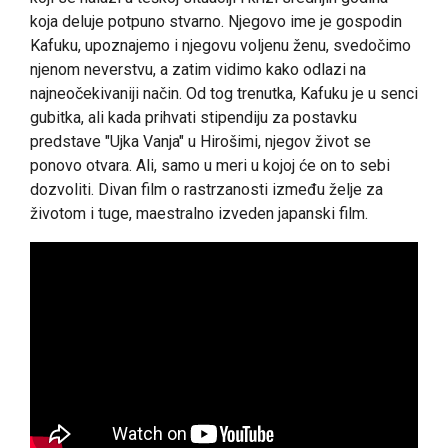
koja deluje potpuno stvarno. Njegovo ime je gospodin
Kafuku, upoznajemo i njegovu voljenu ženu, svedočimo
njenom neverstvu, a zatim vidimo kako odlazi na
najneočekivaniji način. Od tog trenutka, Kafuku je u senci
gubitka, ali kada prihvati stipendiju za postavku
predstave "Ujka Vanja" u Hirošimi, njegov život se
ponovo otvara. Ali, samo u meri u kojoj će on to sebi
dozvoliti. Divan film o rastrzanosti između želje za
životom i tuge, maestralno izveden japanski film.