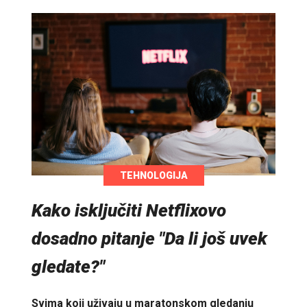
TEHNOLOGIJA
Kako isključiti Netflixovo
dosadno pitanje "Da li još uvek
gledate?"
Svima koji uživaju u maratonskom gledanju