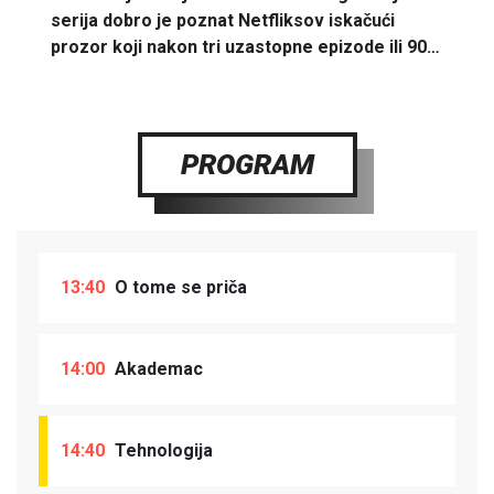
serija dobro je poznat Netfliksov iskačući
prozor koji nakon tri uzastopne epizode ili 90…
PROGRAM
13:40
O tome se priča
14:00
Akademac
14:40
Tehnologija