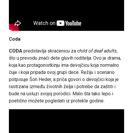
Coda
CODA
predstavlja skraćenicu za
child of deaf adults
,
što u prevodu znači dete gluvih roditelja. Ovo je drama,
koja kao protagonistkinju ima devojčicu koja normalno
čuje i koja pripada ovoj grupi dece. Režiju i scenario
potpisuje Šon Heder, a priča govori o devojčici koja je
rastrzana između životnih želja i potrebe da zaštiti i
bude na usluzi svojoj porodici. Malo šta tako lepo i
poetično možete pogledati iz protekle godine.