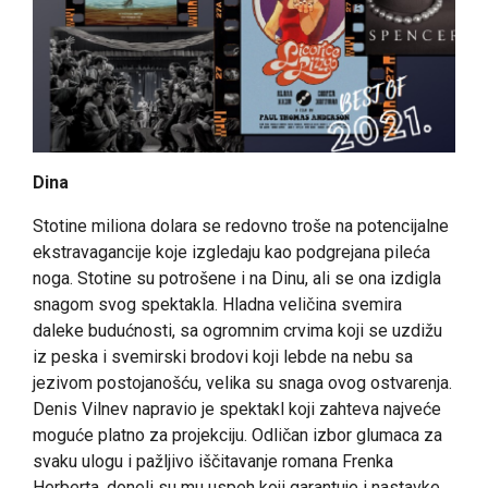
Dina
Stotine miliona dolara se redovno troše na potencijalne
ekstravagancije koje izgledaju kao podgrejana pileća
noga. Stotine su potrošene i na Dinu, ali se ona izdigla
snagom svog spektakla. Hladna veličina svemira
daleke budućnosti, sa ogromnim crvima koji se uzdižu
iz peska i svemirski brodovi koji lebde na nebu sa
jezivom postojanošću, velika su snaga ovog ostvarenja.
Denis Vilnev napravio je spektakl koji zahteva najveće
moguće platno za projekciju. Odličan izbor glumaca za
svaku ulogu i pažljivo iščitavanje romana Frenka
Herberta, doneli su mu uspeh koji garantuje i nastavke.