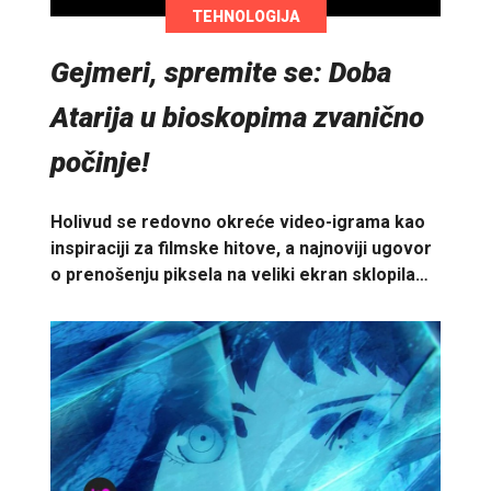
TEHNOLOGIJA
Gejmeri, spremite se: Doba
Atarija u bioskopima zvanično
počinje!
Holivud se redovno okreće video-igrama kao
inspiraciji za filmske hitove, a najnoviji ugovor
o prenošenju piksela na veliki ekran sklopila…