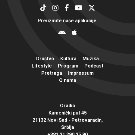
Preuzmite naše aplikacije:
Društvo
Kultura
Muzika
Lifestyle
Program
Podcast
Pretraga
Impressum
O nama
Oradio
Kamenički put 45
21132 Novi Sad - Petrovaradin,
Srbija
+381 21 290 25 90