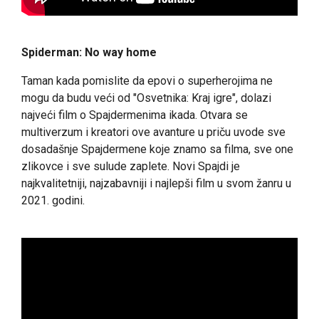
Spiderman: No way home
Taman kada pomislite da epovi o superherojima ne
mogu da budu veći od "Osvetnika: Kraj igre", dolazi
najveći film o Spajdermenima ikada. Otvara se
multiverzum i kreatori ove avanture u priču uvode sve
dosadašnje Spajdermene koje znamo sa filma, sve one
zlikovce i sve sulude zaplete. Novi Spajdi je
najkvalitetniji, najzabavniji i najlepši film u svom žanru u
2021. godini.