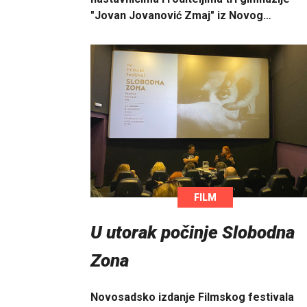
"Jovan Jovanović Zmaj" iz Novog…
FILM
U utorak počinje Slobodna
Zona
Novosadsko izdanje Filmskog festivala