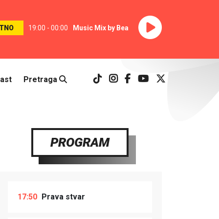
TNO
19:00 - 00:00
Music Mix by Bea
ast
Pretraga
PROGRAM
17:50
Prava stvar