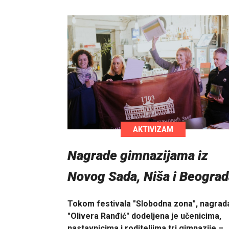
AKTIVIZAM
Nagrade gimnazijama iz
Novog Sada, Niša i Beograd
Tokom festivala "Slobodna zona", nagrad
"Olivera Ranđić" dodeljena je učenicima,
nastavnicima i roditeljima tri gimnazije –