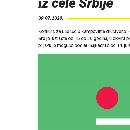
iz cele Srbije
09.07.2020.
Konkurs za učešće u Kampovima društveno –
Srbije, uzrasta od 15 do 26 godina, u okviru
prijavu je moguće poslati najkasnije do 14. jula