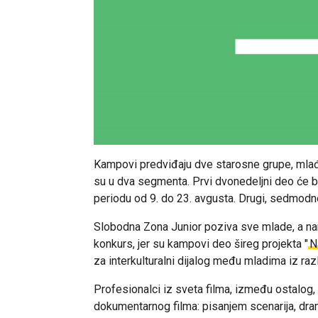
Kampovi predviđaju dve starosne grupe, mlađu
su u dva segmenta. Prvi dvonedeljni deo će b
periodu od 9. do 23. avgusta. Drugi, sedmodn
Slobodna Zona Junior poziva sve mlade, a nar
konkurs, jer su kampovi deo šireg projekta "
N
za interkulturalni dijalog među mladima iz razl
Profesionalci iz sveta filma, između ostalog
dokumentarnog filma: pisanjem scenarija, dr