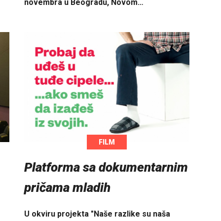
novembra u Beogradu, Novom…
FILM
Platforma sa dokumentarnim
pričama mladih
U okviru projekta "Naše razlike su naša