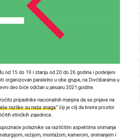
 od 15 do 19 i stariju od 20 do 26 godina i podeljeni
iti organizovan paralelno u obe grupe, na Divčibarama u
evni deo biće održan u januaru 2021.godine.
očito pripadnike nacionalnih manjina da se prijave na
aše razlike su naša snaga
" čiji je cilj da kreira prostor
ičitih etničkih zajednica.
, upoznaće polaznike sa različitim aspektima snimanja
amaturgijom, režijom, montažom, kamerom, snimanjem i