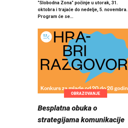
"Slobodna Zona" počinje u utorak, 31.
oktobra i trajaće do nedelje, 5. novembra.
Program će se…
OBRAZOVANJE
Besplatna obuka o
strategijama komunikacije