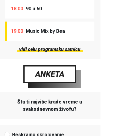
18:00
90 u 60
19:00
Music Mix by Bea
vidi celu programsku satnicu
ANKETA
Šta ti najviše krade vreme u
svakodnevnom živofu?
Beskrajno skrolovanje