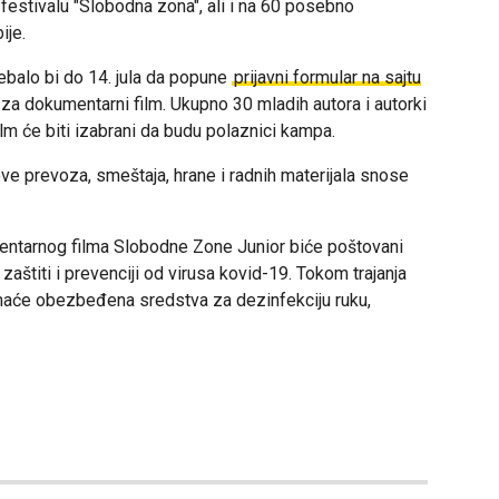
festivalu "Slobodna zona", ali i na 60 posebno
ije.
rebalo bi do 14. jula da popune
prijavni formular na sajtu
u za dokumentarni film. Ukupno 30 mladih autora i autorki
lm će biti izabrani da budu polaznici kampa.
ve prevoza, smeštaja, hrane i radnih materijala snose
ntarnog filma Slobodne Zone Junior biće poštovani
o zaštiti i prevenciji od virusa kovid-19. Tokom trajanja
 imaće obezbeđena sredstva za dezinfekciju ruku,