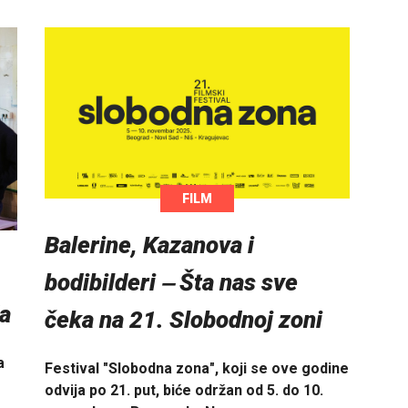
FILM
Balerine, Kazanova i
bodibilderi ‒ Šta nas sve
a
čeka na 21. Slobodnoj zoni
a
Festival "Slobodna zona", koji se ove godine
odvija po 21. put, biće održan od 5. do 10.