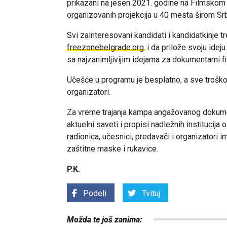
prikazani na jesen 2021. godine na Filmskom 
organizovanih projekcija u 40 mesta širom Srb
Svi zainteresovani kandidati i kandidatkinje t
freezonebelgrade.org
i da prilože svoju idej
sa najzanimljivijim idejama za dokumentarni fi
Učešće u programu je besplatno, a sve troško
organizatori.
Za vreme trajanja kampa angažovanog dokume
aktuelni saveti i propisi nadležnih institucija 
radionica, učesnici, predavači i organizatori
zaštitne maske i rukavice.
P.K.
Podeli
Tvituj
Možda te još zanima: