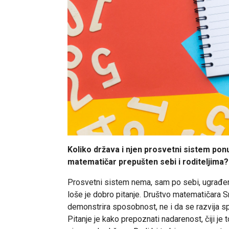
Koliko država i njen prosvetni sistem pon
matematičar prepušten sebi i roditeljima?
Prosvetni sistem nema, sam po sebi, ugrađen m
loše je dobro pitanje. Društvo matematičara S
demonstrira sposobnost, ne i da se razvija s
Pitanje je kako prepoznati nadarenost, čiji j