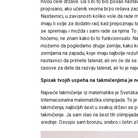
nivou cele države. Da li bi to bio posao nasta
propisano, ako učenik veoma brzo rešava zad
Nastavnici, u zavisnosti koliko vole da rade 
imaju li volje za dodatni rad, kad prepoznaju t
se spremaju i možda i sami rade sa njima. To 
hoćemo, ne znam kako bi to funkcionisalo. Nar
možemo da pogledamo druge zemlje, kako kod nj
zemljama na zapadu, koje imaju najbolje rezu
nastavnici da primete talenat, ali oni će da s
časove za dete da razviju talenat, ali to je na
Spisak tvojih uspeha na takmičenjima je n
Najveće takmičenje iz matematike je Svetska
Internacionalna matematička olimpijada. To j
takmičenja, najboljih šest u svakoj državi se p
takmičenje. Ja sam išao na šest tih olimpija
srednje. Osvojio sam bronzu, srebro i četiri zl