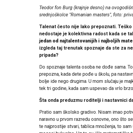
Teodor fon Burg (krajnje desno) na ovogod
srednjoškolce "Romanian masters", foto: priv
Talenat često nije lako prepoznati. Teško g
nedostaje je kolektivna radost kada se ta
jedan od najtalentovanijih i najboljih m
izgleda taj trenutak spoznaje da ste za n
pripada?
Do spoznaje talenta osoba ne dođe sama. To ob
prepozna, kada dete pođe u školu, pa nastav
bolje ide nego drugima. U mom slučaju je maj
tek tri godine, kada sam uspevao da vrlo brz
Šta onda preduzmu roditelji i nastavnici da
Pratio sam školsko gradivo. Nisam imao potre
naravno u prvom razredu osnovne, ono što se 
te najprostije stvari, tablica množenja, to sa