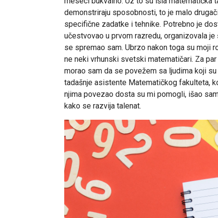
meseci bukvalno. Uz to su išla matematička
demonstriraju sposobnosti, to je malo drugači
specifične zadatke i tehnike. Potrebno je dos
učestvovao u prvom razredu, organizovala je 
se spremao sam. Ubrzo nakon toga su moji rodit
ne neki vrhunski svetski matematičari. Za par
morao sam da se povežem sa ljudima koji su 
tadašnje asistente Matematičkog fakulteta, koj
njima povezao dosta su mi pomogli, išao sam 
kako se razvija talenat.