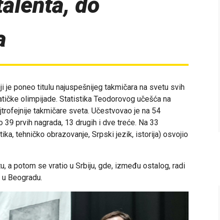
alenta, do
a
i je poneo titulu najuspešnijeg takmičara na svetu svih
ičke olimpijade. Statistika Teodorovog učešća na
rofejnije takmičare sveta. Učestvovao je na 54
o 39 prvih nagrada, 13 drugih i dve treće. Na 33
ika, tehničko obrazovanje, Srpski jezik, istorija) osvojio
, a potom se vratio u Srbiju, gde, između ostalog, radi
 u Beogradu.