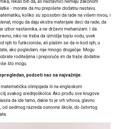
vnika, rekao bih da, ali nastavnici nemaju zakonom
atke - morate da mu prepišete dodatnu nastavu.
matematiku, koliko su sposobni da rade na višem nivou, i
alenat, mogu da daju ekstra materijale deci da rade, da
je izbor nastavnika, a ne državni mehanizam. I da
avno, niko ne treba da izmišlja toplu vodu, uvek
ih to funkcioniše, ali plašim se da ni kod njih, u
ltate, ako pogledam, nije mnogo drugačije. Mogu
e obrate roditeljima i preporuče im da traže dodatne
jviše što mogu.
epregledan, podseti nas na najvažnije.
 matematička olimpijada ili na engleskom
e cilj svakog srednjoškolca. Ako prođu sve krugove
lasira da ide tamo, dakle to je vrh vrhova, glavno
da, od sedmog razreda osnovne škole, do četvrtog
ata.