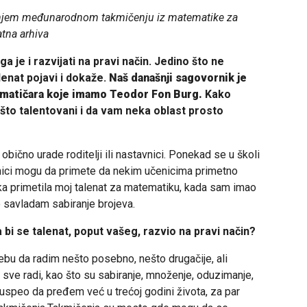
išnjem međunarodnom takmičenju iz matematike za
atna arhiva
a je i razvijati na pravi način. Jedino što ne
lenat pojavi i dokaže.
Naš današnji sagovornik je
atematičara koje imamo Teodor Fon Burg.
Kako
ešto talentovani i da vam neka oblast prosto
ično urade roditelji ili nastavnici. Ponekad se u školi
nici mogu da primete da nekim učenicima primetno
ka primetila moj talenat za matematiku, kada sam imao
o savladam sabiranje brojeva.
 bi se talenat, poput vašeg, razvio na pravi način?
bu da radim nešto posebno, nešto drugačije, ali
sve radi, kao što su sabiranje, množenje, oduzimanje,
m uspeo da pređem već u trećoj godini života, za par