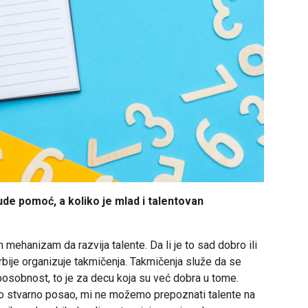
ude pomoć, a koliko je mlad i talentovan
ehanizam da razvija talente. Da li je to sad dobro ili
rbije organizuje takmičenja. Takmičenja služe da se
posobnost, to je za decu koja su već dobra u tome.
e to stvarno posao, mi ne možemo prepoznati talente na