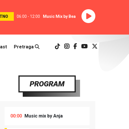
TNO
06:00 - 12:00
Music Mix by Bea
ast
Pretraga
PROGRAM
00:00
Music mix by Anja