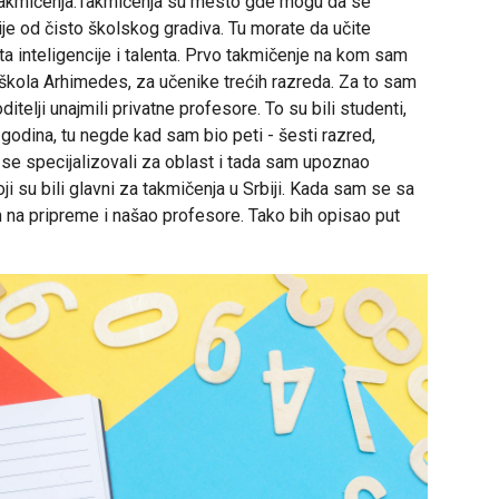
 takmičenja.Takmičenja su mesto gde mogu da se
je od čisto školskog gradiva. Tu morate da učite
ta inteligencije i talenta. Prvo takmičenje na kom sam
škola Arhimedes, za učenike trećih razreda. Za to sam
elji unajmili privatne profesore. To su bili studenti,
 godina, tu negde kad sam bio peti - šesti razred,
se specijalizovali za oblast i tada sam upoznao
i su bili glavni za takmičenja u Srbiji. Kada sam se sa
na pripreme i našao profesore. Tako bih opisao put