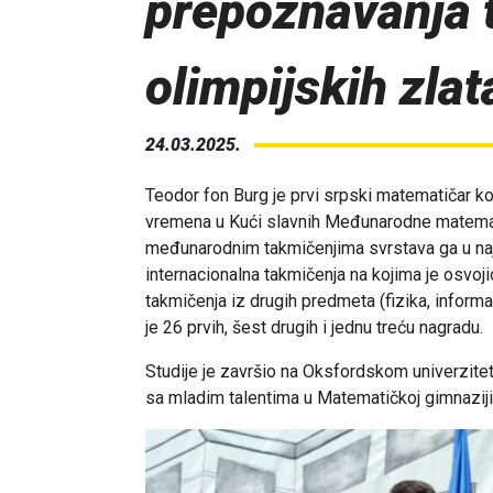
prepoznavanja t
olimpijskih zlat
24.03.2025.
Teodor fon Burg je prvi srpski matematičar koj
vremena u Kući slavnih Međunarodne matemat
međunarodnim takmičenjima svrstava ga u najt
internacionalna takmičenja na kojima je osvoji
takmičenja iz drugih predmeta (fizika, informat
je 26 prvih, šest drugih i jednu treću nagradu.
Studije je završio na Oksfordskom univerzitetu
sa mladim talentima u Matematičkoj gimnaziji