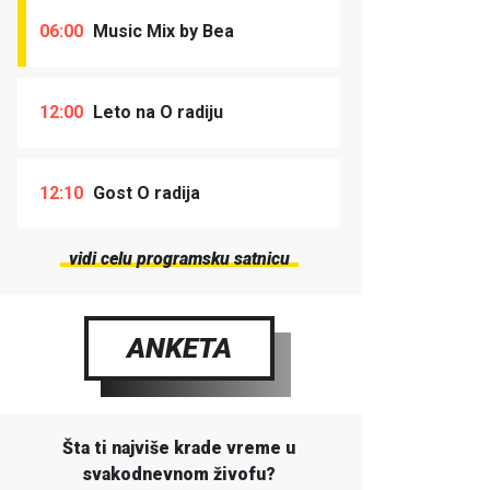
06:00
Music Mix by Bea
12:00
Leto na O radiju
12:10
Gost O radija
vidi celu programsku satnicu
ANKETA
Šta ti najviše krade vreme u
svakodnevnom živofu?