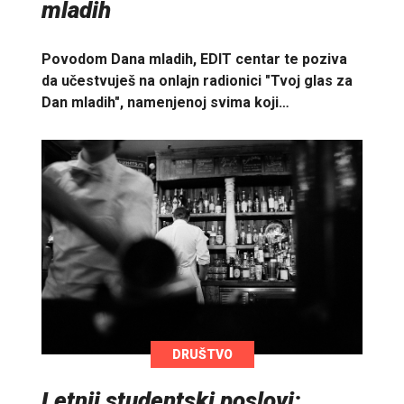
mladih
Povodom Dana mladih, EDIT centar te poziva
da učestvuješ na onlajn radionici "Tvoj glas za
Dan mladih", namenjenoj svima koji…
DRUŠTVO
Letnji studentski poslovi: