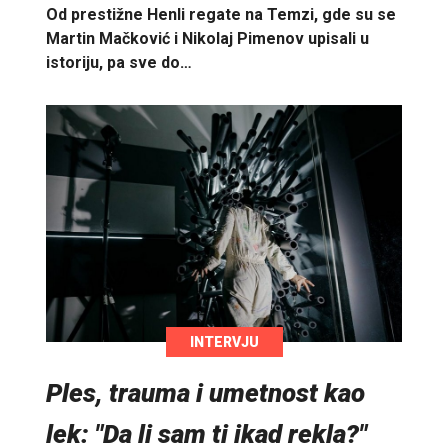
Od prestižne Henli regate na Temzi, gde su se
Martin Mačković i Nikolaj Pimenov upisali u
istoriju, pa sve do…
INTERVJU
Ples, trauma i umetnost kao
lek: "Da li sam ti ikad rekla?"