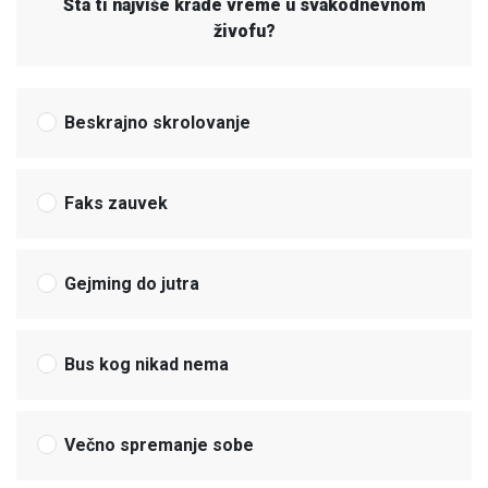
Šta ti najviše krade vreme u svakodnevnom
živofu?
Beskrajno skrolovanje
Faks zauvek
Gejming do jutra
Bus kog nikad nema
Večno spremanje sobe