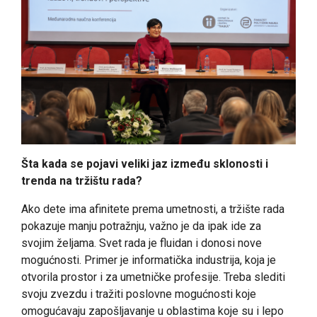
Šta kada se pojavi veliki jaz između sklonosti i
trenda na tržištu rada?
Ako dete ima afinitete prema umetnosti, a tržište rada
pokazuje manju potražnju, važno je da ipak ide za
svojim željama. Svet rada je fluidan i donosi nove
mogućnosti. Primer je informatička industrija, koja je
otvorila prostor i za umetničke profesije. Treba slediti
svoju zvezdu i tražiti poslovne mogućnosti koje
omogućavaju zapošljavanje u oblastima koje su i lepo