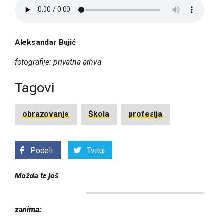
Aleksandar Bujić
fotografije: privatna arhva
Tagovi
obrazovanje
Škola
profesija
Podeli
Tvituj
Možda te još
zanima: