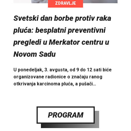
ZDRAVLJE
Svetski dan borbe protiv raka
pluća: besplatni preventivni
pregledi u Merkator centru u
Novom Sadu
U ponedeljak, 3. avgusta, od 9 do 12 sati biće
organizovane radionice o značaju ranog
otkrivanja karcinoma pluća, a pušači…
PROGRAM