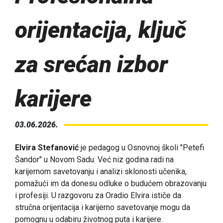
orijentacija, ključ
za srećan izbor
karijere
03.06.2026.
Elvira Stefanović
je pedagog u Osnovnoj školi "Petefi
Šandor" u Novom Sadu. Već niz godina radi na
karijernom savetovanju i analizi sklonosti učenika,
pomažući im da donesu odluke o budućem obrazovanju
i profesiji. U razgovoru za Oradio Elvira ističe da
stručna orijentacija i karijerno savetovanje mogu da
pomognu u odabiru životnog puta i karijere.