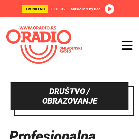
TRENUTNO
00:00 - 05:00
Music Mix by Bea
DRUŠTVO /
OBRAZOVANJE
Profesionalna