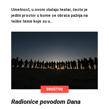
Umetnost, u ovom slučaju teatar, često je
jedini prostor u kome se obraća pažnja na
teške teme koje su u…
DRUŠTVO
Radionice povodom Dana