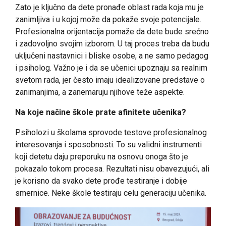
Zato je ključno da dete pronađe oblast rada koja mu je
zanimljiva i u kojoj može da pokaže svoje potencijale.
Profesionalna orijentacija pomaže da dete bude srećno
i zadovoljno svojim izborom. U taj proces treba da budu
uključeni nastavnici i bliske osobe, a ne samo pedagog
i psiholog. Važno je i da se učenici upoznaju sa realnim
svetom rada, jer često imaju idealizovane predstave o
zanimanjima, a zanemaruju njihove teže aspekte.
Na koje načine škole prate afinitete učenika?
Psiholozi u školama sprovode testove profesionalnog
interesovanja i sposobnosti. To su validni instrumenti
koji detetu daju preporuku na osnovu onoga što je
pokazalo tokom procesa. Rezultati nisu obavezujući, ali
je korisno da svako dete prođe testiranje i dobije
smernice. Neke škole testiraju celu generaciju učenika.