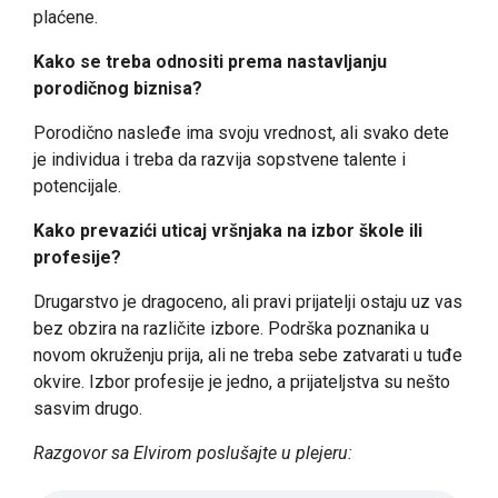
plaćene.
Kako se treba odnositi prema nastavljanju
porodičnog biznisa?
Porodično nasleđe ima svoju vrednost, ali svako dete
je individua i treba da razvija sopstvene talente i
potencijale.
Kako prevazići uticaj vršnjaka na izbor škole ili
profesije?
Drugarstvo je dragoceno, ali pravi prijatelji ostaju uz vas
bez obzira na različite izbore. Podrška poznanika u
novom okruženju prija, ali ne treba sebe zatvarati u tuđe
okvire. Izbor profesije je jedno, a prijateljstva su nešto
sasvim drugo.
Razgovor sa Elvirom poslušajte u plejeru: