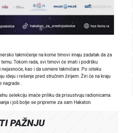
mersko takmičenje na kome timovi imaju zadatak da za
 temu. Tokom rada, svi timovi će imati i podršku
a i nejasnoće, kao i da usmere takmičare. Po isteku
 ideju i rešenje pred stručnim žirijem. Žiri će na kraju
e nagrade..
alnu selekciju imaće priliku da prisustvuju radionicama.
nanja i još bolje se pripreme za sam Hakaton.
ATI PAŽNJU