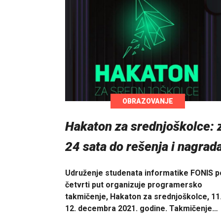
OBRAZOVANJE
Hakaton za srednjoškolce: 
24 sata do rešenja i nagrad
Udruženje studenata informatike FONIS p
četvrti put organizuje programersko
takmičenje, Hakaton za srednjoškolce, 11.
12. decembra 2021. godine. Takmičenje…