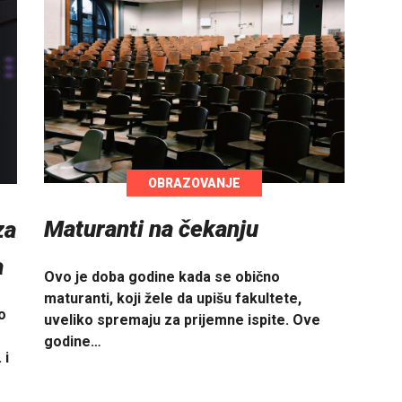
OBRAZOVANJE
Maturanti na čekanju
za
a
Ovo je doba godine kada se obično
maturanti, koji žele da upišu fakultete,
o
uveliko spremaju za prijemne ispite. Ove
godine…
 i