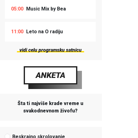
05:00
Music Mix by Bea
11:00
Leto na O radiju
vidi celu programsku satnicu
ANKETA
Šta ti najviše krade vreme u
svakodnevnom živofu?
Beskrajno skrolovanje