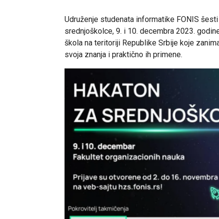
Udruženje studenata informatike FONIS šesti
srednjoškolce, 9. i 10. decembra 2023. godin
škola na teritoriji Republike Srbije koje zanim
svoja znanja i praktično ih primene.