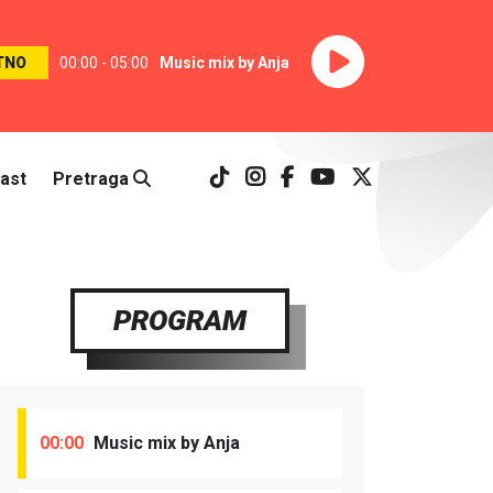
TNO
00:00 - 05:00
Music mix by Anja
ast
Pretraga
PROGRAM
00:00
Music mix by Anja