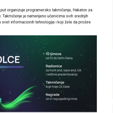
 put organizuje programersko takmičenje, Hakaton za
e. Takmičenje je namenjeno učenicima svih srednjih
a svet informacionih tehnologija i koji žele da prošire