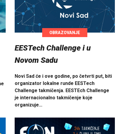
OBRAZOVANJE
EESTech Challenge i u
Novom Sadu
Novi Sad će i ove godine, po četvrti put, biti
organizator lokalne runde EESTech
ne
Challenge takmičenja. EESTEch Challenge
je internacionalno takmičenje koje
organizuje…