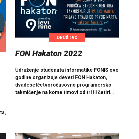
DRUŠTVO
FON Hakaton 2022
Udruženje studenata informatike FONIS ove
godine organizuje deveti FON Hakaton,
dvadesetčetvoročasovno programersko
takmičenje na kome timovi od tri ili četiri…
e
ta,