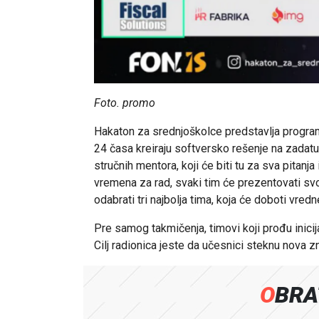
Foto. promo
Hakaton za srednjoškolce predstavlja progra
24 časa kreiraju softversko rešenje na zadatu
stručnih mentora, koji će biti tu za sva pitanj
vremena za rad, svaki tim će prezentovati svoju
odabrati tri najbolja tima, koja će doboti vredn
Pre samog takmičenja, timovi koji prođu inicij
Cilj radionica jeste da učesnici steknu nova z
OBR