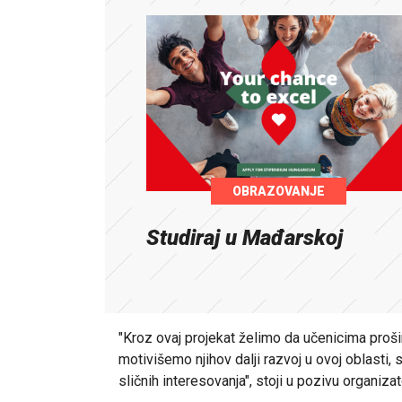
OBRAZOVANJE
Studiraj u Mađarskoj
"Kroz ovaj projekat želimo da učenicima proši
motivišemo njihov dalji razvoj u ovoj oblasti
sličnih interesovanja", stoji u pozivu organizat