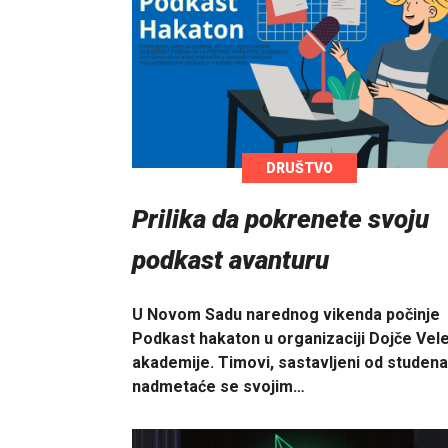
DRUŠTVO
Prilika da pokrenete svoju
podkast avanturu
U Novom Sadu narednog vikenda počinje
Podkast hakaton u organizaciji Dojče Vel
akademije. Timovi, sastavljeni od studena
nadmetaće se svojim…