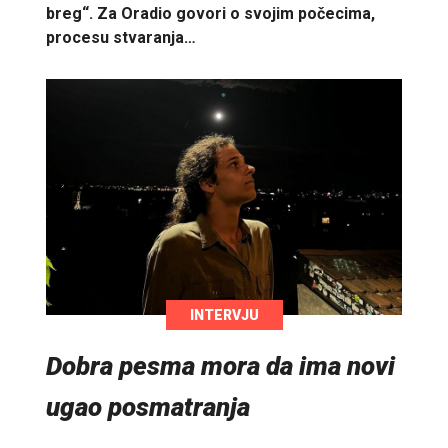
breg“. Za Oradio govori o svojim počecima,
procesu stvaranja…
INTERVJU
Dobra pesma mora da ima novi
ugao posmatranja