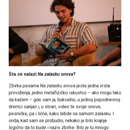
Šta se nalazi
Na zalasku snova
?
Zbirka pesama
Na zalasku snova
jeste jedna vrsta
proviđenja, jedno metafizičko iskustvo – ako mogu tako
da kažem – gde sam ja, bukvalno, u jednoj popodnevnoj
dremci sanjao i, u stvari, video te svoje snove,
pesničke, pa i lične, kako lebde na samom zalasku. I
onda, kad sam se probudio, nekako je bilo krajnje
logično da to bude i naziv zbirke. Bilo je tu mnogo