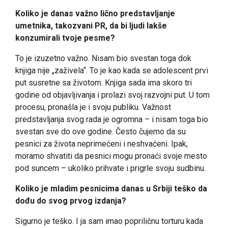
Koliko je danas važno lično predstavljanje
umetnika, takozvani PR, da bi ljudi lakše
konzumirali tvoje pesme?
To je izuzetno važno. Nisam bio svestan toga dok
knjiga nije „zaživela“. To je kao kada se adolescent prvi
put susretne sa životom. Knjiga sada ima skoro tri
godine od objavljivanja i prolazi svoj razvojni put. U tom
procesu, pronašla je i svoju publiku. Važnost
predstavljanja svog rada je ogromna – i nisam toga bio
svestan sve do ove godine. Često čujemo da su
pesnici za života neprimećeni i neshvaćeni. Ipak,
moramo shvatiti da pesnici mogu pronaći svoje mesto
pod suncem – ukoliko prihvate i prigrle svoju sudbinu.
Koliko je mladim pesnicima danas u Srbiji teško da
dođu do svog prvog izdanja?
Sigurno je teško. I ja sam imao popriličnu torturu kada