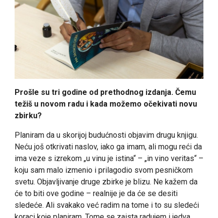
Prošle su tri godine od prethodnog izdanja. Čemu
težiš u novom radu i kada možemo očekivati novu
zbirku?
Planiram da u skorijoj budućnosti objavim drugu knjigu.
Neću još otkrivati naslov, iako ga imam, ali mogu reći da
ima veze s izrekom „u vinu je istina“ – „in vino veritas“ –
koju sam malo izmenio i prilagodio svom pesničkom
svetu. Objavljivanje druge zbirke je blizu. Ne kažem da
će to biti ove godine – realnije je da će se desiti
sledeće. Ali svakako već radim na tome i to su sledeći
koraci koje planiram. Tome se zaista radujem i jedva