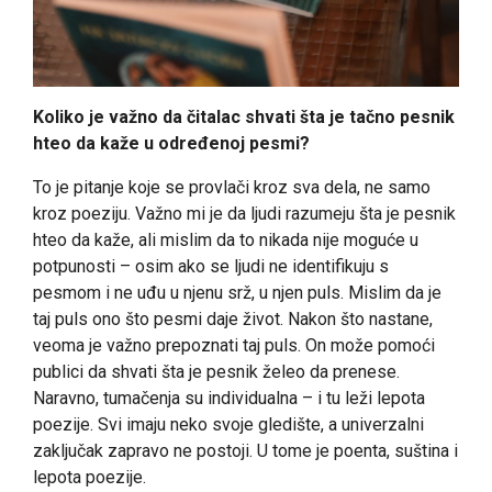
Koliko je važno da čitalac shvati šta je tačno pesnik
hteo da kaže u određenoj pesmi?
To je pitanje koje se provlači kroz sva dela, ne samo
kroz poeziju. Važno mi je da ljudi razumeju šta je pesnik
hteo da kaže, ali mislim da to nikada nije moguće u
potpunosti – osim ako se ljudi ne identifikuju s
pesmom i ne uđu u njenu srž, u njen puls. Mislim da je
taj puls ono što pesmi daje život. Nakon što nastane,
veoma je važno prepoznati taj puls. On može pomoći
publici da shvati šta je pesnik želeo da prenese.
Naravno, tumačenja su individualna – i tu leži lepota
poezije. Svi imaju neko svoje gledište, a univerzalni
zaključak zapravo ne postoji. U tome je poenta, suština i
lepota poezije.