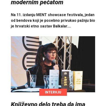
modernim pečatom
Na 11. izdanju MENT showcase festivala, jedan
od bendova koji je posebno privukao pažnju bio
je hrvatski etno sastav Balkalar.…
INTERVJU
Književno delo treba da ima