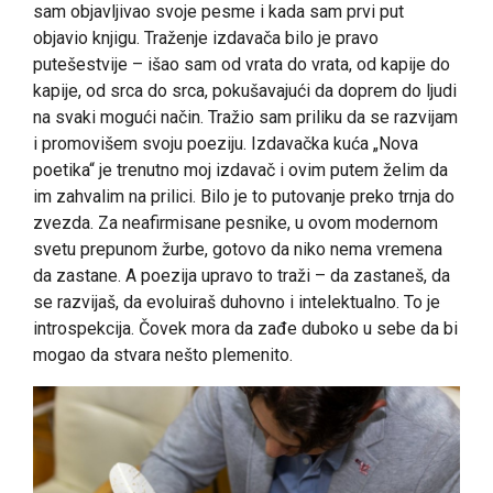
sam objavljivao svoje pesme i kada sam prvi put
objavio knjigu. Traženje izdavača bilo je pravo
putešestvije – išao sam od vrata do vrata, od kapije do
kapije, od srca do srca, pokušavajući da doprem do ljudi
na svaki mogući način. Tražio sam priliku da se razvijam
i promovišem svoju poeziju. Izdavačka kuća „Nova
poetika“ je trenutno moj izdavač i ovim putem želim da
im zahvalim na prilici. Bilo je to putovanje preko trnja do
zvezda. Za neafirmisane pesnike, u ovom modernom
svetu prepunom žurbe, gotovo da niko nema vremena
da zastane. A poezija upravo to traži – da zastaneš, da
se razvijaš, da evoluiraš duhovno i intelektualno. To je
introspekcija. Čovek mora da zađe duboko u sebe da bi
mogao da stvara nešto plemenito.