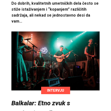
Do dobrih, kvalitetnih umetničkih dela često se
stiže istaživanjem i “kopanjem” različitih
sadržaja, ali nekad se jednostavno desi da
vam…
INTERVJU
Balkalar: Etno zvuk s