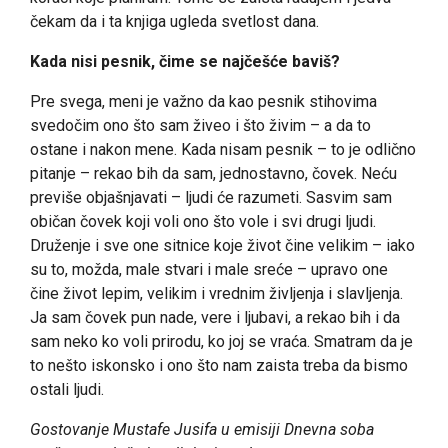
čekam da i ta knjiga ugleda svetlost dana.
Kada nisi pesnik, čime se najčešće baviš?
Pre svega, meni je važno da kao pesnik stihovima
svedočim ono što sam živeo i što živim – a da to
ostane i nakon mene. Kada nisam pesnik – to je odlično
pitanje – rekao bih da sam, jednostavno, čovek. Neću
previše objašnjavati – ljudi će razumeti. Sasvim sam
običan čovek koji voli ono što vole i svi drugi ljudi.
Druženje i sve one sitnice koje život čine velikim – iako
su to, možda, male stvari i male sreće – upravo one
čine život lepim, velikim i vrednim življenja i slavljenja.
Ja sam čovek pun nade, vere i ljubavi, a rekao bih i da
sam neko ko voli prirodu, ko joj se vraća. Smatram da je
to nešto iskonsko i ono što nam zaista treba da bismo
ostali ljudi.
Gostovanje Mustafe Jusifa u emisiji Dnevna soba