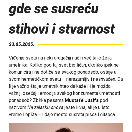
gde se susreću
stihovi i stvarnost
23.05.2025.
Viđenje sveta na neki drugačiji način večita je želja
umetnika. Koliko god taj svet bio ličan, ukoliko ipak ne
komunicira i ne dotiče se svakog ponaosob, ostaje u
svom hermetičkom svetu – nerazumljiv i neshvaćen. Da
li je važno šta je umetnik hteo da kaže ili je možda
važniji osećaj i emocija svakog konzumenta umetnosti
ponaosob? Zbirka pesama
Mustafe Jusifa
pod
nazivom
Na zalasku snova
jeste lična, ali je u isto
vreme i opšta – i daje mesto susreta pisca i čitaoca.