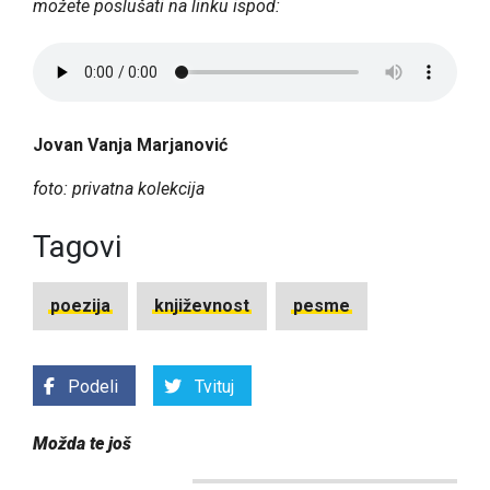
možete poslušati na linku ispod:
Jovan Vanja Marjanović
foto: privatna kolekcija
Tagovi
poezija
književnost
pesme
Podeli
Tvituj
Možda te još