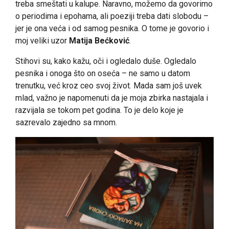
treba smeštati u kalupe. Naravno, možemo da govorimo
o periodima i epohama, ali poeziji treba dati slobodu –
jer je ona veća i od samog pesnika. O tome je govorio i
moj veliki uzor
Matija Bećković
.
Stihovi su, kako kažu, oči i ogledalo duše. Ogledalo
pesnika i onoga što on oseća – ne samo u datom
trenutku, već kroz ceo svoj život. Mada sam još uvek
mlad, važno je napomenuti da je moja zbirka nastajala i
razvijala se tokom pet godina. To je delo koje je
sazrevalo zajedno sa mnom.