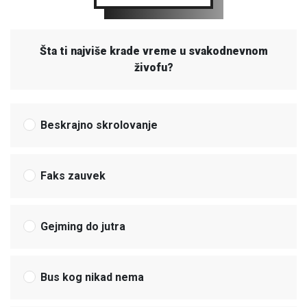
Šta ti najviše krade vreme u svakodnevnom
živofu?
Beskrajno skrolovanje
Faks zauvek
Gejming do jutra
Bus kog nikad nema