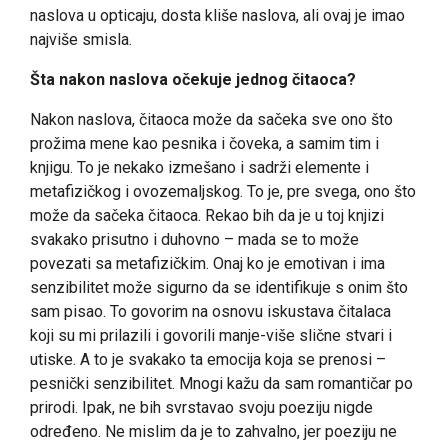
naslova u opticaju, dosta kliše naslova, ali ovaj je imao
najviše smisla.
Šta nakon naslova očekuje jednog čitaoca?
Nakon naslova, čitaoca može da sačeka sve ono što
prožima mene kao pesnika i čoveka, a samim tim i
knjigu. To je nekako izmešano i sadrži elemente i
metafizičkog i ovozemaljskog. To je, pre svega, ono što
može da sačeka čitaoca. Rekao bih da je u toj knjizi
svakako prisutno i duhovno – mada se to može
povezati sa metafizičkim. Onaj ko je emotivan i ima
senzibilitet može sigurno da se identifikuje s onim što
sam pisao. To govorim na osnovu iskustava čitalaca
koji su mi prilazili i govorili manje-više slične stvari i
utiske. A to je svakako ta emocija koja se prenosi –
pesnički senzibilitet. Mnogi kažu da sam romantičar po
prirodi. Ipak, ne bih svrstavao svoju poeziju nigde
određeno. Ne mislim da je to zahvalno, jer poeziju ne