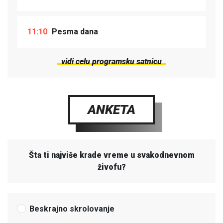
11:10
Pesma dana
vidi celu programsku satnicu
ANKETA
Šta ti najviše krade vreme u svakodnevnom
živofu?
Beskrajno skrolovanje