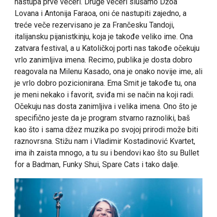
nastupa prve večeri. Druge večeri slušamo Džoa
Lovana i Antonija Faraoa, oni će nastupiti zajedno, a
treće veče rezervisano je za Frančesku Tandoji,
italijansku pijanistkinju, koja je takođe veliko ime. Ona
zatvara festival, a u Katoličkoj porti nas takođe očekuju
vrlo zanimljiva imena. Recimo, publika je dosta dobro
reagovala na Milenu Kasado, ona je onako novije ime, ali
je vrlo dobro pozicionirana. Ema Smit je takođe tu, ona
je meni nekako i favorit, sviđa mi se način na koji radi.
Očekuju nas dosta zanimljiva i velika imena. Ono što je
specifično jeste da je program stvarno raznoliki, baš
kao što i sama džez muzika po svojoj prirodi može biti
raznovrsna. Stižu nam i Vladimir Kostadinović Kvartet,
ima ih zaista mnogo, a tu su i bendovi kao što su Bullet
for a Badman, Funky Shui, Spare Cats i tako dalje.