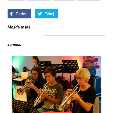
Podeli
Tvituj
Možda te još
zanima: