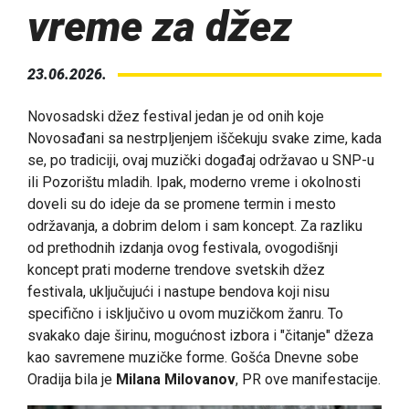
vreme za džez
23.06.2026.
Novosadski džez festival jedan je od onih koje
Novosađani sa nestrpljenjem iščekuju svake zime, kada
se, po tradiciji, ovaj muzički događaj održavao u SNP-u
ili Pozorištu mladih. Ipak, moderno vreme i okolnosti
doveli su do ideje da se promene termin i mesto
održavanja, a dobrim delom i sam koncept. Za razliku
od prethodnih izdanja ovog festivala, ovogodišnji
koncept prati moderne trendove svetskih džez
festivala, uključujući i nastupe bendova koji nisu
specifično i isključivo u ovom muzičkom žanru. To
svakako daje širinu, mogućnost izbora i "čitanje" džeza
kao savremene muzičke forme. Gošća Dnevne sobe
Oradija bila je
Milana Milovanov
, PR ove manifestacije.