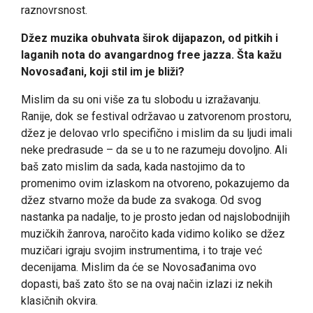
raznovrsnost.
Džez muzika obuhvata širok dijapazon, od pitkih i
laganih nota do avangardnog free jazza. Šta kažu
Novosađani, koji stil im je bliži?
Mislim da su oni više za tu slobodu u izražavanju.
Ranije, dok se festival održavao u zatvorenom prostoru,
džez je delovao vrlo specifično i mislim da su ljudi imali
neke predrasude – da se u to ne razumeju dovoljno. Ali
baš zato mislim da sada, kada nastojimo da to
promenimo ovim izlaskom na otvoreno, pokazujemo da
džez stvarno može da bude za svakoga. Od svog
nastanka pa nadalje, to je prosto jedan od najslobodnijih
muzičkih žanrova, naročito kada vidimo koliko se džez
muzičari igraju svojim instrumentima, i to traje već
decenijama. Mislim da će se Novosađanima ovo
dopasti, baš zato što se na ovaj način izlazi iz nekih
klasičnih okvira.