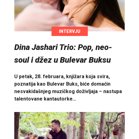
INTERVJU
Dina Jashari Trio: Pop, neo-
soul i džez u Bulevar Buksu
U petak, 28. februara, knjižara koja svira,
poznatija kao Bulevar Buks, biće domaćin
nesvakidašnjeg muzičkog doživljaja – nastupa
talentovane kantautorke…