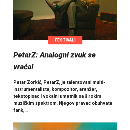
FESTIVALI
PetarZ: Analogni zvuk se
vraća!
Petar Zorkić, PetarZ, je talentovani multi-
instrumentalista, kompozitor, aranžer,
tekstopisac i vokalni umetnik sa širokim
muzičkim spektrom. Njegov pravac obuhvata
fank,…