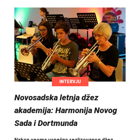
INTERVJU
Novosadska letnja džez
akademija: Harmonija Novog
Sada i Dortmunda
Nakon veoma uspešno realizovanog džez