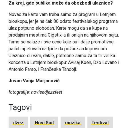
Za kraj, gde publika može da obezbedi ulaznice?
Novac za karte vam treba samo za program u Letnjem
bioskopu, jer je na čak 80 odsto festivalskog programa
ulaz potpuno slobodan. Karte mogu da se kupe na
prodajnim mestima Gigstix-a ili onlajn na njihovom sajtu.
Tamo se nalaze i sve cene koje su i dalje promotivne,
pa bih apelovala na ljude da požure sa kupovinom.
Ulaznice su vam, dakle, potrebne samo za ta tri velika
koncerta u Letnjem bioskopu: Avišaj Koen, Džo Lovano i
Antonio Farao, i Frančeska Tandoji.
Jovan Vanja Marjanović
fotografije: novisadjazzfest
Tagovi
džez
Novi Sad
muzika
festival