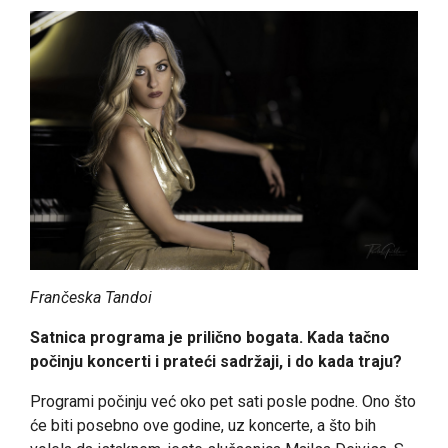
Frančeska Tandoi
Satnica programa je prilično bogata. Kada tačno
počinju koncerti i prateći sadržaji, i do kada traju?
Programi počinju već oko pet sati posle podne. Ono što
će biti posebno ove godine, uz koncerte, a što bih