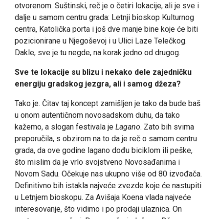
otvorenom. Suštinski, reč je o četiri lokacije, ali je sve i
dalje u samom centru grada: Letnji bioskop Kulturnog
centra, Katolička porta i još dve manje bine koje će biti
pozicionirane u Njegoševoj i u Ulici Laze Telečkog.
Dakle, sve je tu negde, na korak jedno od drugog.
Sve te lokacije su blizu i nekako dele zajedničku
energiju gradskog jezgra, ali i samog džeza?
Tako je. Čitav taj koncept zamišljen je tako da bude baš
u onom autentičnom novosadskom duhu, da tako
kažemo, a slogan festivala je
Lagano
. Zato bih svima
preporučila, s obzirom na to da je reč o samom centru
grada, da ove godine lagano dođu biciklom ili peške,
što mislim da je vrlo svojstveno Novosađanima i
Novom Sadu. Očekuje nas ukupno više od 80 izvođača.
Definitivno bih istakla najveće zvezde koje će nastupiti
u Letnjem bioskopu. Za Avišaja Koena vlada najveće
interesovanje, što vidimo i po prodaji ulaznica. On