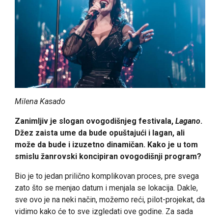
Milena Kasado
Zanimljiv je slogan ovogodišnjeg festivala,
Lagano
.
Džez zaista ume da bude opuštajući i lagan, ali
može da bude i izuzetno dinamičan. Kako je u tom
smislu žanrovski koncipiran ovogodišnji program?
Bio je to jedan prilično komplikovan proces, pre svega
zato što se menjao datum i menjala se lokacija. Dakle,
sve ovo je na neki način, možemo reći, pilot-projekat, da
vidimo kako će to sve izgledati ove godine. Za sada