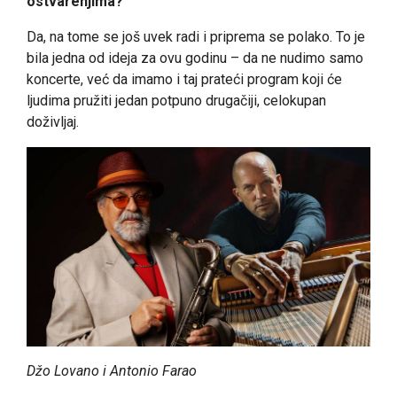
ostvarenjima?
Da, na tome se još uvek radi i priprema se polako. To je
bila jedna od ideja za ovu godinu – da ne nudimo samo
koncerte, već da imamo i taj prateći program koji će
ljudima pružiti jedan potpuno drugačiji, celokupan
doživljaj.
Džo Lovano i Antonio Farao