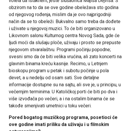
volela da istaknem, jeste slušaonica Majlsa Dejvisa. S
obzirom na to da se ove godine obeležava sto godina
od njegovog rođenja, mislim da je ovo najprigodniji
način da se to obeleži. Bukvalno samo treba da dođete
i uživate u njegovoj muzici. To će biti organizovano u
Likovnom salonu Kulturnog centra Novog Sada, gde će
ljudi moći da slušaju ploče, uživaju i prosto se prepuste
njegovom stvaralaštvu. Programi počinju popodne;
svesni smo da će biti velika vrućina, ali zato koncerti na
glavnim binama kreću kasnije. Recimo, u Letnjem
bioskopu program u petak i subotu počinje u pola
devet, a u nedelju od osam sati. Sve detaljne
informacije dostupne su na sajtu, ali sve je, u principu, u
večernjim terminima. U Katoličkoj porti će biti po dva i
više izvođača po večeri, a i na ostalim binama će se
takođe smenjivati umetnici u toku večeri.
Pored bogatog muzičkog programa, posetioci će
ove godine imati priliku da uživaju i u filmskim