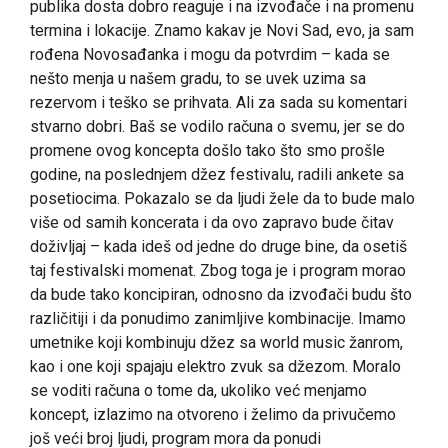
publika dosta dobro reaguje i na izvođače i na promenu
termina i lokacije. Znamo kakav je Novi Sad, evo, ja sam
rođena Novosađanka i mogu da potvrdim – kada se
nešto menja u našem gradu, to se uvek uzima sa
rezervom i teško se prihvata. Ali za sada su komentari
stvarno dobri. Baš se vodilo računa o svemu, jer se do
promene ovog koncepta došlo tako što smo prošle
godine, na poslednjem džez festivalu, radili ankete sa
posetiocima. Pokazalo se da ljudi žele da to bude malo
više od samih koncerata i da ovo zapravo bude čitav
doživljaj – kada ideš od jedne do druge bine, da osetiš
taj festivalski momenat. Zbog toga je i program morao
da bude tako koncipiran, odnosno da izvođači budu što
različitiji i da ponudimo zanimljive kombinacije. Imamo
umetnike koji kombinuju džez sa world music žanrom,
kao i one koji spajaju elektro zvuk sa džezom. Moralo
se voditi računa o tome da, ukoliko već menjamo
koncept, izlazimo na otvoreno i želimo da privučemo
još veći broj ljudi, program mora da ponudi