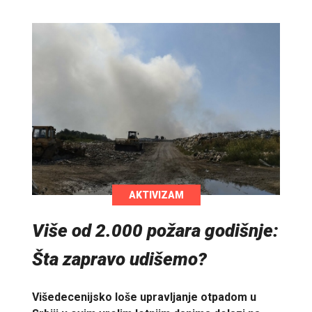
AKTIVIZAM
Više od 2.000 požara godišnje:
Šta zapravo udišemo?
Višedecenijsko loše upravljanje otpadom u