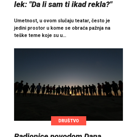
lek: "Da li sam ti ikad rekla?"
Umetnost, u ovom slučaju teatar, često je
jedini prostor u kome se obraća pažnja na
teške teme koje su u…
DRUŠTVO
Radionice povodom Dana