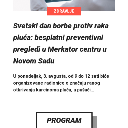
ZDRAVLJE
Svetski dan borbe protiv raka
pluća: besplatni preventivni
pregledi u Merkator centru u
Novom Sadu
U ponedeljak, 3. avgusta, od 9 do 12 sati biće
organizovane radionice o značaju ranog
otkrivanja karcinoma pluća, a pušači…
PROGRAM