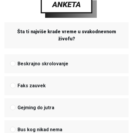
ANKETA
Šta ti najviše krade vreme u svakodnevnom
živofu?
Beskrajno skrolovanje
Faks zauvek
Gejming do jutra
Bus kog nikad nema