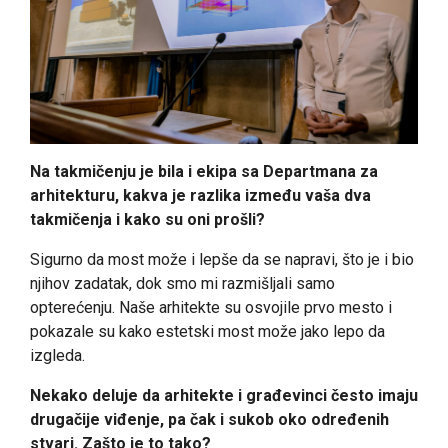
Na takmičenju je bila i ekipa sa Departmana za
arhitekturu, kakva je razlika između vaša dva
takmičenja i kako su oni prošli?
Sigurno da most može i lepše da se napravi, što je i bio
njihov zadatak, dok smo mi razmišljali samo
opterećenju. Naše arhitekte su osvojile prvo mesto i
pokazale su kako estetski most može jako lepo da
izgleda.
Nekako deluje da arhitekte i građevinci često imaju
drugačije viđenje, pa čak i sukob oko određenih
stvari. Zašto je to tako?