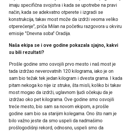
imaju specifična svojstva i kada se upotrebe na pravi
način, kada se adekvatno otperete i izgradi se
konstrukcija, takav most može da izdrži veoma veliko
otperećenje", priča Milan na početku razgovora u okviru
emisije "Dnevna soba" Oradija.
Naša ekipa se i ove godine pokazala sjajno, kakvi
su bili rezultati?
Prošle godine smo osvojili prvo mesto i naš most je
tada izdržao neverovatnih 120 kilograma, iako je on
sam bio težak tek jedan kilogram i dvesta grama. I kada
pitam nekoga ko nije iz struke, šta misli, koliko bi takav
most mogao da izdrži, uglavnom ljudi očekuju da je
izdržao oko pet kilograma. Ove godine smo osvojili
treće mesto, bio sam sa novom ekipom, a prošle
godine sam bio sa starijim kolegama. Ono što nam je
bilo važno jeste da smo uspeli da nadmašimo
prošlogodišnji rekord, odnosno, uspeli smo da