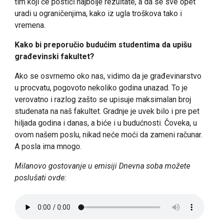
tim koji će postići najbolje rezultate, a da se sve opet
uradi u ograničenjima, kako iz ugla troškova tako i
vremena.
Kako bi preporučio budućim studentima da upišu
građevinski fakultet?
Ako se osvrnemo oko nas, vidimo da je građevinarstvo
u procvatu, pogovoto nekoliko godina unazad. To je
verovatno i razlog zašto se upisuje maksimalan broj
studenata na naš fakultet. Gradnje je uvek bilo i pre pet
hiljada godina i danas, a biće i u budućnosti. Čoveka, u
ovom našem poslu, nikad neće moći da zameni računar.
A posla ima mnogo.
Milanovo gostovanje u emisiji Dnevna soba možete
poslušati ovde: