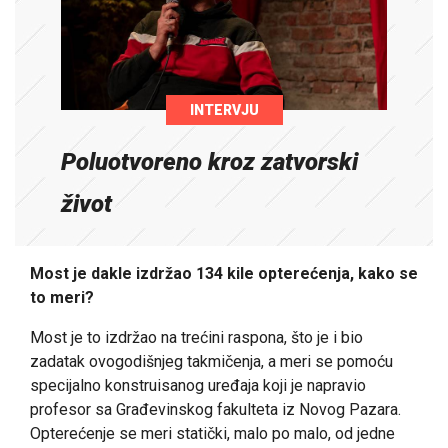
INTERVJU
Poluotvoreno kroz zatvorski
život
Most je dakle izdržao 134 kile opterećenja, kako se
to meri?
Most je to izdržao na trećini raspona, što je i bio
zadatak ovogodišnjeg takmičenja, a meri se pomoću
specijalno konstruisanog uređaja koji je napravio
profesor sa Građevinskog fakulteta iz Novog Pazara.
Opterećenje se meri statički, malo po malo, od jedne