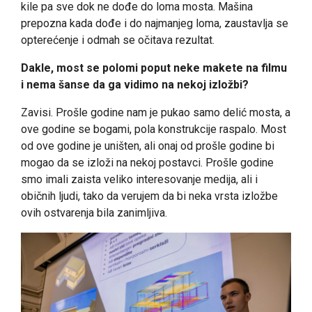
kile pa sve dok ne dođe do loma mosta. Mašina
prepozna kada dođe i do najmanjeg loma, zaustavlja se
opterećenje i odmah se očitava rezultat.
Dakle, most se polomi poput neke makete na filmu
i nema šanse da ga vidimo na nekoj izložbi?
Zavisi. Prošle godine nam je pukao samo delić mosta, a
ove godine se bogami, pola konstrukcije raspalo. Most
od ove godine je uništen, ali onaj od prošle godine bi
mogao da se izloži na nekoj postavci. Prošle godine
smo imali zaista veliko interesovanje medija, ali i
običnih ljudi, tako da verujem da bi neka vrsta izložbe
ovih ostvarenja bila zanimljiva.