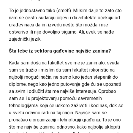
To je jednostavno tako (smeh). Milsim da je to zato što
nam se često sudaraju ciljevi i da arhitekte očekuju od
građevinaca da im izvedu nešto što možda i nije
ostvarivo ili nije dovoljno sigurno. Ali, uvek se nađe
zajednički jezik.
Šta tebe iz sektora gađevine najviše zanima?
Kada sam doša na fakultet sve me je zanimalo, svuda
sam se tražio i mislim da sam fakultet iskoristio na
najbolji mogući način, ne samo kao jedan stepenik do
diplome, nego kao jedno putovanje gde ću se upoznati
sa svim i odlučiti šta me najviše interesuje. Oprobao
sam se i u projektovanju pomoću savremenih
tehnologijama, koja će uskoro zaživeti i kod nas, dok se
u svetu odavno radi na taj način. Najviše sam se
pronašao u organizaciji i tehnologiji građenja. To je ono
što me najviše zanima, odnosno, kako najbolje uklopiti