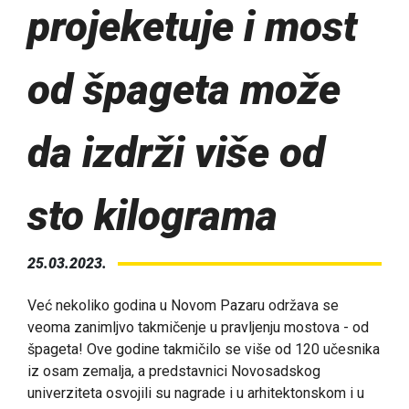
projeketuje i most
od špageta može
da izdrži više od
sto kilograma
25.03.2023.
Već nekoliko godina u Novom Pazaru održava se
veoma zanimljvo takmičenje u pravljenju mostova - od
špageta! Ove godine takmičilo se više od 120 učesnika
iz osam zemalja, a predstavnici Novosadskog
univerziteta osvojili su nagrade i u arhitektonskom i u