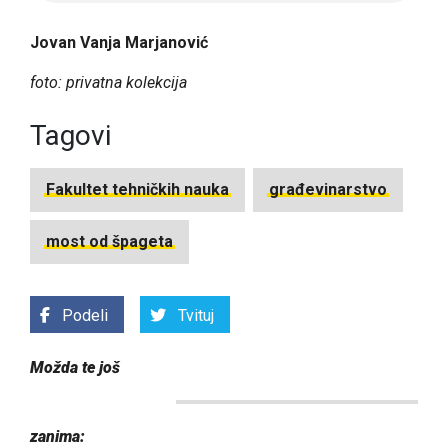
Jovan Vanja Marjanović
foto: privatna kolekcija
Tagovi
Fakultet tehničkih nauka
građevinarstvo
most od špageta
Podeli
Tvituj
Možda te još
zanima: