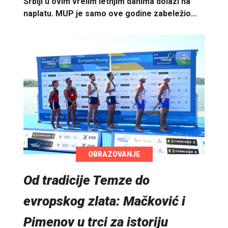
Srbiji u ovim vrelim letnjim danima dolazi na
naplatu. MUP je samo ove godine zabeležio…
OBRAZOVANJE
Od tradicije Temze do
evropskog zlata: Mačković i
Pimenov u trci za istoriju