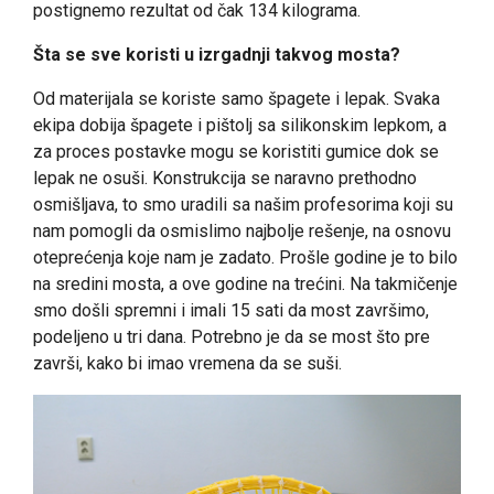
postignemo rezultat od čak 134 kilograma.
Šta se sve koristi u izrgadnji takvog mosta?
Od materijala se koriste samo špagete i lepak. Svaka
ekipa dobija špagete i pištolj sa silikonskim lepkom, a
za proces postavke mogu se koristiti gumice dok se
lepak ne osuši. Konstrukcija se naravno prethodno
osmišljava, to smo uradili sa našim profesorima koji su
nam pomogli da osmislimo najbolje rešenje, na osnovu
oteprećenja koje nam je zadato. Prošle godine je to bilo
na sredini mosta, a ove godine na trećini. Na takmičenje
smo došli spremni i imali 15 sati da most završimo,
podeljeno u tri dana. Potrebno je da se most što pre
završi, kako bi imao vremena da se suši.