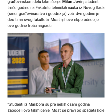
građevinskom delu takmičenja.
Milan Jovin
, student
treće godine na Fakutetu tehničkih nauka iz Novog Sada
(smer građevinarstvo i geodezija) već dve godine je
deo tima svog fakulteta. Most njihove ekpe odneo je
ove godine treću nagradu.
"Studenti iz Maribora su pre nekih osam godina
započeli ovo takmičenje. Most se pravi od špageta koje