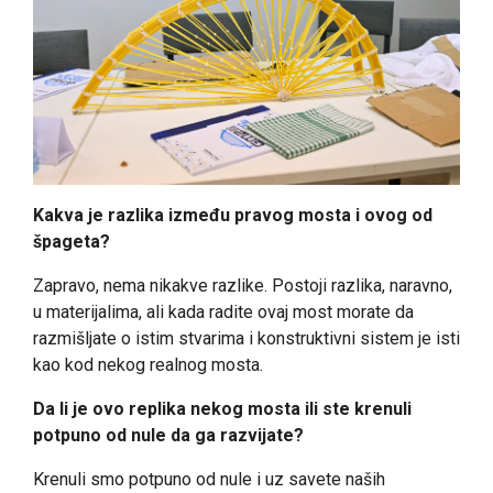
Kakva je razlika između pravog mosta i ovog od
špageta?
Zapravo, nema nikakve razlike. Postoji razlika, naravno,
u materijalima, ali kada radite ovaj most morate da
razmišljate o istim stvarima i konstruktivni sistem je isti
kao kod nekog realnog mosta.
Da li je ovo replika nekog mosta ili ste krenuli
potpuno od nule da ga razvijate?
Krenuli smo potpuno od nule i uz savete naših