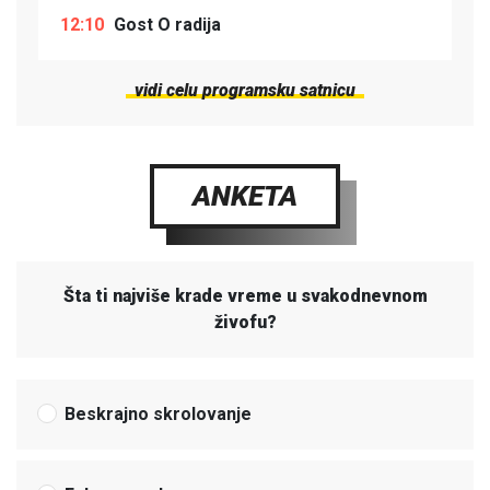
12:10
Gost O radija
vidi celu programsku satnicu
ANKETA
Šta ti najviše krade vreme u svakodnevnom
živofu?
Beskrajno skrolovanje