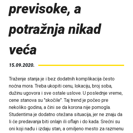
previsoke, a
potražnja nikad
veća
15.09.2020.
Traženje stanja je i bez dodatnih komplikacija često
noćna mora. Treba ukopiti cenu, lokaciju, broj soba,
dužinu ugovora i sve ostale uslove. U poslednje vreme,
cene stanova su "skočile". Taj trend je počeo pre
nekoliko godina, a čini se da korona nije pomogla.
Studentima je dodatno otežana situacija, jer ne znaju da
li će predavanja biti onlajn ili oflajn i do kada. Srećni su
oni koji nađu i izdaju stan, a omiljeno mesto za razmenu