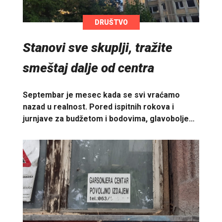
DRUŠTVO
Stanovi sve skuplji, tražite
smeštaj dalje od centra
Septembar je mesec kada se svi vraćamo
nazad u realnost. Pored ispitnih rokova i
jurnjave za budžetom i bodovima, glavobolje…