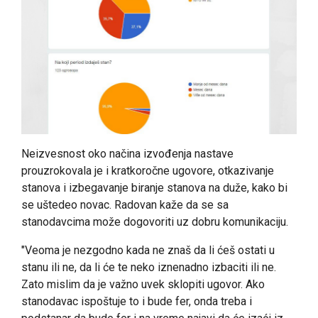
Neizvesnost oko načina izvođenja nastave
prouzrokovala je i kratkoročne ugovore, otkazivanje
stanova i izbegavanje biranje stanova na duže, kako bi
se uštedeo novac. Radovan kaže da se sa
stanodavcima može dogovoriti uz dobru komunikaciju.
"Veoma je nezgodno kada ne znaš da li ćeš ostati u
stanu ili ne, da li će te neko iznenadno izbaciti ili ne.
Zato mislim da je važno uvek sklopiti ugovor. Ako
stanodavac ispoštuje to i bude fer, onda treba i