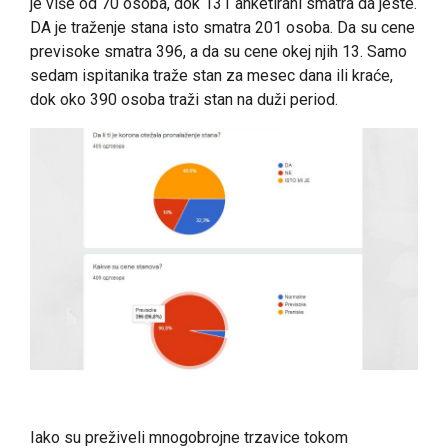
je više od 70 osoba, dok 131 anketirani smatra da jeste.
DA je traženje stana isto smatra 201 osoba. Da su cene
previsoke smatra 396, a da su cene okej njih 13. Samo
sedam ispitanika traže stan za mesec dana ili kraće,
dok oko 390 osoba traži stan na duži period.
Iako su preživeli mnogobrojne trzavice tokom