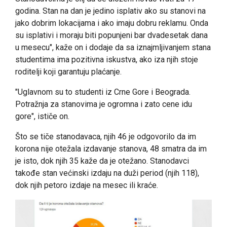
godina. Stan na dan je jedino isplativ ako su stanovi na
jako dobrim lokacijama i ako imaju dobru reklamu. Onda
su isplativi i moraju biti popunjeni bar dvadesetak dana
u mesecu", kaže on i dodaje da sa iznajmljivanjem stana
studentima ima pozitivna iskustva, ako iza njih stoje
roditelji koji garantuju plaćanje.
"Uglavnom su to studenti iz Crne Gore i Beograda.
Potražnja za stanovima je ogromna i zato cene idu
gore", ističe on.
Što se tiče stanodavaca, njih 46 je odgovorilo da im
korona nije otežala izdavanje stanova, 48 smatra da im
je isto, dok njih 35 kaže da je otežano. Stanodavci
takođe stan većinski izdaju na duži period (njih 118),
dok njih petoro izdaje na mesec ili kraće.