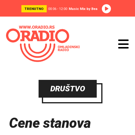
TRENUTNO
00:06 - 12:00
Music Mix by Bea
DRUŠTVO
Cene stanova