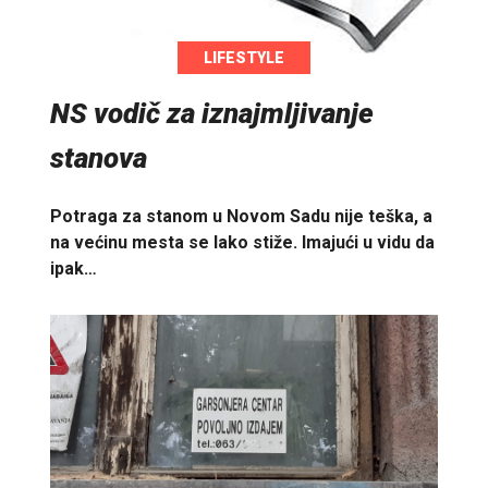
LIFESTYLE
NS vodič za iznajmljivanje
stanova
Potraga za stanom u Novom Sadu nije teška, a
na većinu mesta se lako stiže. Imajući u vidu da
ipak…