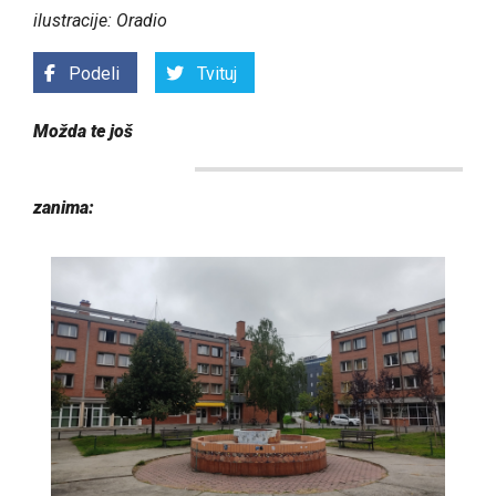
ilustracije: Oradio
Podeli
Tvituj
Možda te još
zanima: