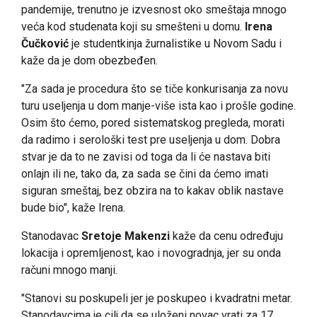
pandemije, trenutno je izvesnost oko smeštaja mnogo
veća kod studenata koji su smešteni u domu.
Irena
Čučković
je studentkinja žurnalistike u Novom Sadu i
kaže da je dom obezbeđen.
"Za sada je procedura što se tiče konkurisanja za novu
turu useljenja u dom manje-više ista kao i prošle godine.
Osim što ćemo, pored sistematskog pregleda, morati
da radimo i serološki test pre useljenja u dom. Dobra
stvar je da to ne zavisi od toga da li će nastava biti
onlajn ili ne, tako da, za sada se čini da ćemo imati
siguran smeštaj, bez obzira na to kakav oblik nastave
bude bio", kaže Irena.
Stanodavac
Sretoje Makenzi
kaže da cenu određuju
lokacija i opremljenost, kao i novogradnja, jer su onda
računi mnogo manji.
"Stanovi su poskupeli jer je poskupeo i kvadratni metar.
Stanodavcima je cilj da se uloženi novac vrati za 17