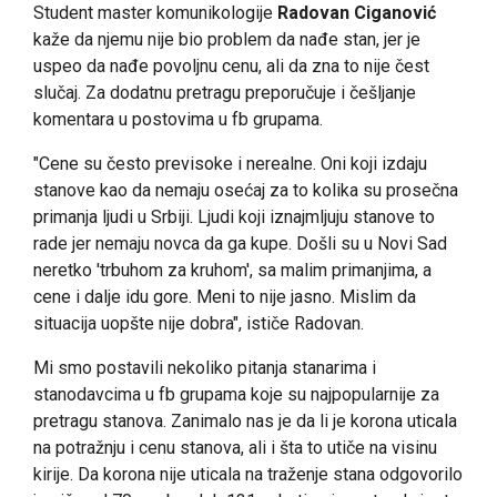
Student master komunikologije
Radovan Ciganović
kaže da njemu nije bio problem da nađe stan, jer je
uspeo da nađe povoljnu cenu, ali da zna to nije čest
slučaj. Za dodatnu pretragu preporučuje i češljanje
komentara u postovima u fb grupama.
"Cene su često previsoke i nerealne. Oni koji izdaju
stanove kao da nemaju osećaj za to kolika su prosečna
primanja ljudi u Srbiji. Ljudi koji iznajmljuju stanove to
rade jer nemaju novca da ga kupe. Došli su u Novi Sad
neretko 'trbuhom za kruhom', sa malim primanjima, a
cene i dalje idu gore. Meni to nije jasno. Mislim da
situacija uopšte nije dobra", ističe Radovan.
Mi smo postavili nekoliko pitanja stanarima i
stanodavcima u fb grupama koje su najpopularnije za
pretragu stanova. Zanimalo nas je da li je korona uticala
na potražnju i cenu stanova, ali i šta to utiče na visinu
kirije. Da korona nije uticala na traženje stana odgovorilo