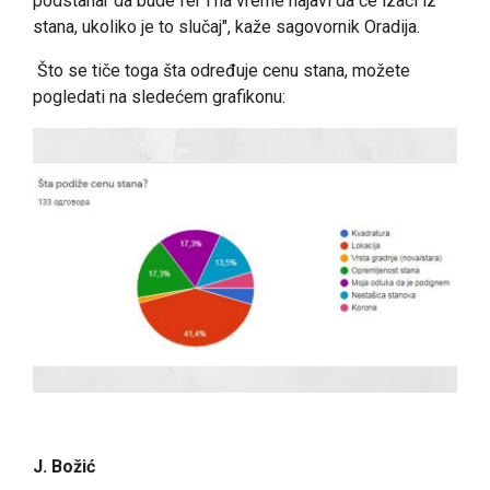
podstanar da bude fer i na vreme najavi da će izaći iz
stana, ukoliko je to slučaj", kaže sagovornik Oradija.
Što se tiče toga šta određuje cenu stana, možete
pogledati na sledećem grafikonu:
J. Božić