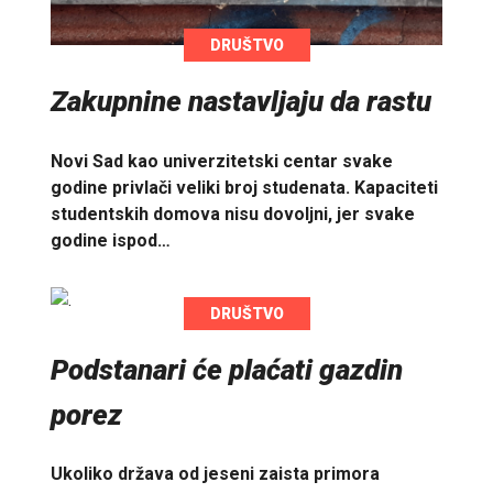
DRUŠTVO
Zakupnine nastavljaju da rastu
Novi Sad kao univerzitetski centar svake
godine privlači veliki broj studenata. Kapaciteti
studentskih domova nisu dovoljni, jer svake
godine ispod…
DRUŠTVO
Podstanari će plaćati gazdin
porez
Ukoliko država od jeseni zaista primora