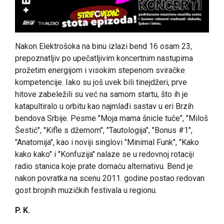
Nakon Elektrošoka na binu izlazi bend 16 osam 23,
prepoznatljiv po upečatljivim koncertnim nastupima
prožetim energijom i visokim stepenom sviračke
kompetencije. Iako su još uvek bili tinejdžeri, prve
hitove zabeležili su već na samom startu, što ih je
katapultiralo u orbitu kao najmlađi sastav u eri Brzih
bendova Srbije. Pesme "Moja mama šnicle tuče", "Miloš
Šestić", "Kifle s džemom", "Tautologija", "Bonus #1",
"Anatomija", kao i noviji singlovi "Minimal Funk", "Kako
kako kako" i "Konfuzija" nalaze se u redovnoj rotaciji
radio stanica koje prate domaću alternativu. Bend je
nakon povratka na scenu 2011. godine postao redovan
gost brojnih muzičkih festivala u regionu.
P. K.