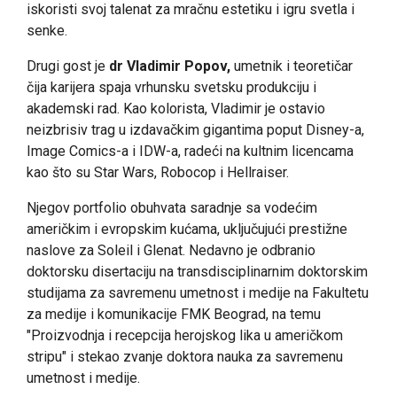
iskoristi svoj talenat za mračnu estetiku i igru svetla i
senke.
Drugi gost je
dr Vladimir Popov,
umetnik i teoretičar
čija karijera spaja vrhunsku svetsku produkciju i
akademski rad. Kao kolorista, Vladimir je ostavio
neizbrisiv trag u izdavačkim gigantima poput Disney-a,
Image Comics-a i IDW-a, radeći na kultnim licencama
kao što su Star Wars, Robocop i Hellraiser.
Njegov portfolio obuhvata saradnje sa vodećim
američkim i evropskim kućama, uključujući prestižne
naslove za Soleil i Glenat. Nedavno je odbranio
doktorsku disertaciju na transdisciplinarnim doktorskim
studijama za savremenu umetnost i medije na Fakultetu
za medije i komunikacije FMK Beograd, na temu
"Proizvodnja i recepcija herojskog lika u američkom
stripu" i stekao zvanje doktora nauka za savremenu
umetnost i medije.