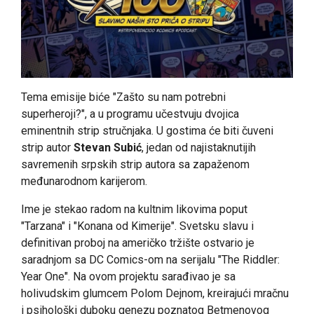
Tema emisije biće "Zašto su nam potrebni
superheroji?", a u programu učestvuju dvojica
eminentnih strip stručnjaka. U gostima će biti čuveni
strip autor
Stevan Subić
, jedan od najistaknutijih
savremenih srpskih strip autora sa zapaženom
međunarodnom karijerom.
Ime je stekao radom na kultnim likovima poput
"Tarzana" i "Konana od Kimerije". Svetsku slavu i
definitivan proboj na američko tržište ostvario je
saradnjom sa DC Comics-om na serijalu "The Riddler:
Year One". Na ovom projektu sarađivao je sa
holivudskim glumcem Polom Dejnom, kreirajući mračnu
i psihološki duboku genezu poznatog Betmenovog