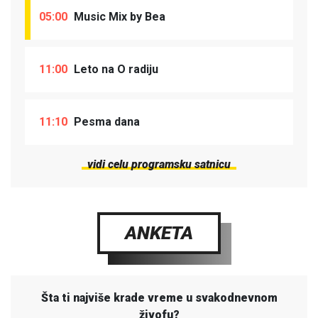
05:00
Music Mix by Bea
11:00
Leto na O radiju
11:10
Pesma dana
vidi celu programsku satnicu
ANKETA
Šta ti najviše krade vreme u svakodnevnom
živofu?