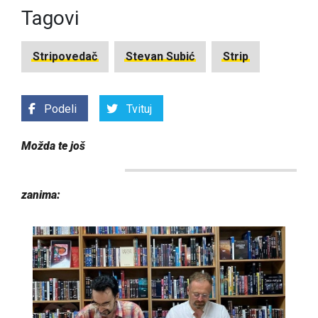
Tagovi
Stripovedač
Stevan Subić
Strip
Podeli
Tvituj
Možda te još
zanima: