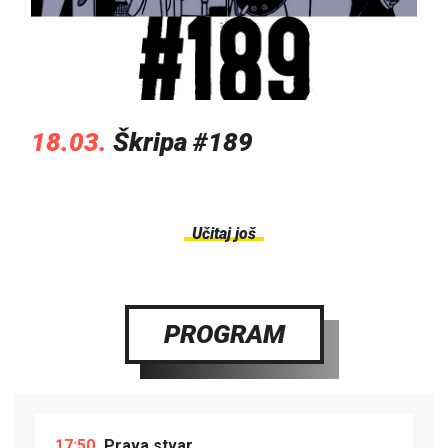
18.03.
Škripa #189
Učitaj još
PROGRAM
17:50
Prava stvar