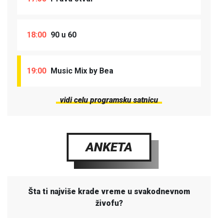
18:00
90 u 60
19:00
Music Mix by Bea
vidi celu programsku satnicu
ANKETA
Šta ti najviše krade vreme u svakodnevnom
živofu?