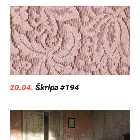
20.04.
Škripa #194