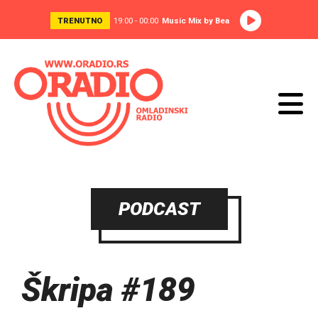
TRENUTNO
19:00 - 00:00
Music Mix by Bea
PODCAST
Škripa #189