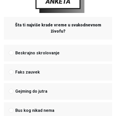
ANKETA
Šta ti najviše krade vreme u svakodnevnom
živofu?
Beskrajno skrolovanje
Faks zauvek
Gejming do jutra
Bus kog nikad nema