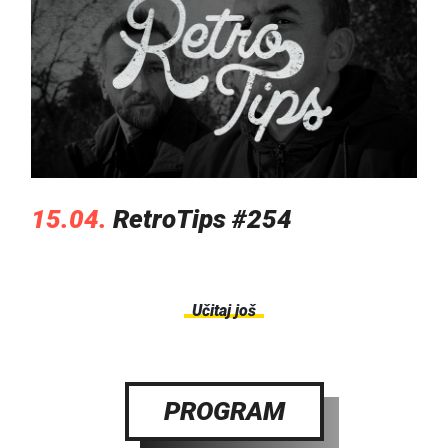
15.04.
RetroTips #254
Učitaj još
PROGRAM