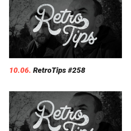
10.06.
RetroTips #258