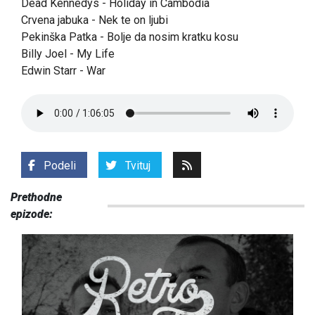
Dead Kennedys - Holiday in Cambodia
Crvena jabuka - Nek te on ljubi
Pekinška Patka - Bolje da nosim kratku kosu
Billy Joel - My Life
Edwin Starr - War
Podeli
Tvituj
Prethodne
epizode: