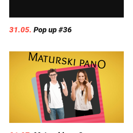
31.05.
Pop up #36