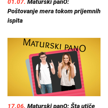
01.07.
Maturski panO:
Poštovanje mera tokom prijemnih
ispita
17.06.
Maturski panO: Šta utiče