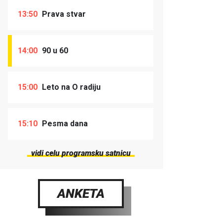
13:50
Prava stvar
14:00
90 u 60
15:00
Leto na O radiju
15:10
Pesma dana
vidi celu programsku satnicu
ANKETA