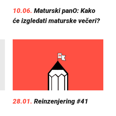
10.06.
Maturski panO: Kako
će izgledati maturske večeri?
28.01.
Reinzenjering #41