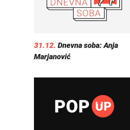
31.12.
Dnevna soba: Anja
Marjanović