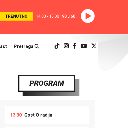
TRENUTNO
14:00 - 15:00
90 u 60
ast
Pretraga
PROGRAM
13:30
Gost O radija