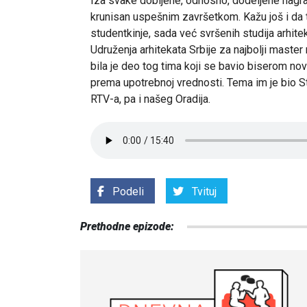
Iza svake dobijene, odnosno, dodeljene nagra
krunisan uspešnim završetkom. Kažu još i da
studentkinje, sada već svršenih studija arhi
Udruženja arhitekata Srbije za najbolji master 
bila je deo tog tima koji se bavio biserom no
prema upotrebnoj vrednosti. Tema im je bio S
RTV-a, pa i našeg Oradija.
Podeli
Tvituj
Prethodne epizode: