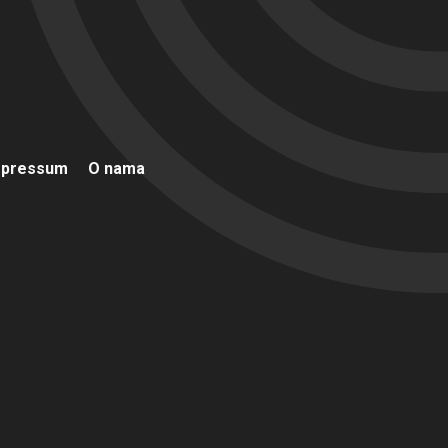
mpressum
O nama