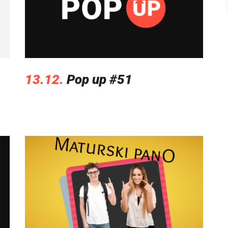
13.12.
Pop up #51