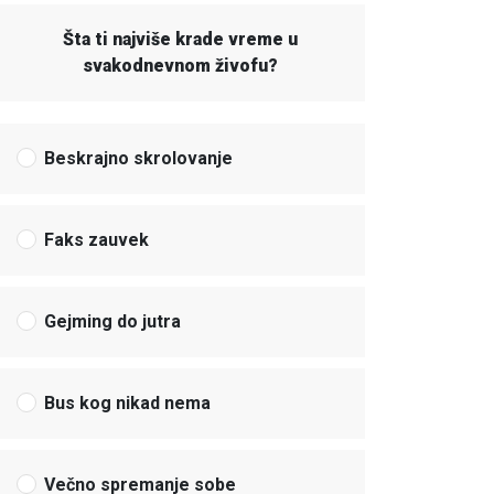
Šta ti najviše krade vreme u
svakodnevnom živofu?
Beskrajno skrolovanje
Faks zauvek
Gejming do jutra
Bus kog nikad nema
Večno spremanje sobe