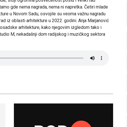
de, stoji ogromna posvećenost poslu i veliki rad
 tamo gde nema nagrada, nema ni napretka. Četiri mlade
tekture u Novom Sadu, osvojile su veoma važnu nagradu
rad iz oblasti arhitekture u 2022. godini. Anja Marjanović
vosadske arhitekture, kako njegovim izgledom tako i
tudio M, nekadašnji dom radijskog i muzičkog sektora