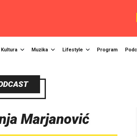
Kultura
Muzika
Lifestyle
Program
Podc
ODCAST
nja Marjanović