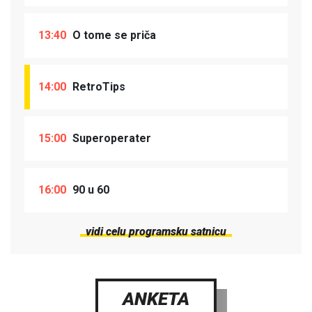
13:40
O tome se priča
14:00
RetroTips
15:00
Superoperater
16:00
90 u 60
vidi celu programsku satnicu
ANKETA