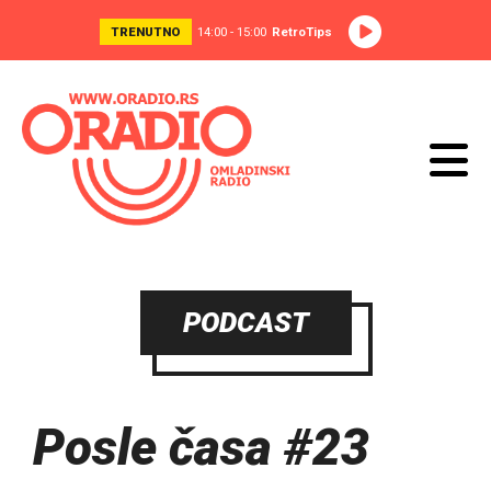
TRENUTNO
14:00 - 15:00
RetroTips
PODCAST
Posle časa #23