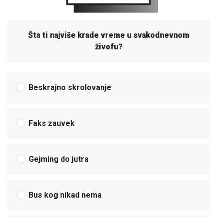
Šta ti najviše krade vreme u svakodnevnom
živofu?
Beskrajno skrolovanje
Faks zauvek
Gejming do jutra
Bus kog nikad nema