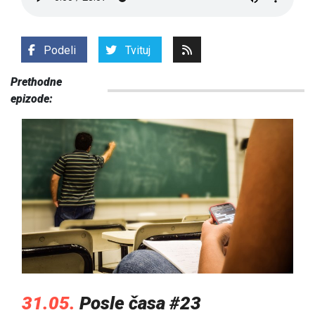
Podeli
Tvituj
Prethodne
epizode:
31.05.
Posle časa #23