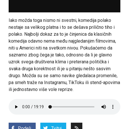
Iako možda toga nismo ni svestni, komedija polako
nestaje sa velikog platna i to se dešava prilično tiho i
polako. Najbolji dokaz za to je činjenica da klasičnih
komedija odavno nema među najgledanijim filmovima,
niti u Americi niti na svetkom nivou. Pokušaćemo da
saznamo zbog čega je tako, odnosno da li je glavno
uzrok svega društvena klima i preterana politička i
svaka druga korektnost ili je u pitanju nešto sasvim
drugo. Možda su se samo navike gledalaca promenile,
pa smeh traže na Instagramu, TikToku ili stend-apovima
ili jednostavno više vole reprize.
Podeli
Tvituj