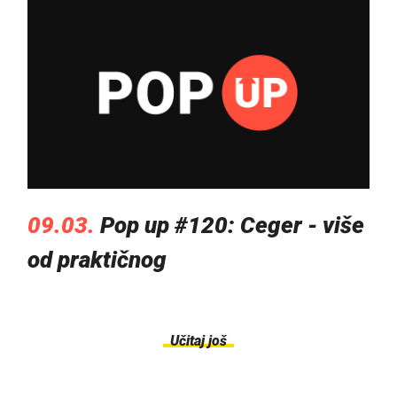
09.03.
Pop up #120: Ceger - više
od praktičnog
Učitaj još