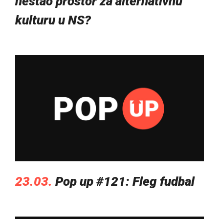
nestao prostor za alternativnu
kulturu u NS?
23.03.
Pop up #121: Fleg fudbal