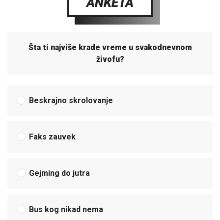
ANKETA
Šta ti najviše krade vreme u svakodnevnom
živofu?
Beskrajno skrolovanje
Faks zauvek
Gejming do jutra
Bus kog nikad nema