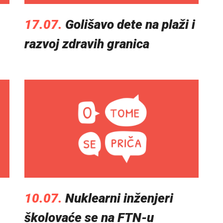
17.07.
Golišavo dete na plaži i
razvoj zdravih granica
10.07.
Nuklearni inženjeri
školovaće se na FTN-u