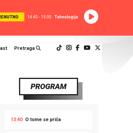
RENUTNO
14:40 - 15:00
Tehnologija
ast
Pretraga
PROGRAM
13:40
O tome se priča