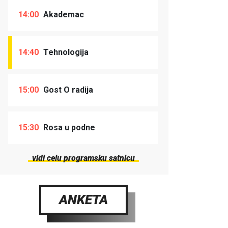
14:00
Akademac
14:40
Tehnologija
15:00
Gost O radija
15:30
Rosa u podne
vidi celu programsku satnicu
ANKETA