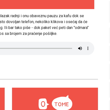
ilazak radnji i onu obaveznu pauzu za kafu dok se
to dovoljan telefon, nekoliko klikova i osećaj da će
. Ili bar tako piše - dok paket već peti dan "odmara"
os sa brojem za praćenje pošiljke.