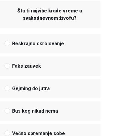
Šta ti najviše krade vreme u
svakodnevnom živofu?
Beskrajno skrolovanje
Faks zauvek
Gejming do jutra
Bus kog nikad nema
Večno spremanje sobe