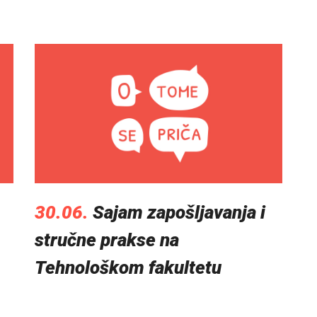
30.06.
Sajam zapošljavanja i
stručne prakse na
Tehnološkom fakultetu