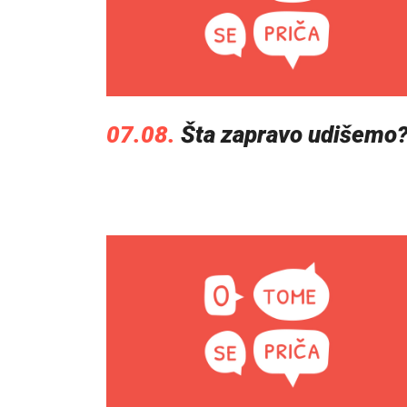
07.08.
Šta zapravo udišemo