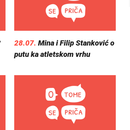
?
28.07.
Mina i Filip Stanković o
putu ka atletskom vrhu