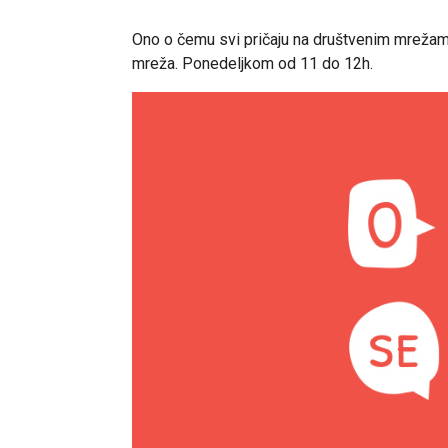
Ono o čemu svi pričaju na društvenim mrežama. 
mreža. Ponedeljkom od 11 do 12h.