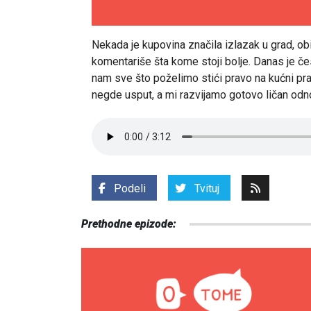
Nekada je kupovina značila izlazak u grad, ob
komentariše šta kome stoji bolje. Danas je čes
nam sve što poželimo stići pravo na kućni prag
negde usput, a mi razvijamo gotovo ličan odn
Podeli
Tvituj
Prethodne epizode: