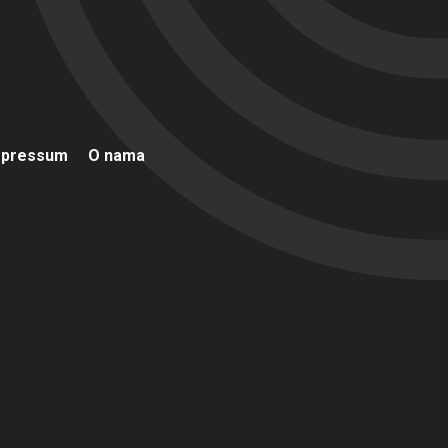
mpressum
O nama