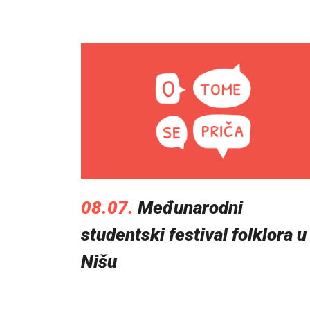
08.07.
Međunarodni
studentski festival folklora u
Nišu