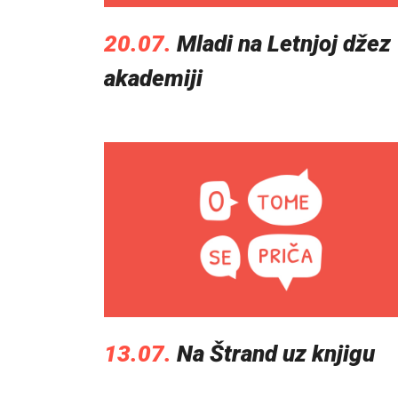
20.07.
Mladi na Letnjoj džez
akademiji
13.07.
Na Štrand uz knjigu