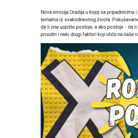
Nova emisija Oradija u kojoj sa pripadnicima 
temama iz svakodnevnog života. Pokušavamo da
da li one uopšte postoje, a ako postoje - da l
prisutni i neki drugi faktori koji utiču na naše 