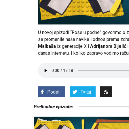
U novoj epizodi “Rose u podne” govorimo o zd
se promenile naše navike i odnos prema zdra
Malbaša
iz generacije X i
Adrijanom Bijelić
i
danas internetu. I koliko zapravo vodimo raču
Podeli
Tvituj
Prethodne epizode: