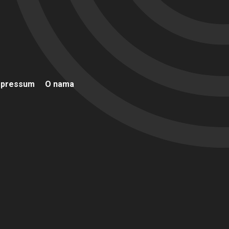
mpressum
O nama