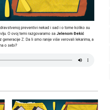
ravstvenoj preventivi nekad i sad i o tome koliko su
vlju. O ovoj temi razgovaramo sa
Jelenom Đekić
z generacije Z. Da li smo ranije više verovali lekarima, a
na o sebi?