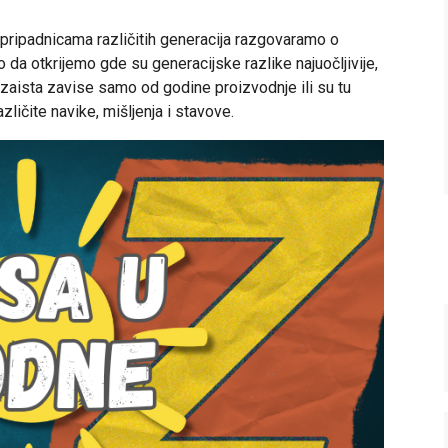
i pripadnicama različitih generacija razgovaramo o
 otkrijemo gde su generacijske razlike najuočljivije,
i zaista zavise samo od godine proizvodnje ili su tu
različite navike, mišljenja i stavove.