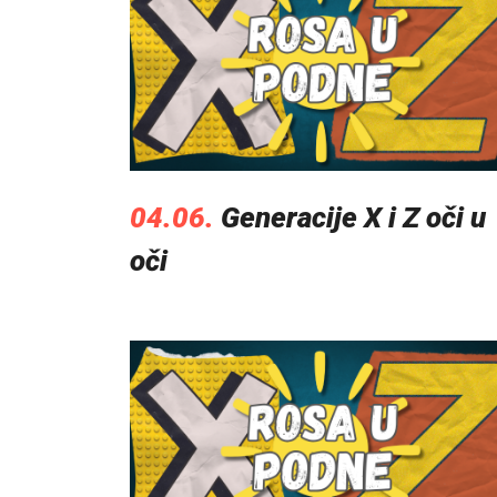
04.06.
Generacije X i Z oči u
oči