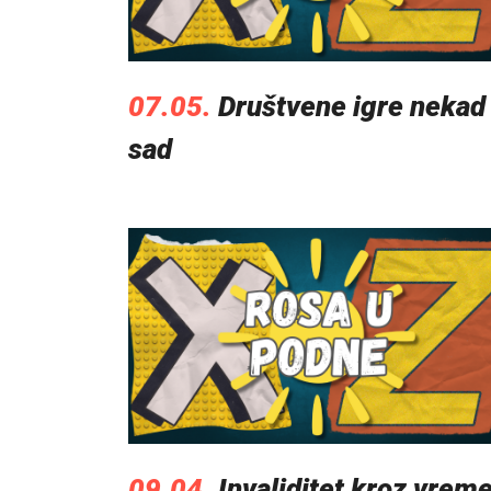
07.05.
Društvene igre nekad 
sad
09.04.
Invaliditet kroz vreme