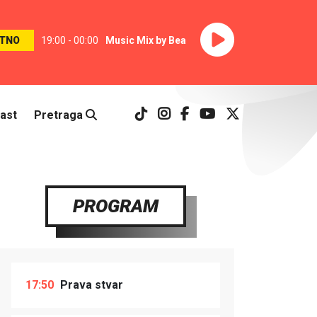
TNO
19:00 - 00:00
Music Mix by Bea
ast
Pretraga
PROGRAM
17:50
Prava stvar