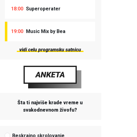
18:00
Superoperater
19:00
Music Mix by Bea
vidi celu programsku satnicu
ANKETA
Šta ti najviše krade vreme u
svakodnevnom živofu?
Beskrajno skrolovanje