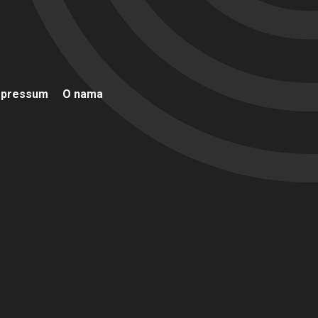
mpressum
O nama