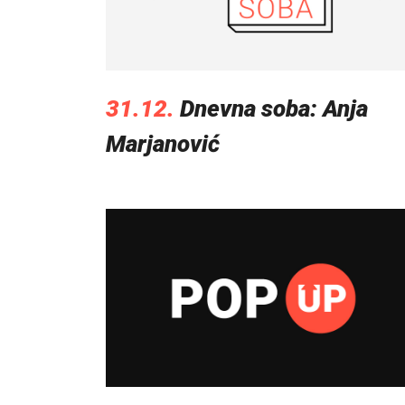
31.12.
Dnevna soba: Anja
Marjanović