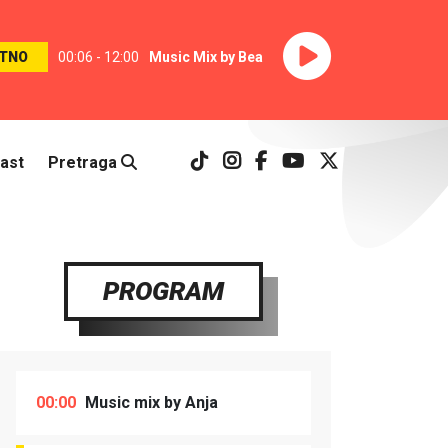
TNO
00:06 - 12:00
Music Mix by Bea
ast
Pretraga
PROGRAM
00:00
Music mix by Anja