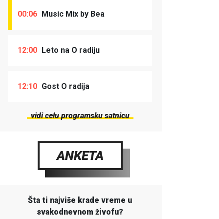
00:06
Music Mix by Bea
12:00
Leto na O radiju
12:10
Gost O radija
vidi celu programsku satnicu
ANKETA
Šta ti najviše krade vreme u
svakodnevnom živofu?