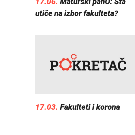
17.06.
Maturski panO: Šta
utiče na izbor fakulteta?
17.03.
Fakulteti i korona