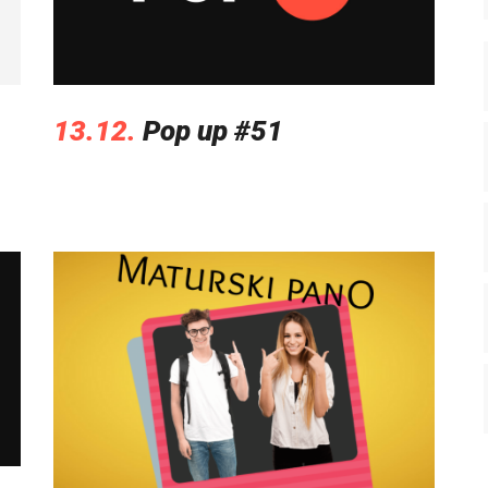
13.12.
Pop up #51