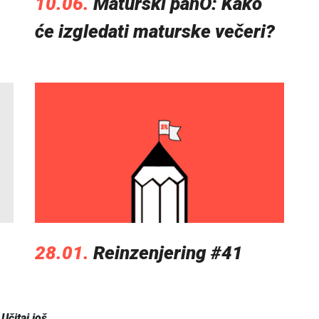
10.06.
Maturski panO: Kako
će izgledati maturske večeri?
28.01.
Reinzenjering #41
Učitaj još