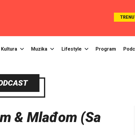
TRENU
Kultura
Muzika
Lifestyle
Program
Podc
ODCAST
om & Mlađom (Sa