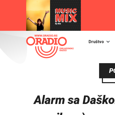
Društvo
P
Alarm sa Dašk