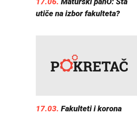
17.06.
Maturski panO: Šta
utiče na izbor fakulteta?
17.03.
Fakulteti i korona