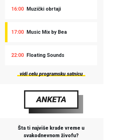
16:00
Muzički obrtaji
17:00
Music Mix by Bea
22:00
Floating Sounds
vidi celu programsku satnicu
ANKETA
Šta ti najviše krade vreme u
svakodnevnom živofu?