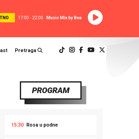
TNO
17:00 - 22:00
Music Mix by Bea
ast
Pretraga
PROGRAM
15:30
Rosa u podne