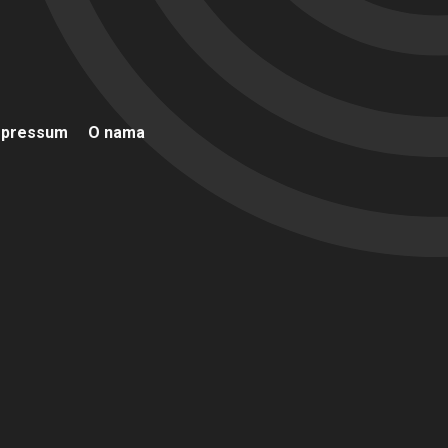
mpressum
O nama