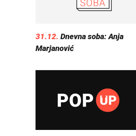
31.12.
Dnevna soba: Anja
Marjanović