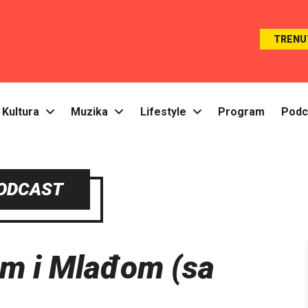
TRENU
Kultura
Muzika
Lifestyle
Program
Podc
ODCAST
m i Mlađom (sa