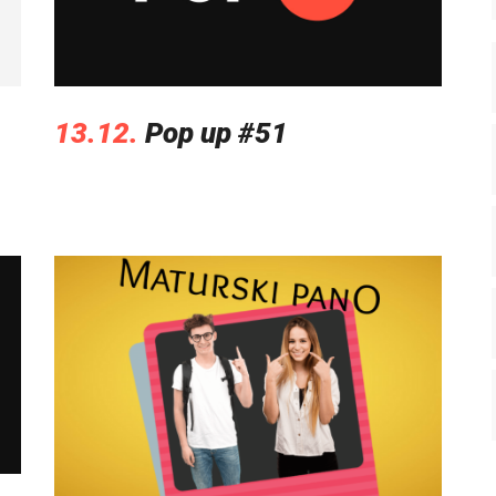
13.12.
Pop up #51