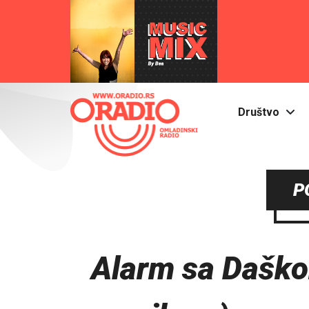
Društvo
P
Alarm sa Daško