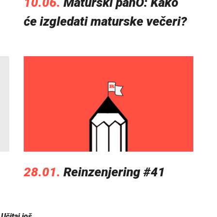
10.06.
Maturski panO: Kako
će izgledati maturske večeri?
28.01.
Reinzenjering #41
Učitaj još