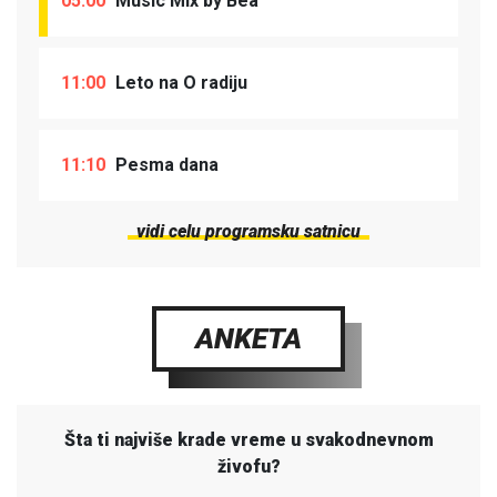
05:00
Music Mix by Bea
11:00
Leto na O radiju
11:10
Pesma dana
vidi celu programsku satnicu
ANKETA
Šta ti najviše krade vreme u svakodnevnom
živofu?