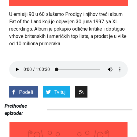
U emisiji 90 u 60 slušamo Prodigy i njihov treći album
Fat of the Land koji je objavljen 30. juna 1997. ya XL
recordings. Album je pokupio odlične kritike i dostigao
vrhove britanskih i američkih top lista, a prodat je u više
od 10 miliona primeraka.
Podeli
Tvituj
Prethodne
epizode: