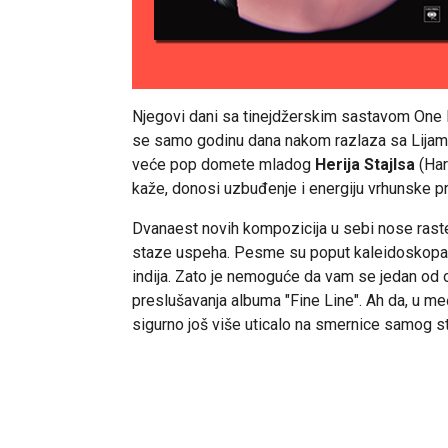
Njegovi dani sa tinejdžerskim sastavom One D
se samo godinu dana nakom razlaza sa Lijamo
veće pop domete mladog
Herija Stajlsa
(Har
kaže, donosi uzbuđenje i energiju vrhunske pr
Dvanaest novih kompozicija u sebi nose ras
staze uspeha. Pesme su poput kaleidoskopa pr
indija. Zato je nemoguće da vam se jedan od 
preslušavanja albuma "Fine Line". Ah da, u m
sigurno još više uticalo na smernice samog 