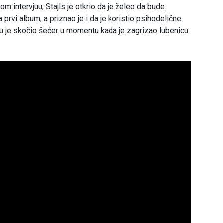
nom intervjuu,
Stajls je otkrio da je želeo da bude
a prvi album, a priznao je i da je koristio psihodelične
 je skočio šećer u momentu kada je zagrizao lubenicu