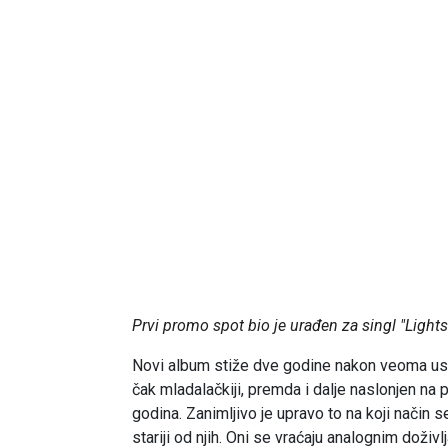
Prvi promo spot bio je urađen za singl "Light
Novi album stiže dve godine nakon veoma uspeš
čak mladalačkiji, premda i dalje naslonjen na 
godina. Zanimljivo je upravo to na koji način
stariji od njih. Oni se vraćaju analognim doži