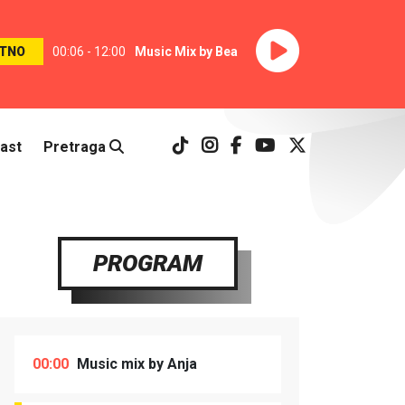
TNO
00:06 - 12:00
Music Mix by Bea
ast
Pretraga
PROGRAM
00:00
Music mix by Anja