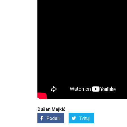
Dušan Majkić
Podeli
Tvituj