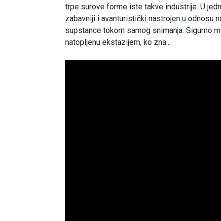
trpe surove forme iste takve industrije. U jed
zabavniji i avanturistički nastrojen u odnosu n
supstance tokom samog snimanja. Sigurno mu
natopljenu ekstazijem, ko zna...