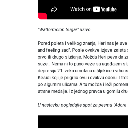
"Wattermelon Sugar" uživo
Pored poleta i velikog znanja, Heri nas je sve
and feeling sad". Posle ovakve izjave zaista se
prvo ili drugo slušanje. Možda Heri peva da z
suze... Nema ni to puno veze sa ugođajem sluš
depresiju 21. veka umotanu u šljokice i vrhu
Kesidi koji je prigrlio ovu i ovakvu odoru. I tr
po sigurnim ulicama. A tu možda i leži pomenu
strane medalje. Iz jednog pravca u gomilu dru
U nastavku pogledajte spot za pesmu "Adore 