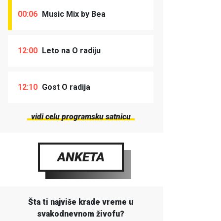
00:06
Music Mix by Bea
12:00
Leto na O radiju
12:10
Gost O radija
vidi celu programsku satnicu
ANKETA
Šta ti najviše krade vreme u
svakodnevnom živofu?