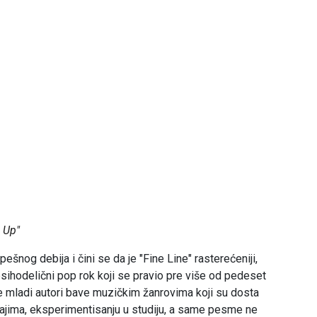
s Up"
nog debija i čini se da je "Fine Line" rasterećeniji,
psihodelični pop rok koji se pravio pre više od pedeset
 se mladi autori bave muzičkim žanrovima koji su dosta
vljajima, eksperimentisanju u studiju, a same pesme ne