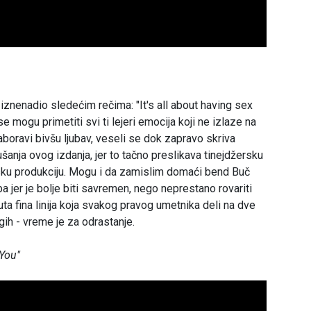
 iznenadio sledećim rečima: "It's all about having sex
 mogu primetiti svi ti lejeri emocija koji ne izlaze na
aboravi bivšu ljubav, veseli se dok zapravo skriva
anja ovog izdanja, jer to tačno preslikava tinejdžersku
nsku produkciju. Mogu i da zamislim domaći bend Buč
eba jer je bolje biti savremen, nego neprestano rovariti
ta fina linija koja svakog pravog umetnika deli na dve
gih - vreme je za odrastanje.
You"