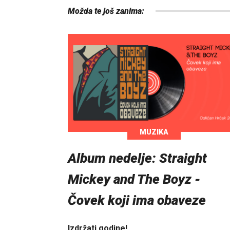
Možda te još zanima:
MUZIKA
Album nedelje: Straight
Mickey and The Boyz -
Čovek koji ima obaveze
Izdržati godine!