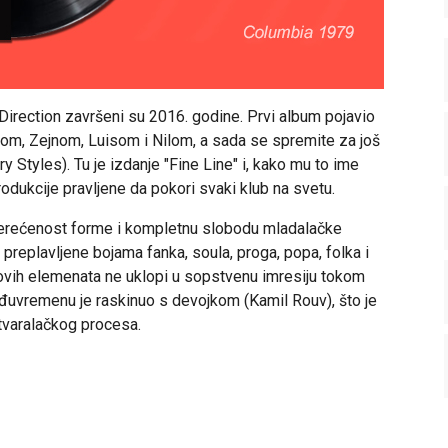
irection završeni su 2016. godine. Prvi album pojavio
m, Zejnom, Luisom i Nilom, a sada se spremite za još
ry Styles). Tu je izdanje "Fine Line" i, kako mu to ime
odukcije pravljene da pokori svaki klub na svetu.
terećenost forme i kompletnu slobodu mladalačke
eplavljene bojama fanka, soula, proga, popa, folka i
ovih elemenata ne uklopi u sopstvenu imresiju tokom
eđuvremenu je raskinuo s devojkom (Kamil Rouv), što je
stvaralačkog procesa.