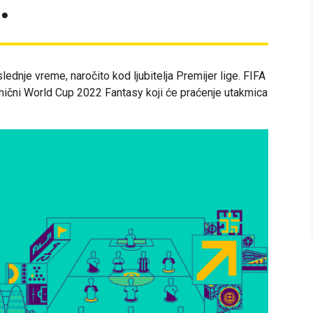
.
lednje vreme, naročito kod ljubitelja Premijer lige. FIFA
anični World Cup 2022 Fantasy koji će praćenje utakmica