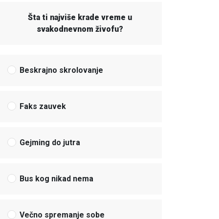
Šta ti najviše krade vreme u
svakodnevnom živofu?
Beskrajno skrolovanje
Faks zauvek
Gejming do jutra
Bus kog nikad nema
Večno spremanje sobe