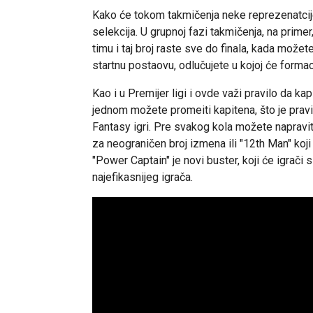
Kako će tokom takmičenja neke reprezenatcije i
selekcija. U grupnoj fazi takmičenja, na prime
timu i taj broj raste sve do finala, kada može
startnu postaovu, odlučujete u kojoj će formaci
Kao i u Premijer ligi i ovde važi pravilo da k
jednom možete promeiti kapitena, što je pra
Fantasy igri. Pre svakog kola možete napraviti 
za neograničen broj izmena ili "12th Man" koj
"Power Captain" je novi buster, koji će igrači 
najefikasnijeg igrača.