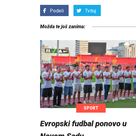
Podeli
Tvituj
Možda te još zanima:
SPORT
Evropski fudbal ponovo u
Novom Sadu