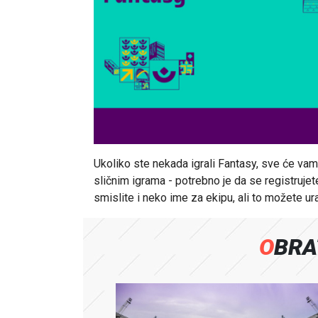
Ukoliko ste nekada igrali Fantasy, sve će vam b
sličnim igrama - potrebno je da se registruj
smislite i neko ime za ekipu, ali to možete ur
OBR