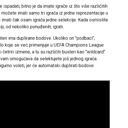
spadati, bitno je da imate igrače iz što više različitih
r, možete imati samo tri igrača iz jedne reprezentacije u
te imati čak osam igrača jedne selekcije. Kada osmislite
ji, od nekoliko ponuđenih, igrati.
apiten ima duplirane bodove. Ukoliko on "podbaci",
vilo koje se već primenjuje u UEFA Champions League
četriri izmene, a tu su različiti busteri kao "wildcard"
i vam omogućava da selektujete još jednog igrača.
sigurno voleti, jer će automatski duplirati bodove