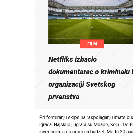
FILM
Netfliks izbacio
dokumentarac o kriminalu 
organizaciji Svetskog
prvenstva
Pri formiranju ekipe na raspolaganju imate bu
igrača. Najskuplji igrači su Mbape, Kejn i De B
investicija, s obzirom na budžet. Među 20 najs