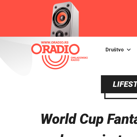
Društvo
LIFES
World Cup Fanta