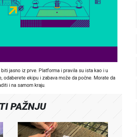
iti jasno iz prve. Platforma i pravila su ista kao i u
ete, odaberete ekipu i zabava može da počne. Morate da
aditi i na samom kraju.
ATI PAŽNJU