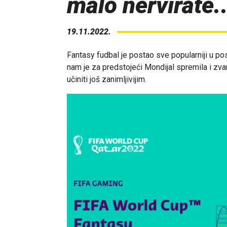
malo nervirate..
19.11.2022.
Fantasy fudbal je postao sve popularniji u pos
nam je za predstojeći Mondijal spremila i zv
učiniti još zanimljivijim.