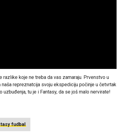
tne razlike koje ne treba da vas zamaraju. Prvenstvo u
a naša repreznatcija svoju ekspediciju počinje u četvrtak
o uzbuđenja, tu je i Fantasy, da se još malo nervirate!
tasy fudbal