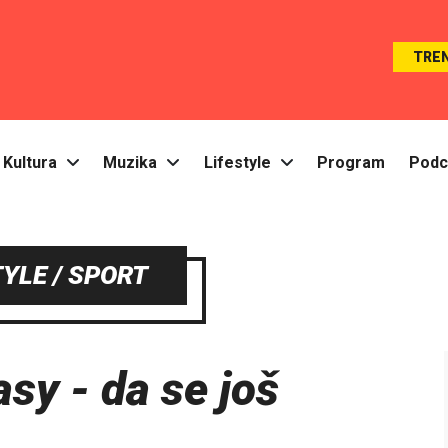
TRE
Kultura
Muzika
Lifestyle
Program
Podc
TYLE / SPORT
sy - da se još