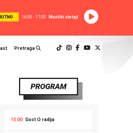
NUTNO
16:00 - 17:00
Muzički obrtaji
ast
Pretraga
PROGRAM
15:00
Gost O radija