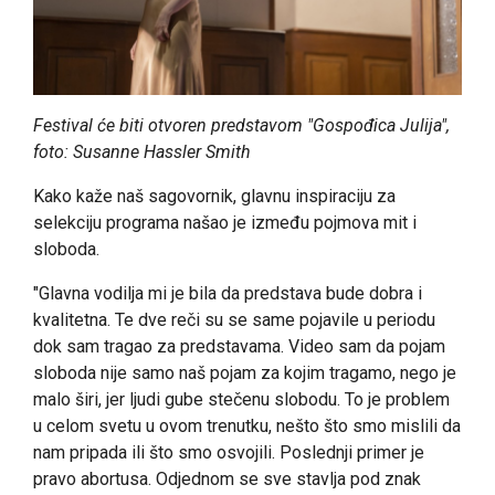
Festival će biti otvoren predstavom "Gospođica Julija",
foto: Susanne Hassler Smith
Kako kaže naš sagovornik, glavnu inspiraciju za
selekciju programa našao je između pojmova mit i
sloboda.
"Glavna vodilja mi je bila da predstava bude dobra i
kvalitetna. Te dve reči su se same pojavile u periodu
dok sam tragao za predstavama. Video sam da pojam
sloboda nije samo naš pojam za kojim tragamo, nego je
malo širi, jer ljudi gube stečenu slobodu. To je problem
u celom svetu u ovom trenutku, nešto što smo mislili da
nam pripada ili što smo osvojili. Poslednji primer je
pravo abortusa. Odjednom se sve stavlja pod znak