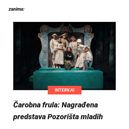
zanima:
INTERVJU
Čarobna frula: Nagrađena
predstava Pozorišta mladih