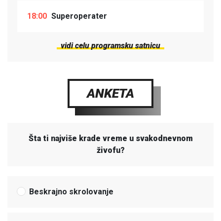
18:00
Superoperater
vidi celu programsku satnicu
ANKETA
Šta ti najviše krade vreme u svakodnevnom
živofu?
Beskrajno skrolovanje