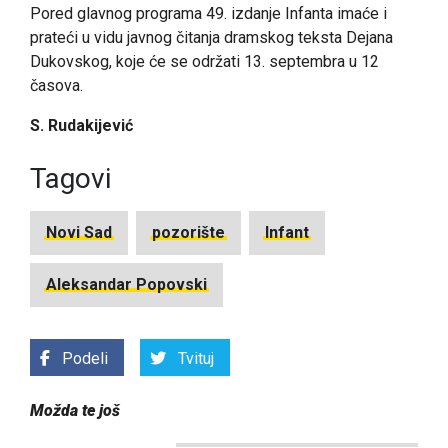
Pored glavnog programa 49. izdanje Infanta imaće i
prateći u vidu javnog čitanja dramskog teksta Dejana
Dukovskog, koje će se održati 13. septembra u 12
časova.
S. Rudakijević
Tagovi
Novi Sad
pozorište
Infant
Aleksandar Popovski
Podeli
Tvituj
Možda te još