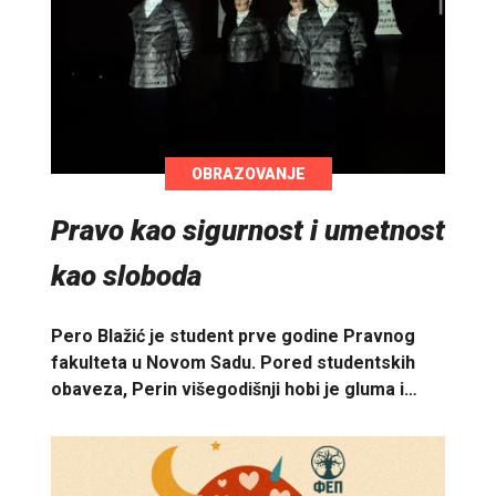
OBRAZOVANJE
Pravo kao sigurnost i umetnost
kao sloboda
Pero Blažić je student prve godine Pravnog
fakulteta u Novom Sadu. Pored studentskih
obaveza, Perin višegodišnji hobi je gluma i…