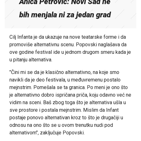
Anica Petrović: Novi Sad ne
bih menjala ni za jedan grad
Cilj Infanta je da ukazuje na nove teatarske forme i da
promoviše alternativnu scenu. Popovski naglašava da
ove godine festival ide u jednom drugom smeru kada je
u pitanju alternativa.
"Čini mi se da je klasično alternativno, na koje smo
navikli da je deo festivala, u međuvremenu postalo
mejnstrim. Pomešala se ta granica. Po meni je ono što
je alternativno dobro ispričana priča, koju odavno već ne
vidim na sceni. Baš zbog toga što je alternativa ušla u
sve prostore i postala mejnstrim. Mislim da Infant
postaje ponovo alternativan kroz to što je drugačiji u
odnosu na ono što se u ovom trenutku nudi pod
alternativom", zaključuje Popovski.