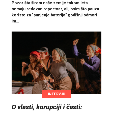
Pozorišta širom naše zemlje tokom leta
nemaju redovan repertoar, ali, osim što pauzu
koriste za "punjenje baterija" godišnji odmori
im…
INTERVJU
O vlasti, korupciji i časti: