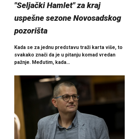
"Seljački Hamlet" za kraj
uspešne sezone Novosadskog
pozorišta
Kada se za jednu predstavu traži karta više, to
svakako znači da je u pitanju komad vredan
pažnje. Međutim, kada…