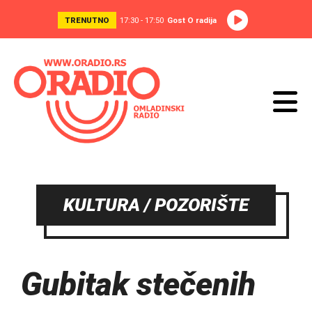
TRENUTNO
17:30 - 17:50
Gost O radija
KULTURA / POZORIŠTE
Gubitak stečenih