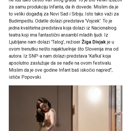
za samu produkciju Infanta, da ih dovede. Mislim da je
to veliki događaj za Novi Sad i Srbiju. Isto tako važi za
Budimpeštu. Odatle dolazi predstava 'Vojcek'. To je
jedna kvalitetna predstava koja dolazi iz Nacionalnog
teatra koji ima fantastični ansambl mladih ljudi. Iz
Ljubljane nam dolazi 'Talog', režiser
Žiga Divjak
je u
ovom trenutku nešto najaktuelnije što Slovenija ima od
autora. Iz SNP-a nam dolazi predstava 'Kafka' koja
apsolutno zaslužuje da se nađe na ovom festivalu.
Mislim da je ove godine Infant baš iskočio napred",
ističe Popovski.