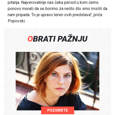
pitanja. Najverovatnije nas čeka period u kom ćemo
ponovo morati da se borimo za nešto što smo mislili da
nam pripada. To je upravo teren ovih predstava", priča
Popovski.
OBRATI PAŽNJU
POZORIŠTE