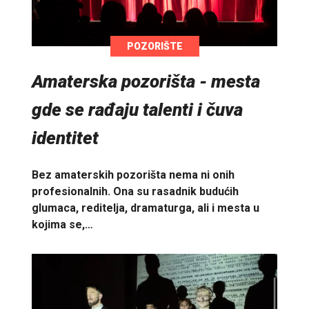
POZORIŠTE
Amaterska pozorišta - mesta
gde se rađaju talenti i čuva
identitet
Bez amaterskih pozorišta nema ni onih
profesionalnih. Ona su rasadnik budućih
glumaca, reditelja, dramaturga, ali i mesta u
kojima se,…