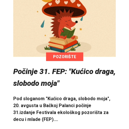
POZORIŠTE
Počinje 31. FEP: "Kućico draga,
slobodo moja"
Pod sloganom "Kućico draga, slobodo moja",
20. avgusta u Bačkoj Palanci počinje
31.izdanje Festivala ekološkog pozorišta za
decu i mlade (FEP).…