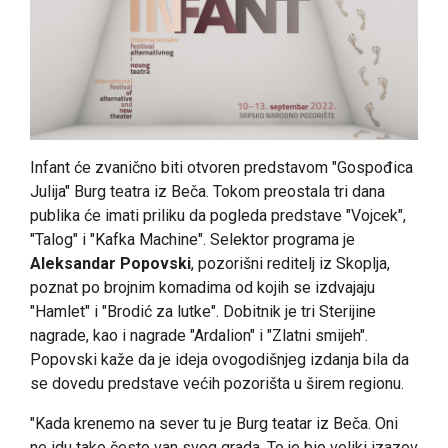
Infant će zvanično biti otvoren predstavom "Gospođica
Julija" Burg teatra iz Beča. Tokom preostala tri dana
publika će imati priliku da pogleda predstave "Vojcek",
"Talog" i "Kafka Machine". Selektor programa je
Aleksandar Popovski
, pozorišni reditelj iz Skoplja,
poznat po brojnim komadima od kojih se izdvajaju
"Hamlet" i "Brodić za lutke". Dobitnik je tri Sterijine
nagrade, kao i nagrade "Ardalion" i "Zlatni smijeh".
Popovski kaže da je ideja ovogodišnjeg izdanja bila da
se dovedu predstave većih pozorišta u širem regionu.
"Kada krenemo na sever tu je Burg teatar iz Beča. Oni
ne idu tako često van svog grada. To je bio veliki izazov