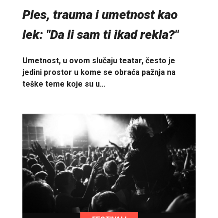
Ples, trauma i umetnost kao
lek: "Da li sam ti ikad rekla?"
Umetnost, u ovom slučaju teatar, često je
jedini prostor u kome se obraća pažnja na
teške teme koje su u…