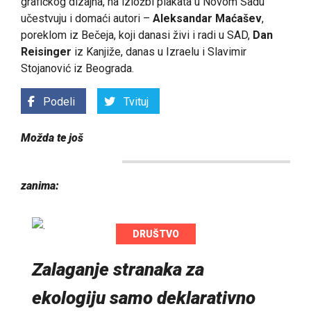
grafičkog dizajna, na izložbi plakata u Novom Sadu
učestvuju i domaći autori –
Aleksandar Maćašev
,
poreklom iz Bečeja, koji danasi živi i radi u SAD,
Dan
Reisinger
iz Kanjiže, danas u Izraelu i Slavimir
Stojanović iz Beograda.
Podeli
Tvituj
Možda te još
zanima:
DRUŠTVO
Zalaganje stranaka za
ekologiju samo deklarativno