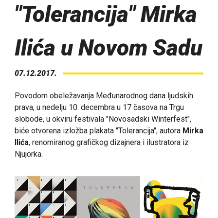
"Tolerancija" Mirka
Ilića u Novom Sadu
07.12.2017.
Povodom obeležavanja Međunarodnog dana ljudskih
prava, u nedelju 10. decembra u 17 časova na Trgu
slobode, u okviru festivala "Novosadski Winterfest",
biće otvorena izložba plakata "Tolerancija", autora
Mirka
Ilića
, renomiranog grafičkog dizajnera i ilustratora iz
Njujorka.