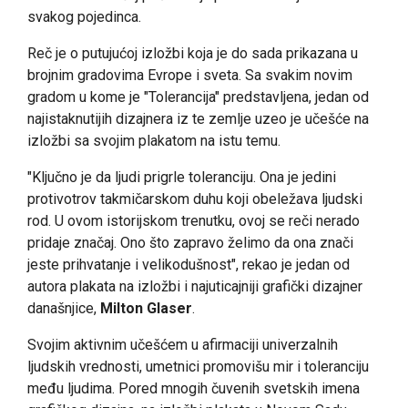
svakog pojedinca.
Reč je o putujućoj izložbi koja je do sada prikazana u
brojnim gradovima Evrope i sveta. Sa svakim novim
gradom u kome je "Tolerancija" predstavljena, jedan od
najistaknutijih dizajnera iz te zemlje uzeo je učešće na
izložbi sa svojim plakatom na istu temu.
"Ključno je da ljudi prigrle toleranciju. Ona je jedini
protivotrov takmičarskom duhu koji obeležava ljudski
rod. U ovom istorijskom trenutku, ovoj se reči nerado
pridaje značaj. Ono što zapravo želimo da ona znači
jeste prihvatanje i velikodušnost", rekao je jedan od
autora plakata na izložbi i najuticajniji grafički dizajner
današnjice,
Milton Glaser
.
Svojim aktivnim učešćem u afirmaciji univerzalnih
ljudskih vrednosti, umetnici promovišu mir i toleranciju
među ljudima. Pored mnogih čuvenih svetskih imena