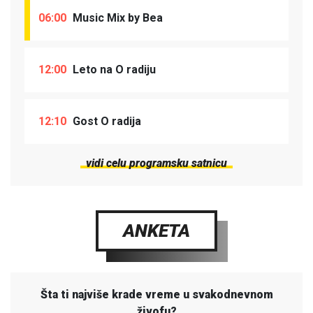
06:00
Music Mix by Bea
12:00
Leto na O radiju
12:10
Gost O radija
vidi celu programsku satnicu
ANKETA
Šta ti najviše krade vreme u svakodnevnom
živofu?