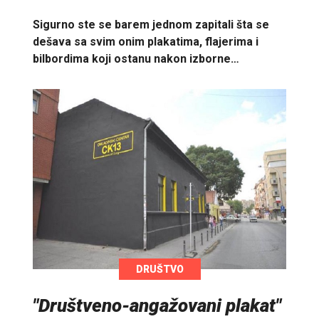
Sigurno ste se barem jednom zapitali šta se
dešava sa svim onim plakatima, flajerima i
bilbordima koji ostanu nakon izborne…
DRUŠTVO
"Društveno-angažovani plakat"