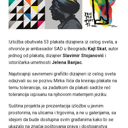
Izložba obuhvata 53 plakata dizajnera iz celog sveta, a
otvoriće je ambasador SAD u Beogradu
Kajl Skat
, autor
jednog od plakata, dizajner
Slavimir Stojanović
i
istoričarka umetnosti
Jelena Banjac.
Najuticajniji savremeni grafički dizajneri iz celog sveta
odazvali su se pozivu Mirka Ilića da kreiraju plakate na
temu tolerancije, sa zadatkom da plakati sadrže reč
tolerancija ispisanu na njihovom maternjem jeziku.
Suština projekta je prezentacija izložbe u javnim
prostorima, na ulicama i trgovima, a ne u galerijama, sa
idejom da bude dostupna svim građanima kako bi se
ukazalo na značaj poštovanja prava i dostojanstva