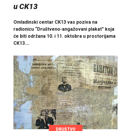
u CK13
Omladinski centar CK13 vas poziva na
radionicu “Društveno-angažovani plakat” koja
će biti održana 10. i 11. oktobra u prostorijama
CK13.…
DRUŠTVO