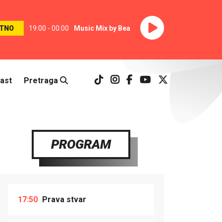
TNO
19:00 - 00:00
Music Mix by Bea
ast
Pretraga
PROGRAM
17:50
Prava stvar