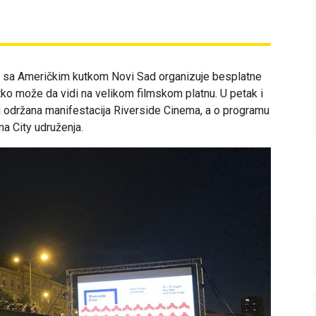
ji sa Američkim kutkom Novi Sad organizuje besplatne
etko može da vidi na velikom filmskom platnu. U petak i
ti održana manifestacija Riverside Cinema, a o programu
ma City udruženja.