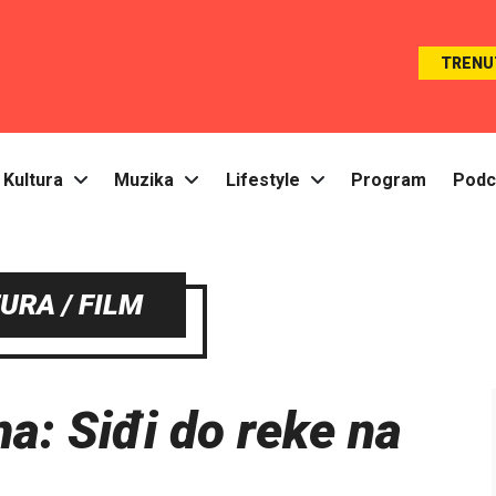
TRENU
Kultura
Muzika
Lifestyle
Program
Podc
URA / FILM
a: Siđi do reke na