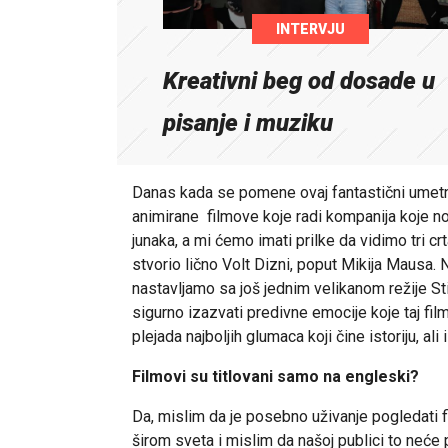
INTERVJU
Kreativni beg od dosade u
pisanje i muziku
Danas kada se pomene ovaj fantastični umetnik
animirane filmove koje radi kompanija koje no
junaka, a mi ćemo imati prilke da vidimo tri crt
stvorio lično Volt Dizni, poput Mikija Maus
nastavljamo sa još jednim velikanom režije St
sigurno izazvati predivne emocije koje taj fil
plejada najboljih glumaca koji čine istoriju, al
Filmovi su titlovani samo na engleski?
Da, mislim da je posebno uživanje pogledati fi
širom sveta i mislim da našoj publici to neće 