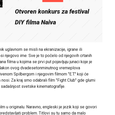
Otvoren konkurs za festival
DIY filma Naiva
 uglavnom se misli na ekranizacije, igrane ili
si njegovo ime. Sve je to počelo od njegovih crtanih
ana filma u kojima se prvi put pojavljuju junaci koje je
a. Nakon ovog dvadesetonminutnog vremeplova
ivenom Spilbergom i njegovim filmom "E.T." koji će
m nosi. Za kraj smo odabrali film "Fight Club" gde glumi
i i sadašnjost svetske kinematografije.
lm u originalu. Naravno, engleski je jezik koji se govori
predstavljati problem. Titlovi su tu samo da malo