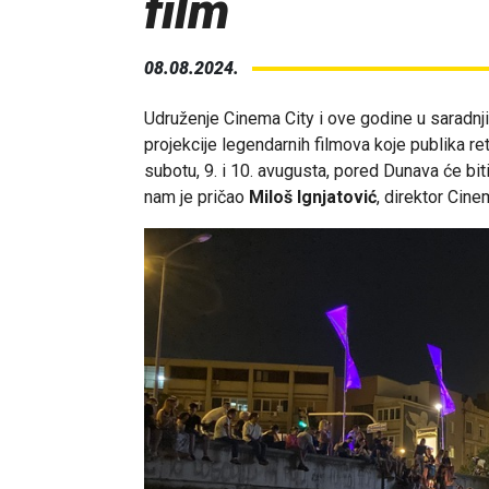
film
08.08.2024.
Udruženje Cinema City i ove godine u saradn
projekcije legendarnih filmova koje publika r
subotu, 9. i 10. avugusta, pored Dunava će bi
nam je pričao
Miloš Ignjatović
, direktor Cine