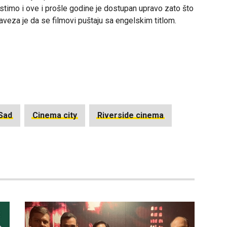
istimo i ove i prošle godine je dostupan upravo zato što
baveza je da se filmovi puštaju sa engelskim titlom.
 Sad
Cinema city
Riverside cinema