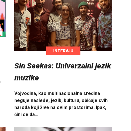
INTERVJU
Sin Seekas: Univerzalni jezik
muzike
i…
Vojvodina, kao multinacionalna sredina
neguje nasleđe, jezik, kulturu, običaje svih
naroda koji žive na ovim prostorima. Ipak,
čini se da…