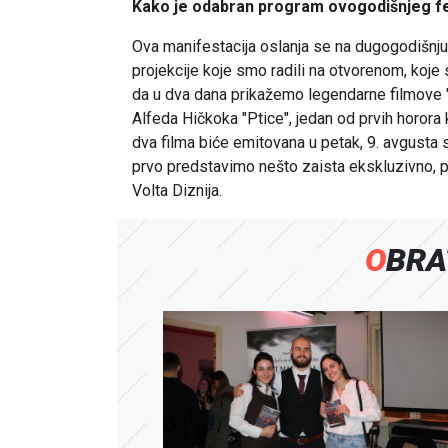
Kako je odabran program ovogodišnjeg fe
Ova manifestacija oslanja se na dugogodišnju 
projekcije koje smo radili na otvorenom, koj
da u dva dana prikažemo legendarne filmove "K
Alfeda Hičkoka "Ptice", jedan od prvih horora k
dva filma biće emitovana u petak, 9. avgusta
prvo predstavimo nešto zaista ekskluzivno, po
Volta Diznija.
OBR