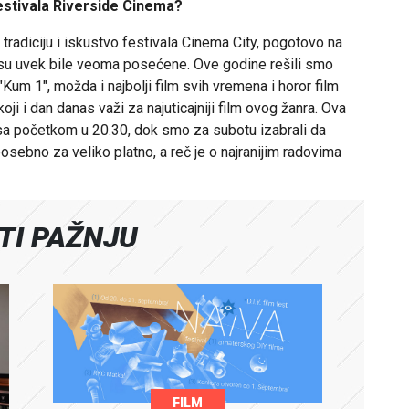
stivala Riverside Cinema?
tradiciju i iskustvo festivala Cinema City, pogotovo na
e su uvek bile veoma posećene. Ove godine rešili smo
um 1", možda i najbolji film svih vremena i horor film
oji i dan danas važi za najuticajniji film ovog žanra. Ova
 sa početkom u 20.30, dok smo za subotu izabrali da
sebno za veliko platno, a reč je o najranijim radovima
ATI PAŽNJU
FILM