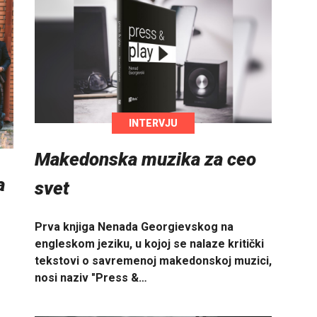
INTERVJU
Makedonska muzika za ceo
a
svet
Prva knjiga Nenada Georgievskog na
engleskom jeziku, u kojoj se nalaze kritički
tekstovi o savremenoj makedonskoj muzici,
nosi naziv "Press &…