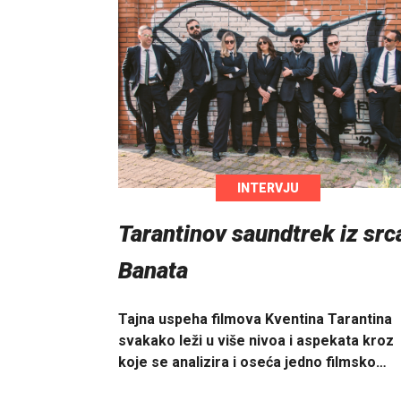
INTERVJU
Tarantinov saundtrek iz src
Banata
Tajna uspeha filmova Kventina Tarantina
svakako leži u više nivoa i aspekata kroz
koje se analizira i oseća jedno filmsko…