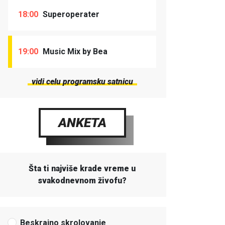
18:00
Superoperater
19:00
Music Mix by Bea
vidi celu programsku satnicu
ANKETA
Šta ti najviše krade vreme u
svakodnevnom živofu?
Beskrajno skrolovanje