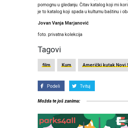
pomognu u gledanju. Čitav katalog koji mi kor
je to katalog koji spada u kulturnu baštinu i o
Jovan Vanja Marjanović
foto. privatna kolekcija
Tagovi
film
Kum
Američki kutak Novi
Podeli
Tvituj
Možda te još zanima: