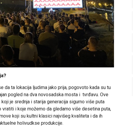
ja?
e da ta lokacija ljudima jako prija, pogovoto kada su tu
a sjajan pogled na dva novosadska mosta i tvrđavu. Ove
koji je srednja i starija generacija sigurno više puta
 vratiti i koje možemo da gledamo više desetina puta,
move koji su kultni klasici najvišeg kvaliteta i da ih
aktuelne holivudkse produkcije.