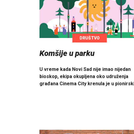
DRUŠTVO
Komšije u parku
U vreme kada Novi Sad nije imao nijedan
bioskop, ekipa okupljena oko udruženja
građana Cinema City krenula je u pionirsk