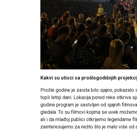
Kakvi su utisci sa prošlogodišnjih projekci
Prošle godine je zaista bilo sjajno, pokazalo s
topli letnji dani. Lokacija pored reke otkriv
godine program je sastvljen od sjajnih filmova 
gledala. To su filmovi kojima se uvek možemo
ali i da mlađoj publici otkrijemo legendarne fil
zainteresujemo za nešto što je malo više od 